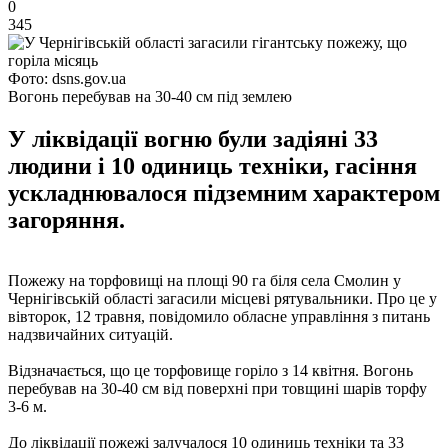
0
345
Фото: dsns.gov.ua
Вогонь перебував на 30-40 см під землею
У ліквідації вогню були задіяні 33
людини і 10 одиниць техніки, гасіння
ускладнювалося підземним характером
загоряння.
Пожежу на торфовищі на площі 90 га біля села Смолин у
Чернігівській області загасили місцеві рятувальники. Про це у
вівторок, 12 травня, повідомило обласне управління з питань
надзвичайних ситуацій.
Відзначається, що це торфовище горіло з 14 квітня. Вогонь
перебував на 30-40 см від поверхні при товщині шарів торфу
3-6 м.
До ліквідації пожежі залучалося 10 одиниць техніки та 33