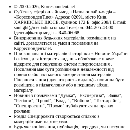
© 2000-2026, Korrespondent.net
Суб'єкт у сфері онлайн-медіа Назва онлайн-медіа –
«КореспонденТ.net» Адреса: 02091, місто Київ,
ХАРКІВСЬКЕ ШОСЕ, будинок 172-Б, офіс 208/1 E-mail:
sunlight@mediadim.com.ua
Телефон: 044-205-43-00
Ідентифікатор медіа – R40-06068
Використання будь-яких матеріалів, розміщених на
сайті, дозволяється за умови посилання на
Корреспондент.net.
При копіюванні матеріалів зі сторінки « Новини України
і світу» , для інтернет - видань - обов'язкове пряме
відкрите для пошукових систем гіперпосилання .
Посилання має бути розміщена в незалежності від
повного або часткового використання матеріалів.
Гіперпосилання ( для інтернет - видань) - повинна бути
розміщена в підзаголовку або в першому абзаці
матеріалу.
Новини з позначками "Думка", "Експертиза", "Заява",
"Регіони", "Гроші", "Влада", "Вибори", "Тест-драйв",
"Спецпроекти", "Промо" публікуються на правах
реклами.
Розділ Спецпроекти створюється спільно з
комерційними партнерами.
Будь яке копіювання, публікація, передрук, чи наступне