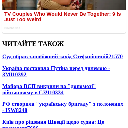
ЧИТАЙТЕ ТАКОЖ
Суд обрав запобіжний захід Стефанішиній
21570
Україна поставила Путіна перед дилемою -
ЗМІ
10392
Майора ВСП викрили на "допомозі"
військовому в СЗЧ
10334
РФ створила "українську бригаду" з полонених
- ISW
8248
Київ про рішення Швеції щодо судна: Це