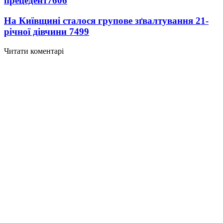
прецедент
7606
На Київщині сталося групове зґвалтування 21-
річної дівчини
7499
Читати коментарі