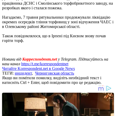
працівника ДСНС і Смолінського торфобрикетного заводу, на
розробках якого і сталася пожежа.
Нагадаємо, 7 травня рятувальники продовжували ліквідацію
окремих осередків тління торфовищ у зоні відчуження ЧАЕС і
в Олевському районі Житомирської області.
Також повідомлялося, що в Ірпені під Києвом знову почав
горіти торф.
Новини від
Корреспондент.net
у Telegram. Підписуйтесь на
наш канал
https://t.me/korrespondentnet
Читайте Korrespondent.net в Google News
ТЕГИ:
инцидент
,
Черниговская область
Якщо ви помітили помилку, виділіть необхідний текст і
натисніть Ctrl + Enter, щоб повідомити про це редакцію.