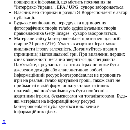
поширення інформації, що містить посилання на
"Інтерфакс-Україна", EPA / UPG, суворо забороняється.
Власник веб-сторінки в розділі Я-Корреспондент є автор
публікації.
Будь-яке копіювання, передрук та відтворення
фотографічних творів та/або аудіовізуальних творів
правовласника Getty Images - суворо забороняється.
Матеріали сайту korrespondent.net призначені для осіб
старше 21 року (21+). Участь в азартних іграх може
викликати ігрову залежність. Дотримуйтесь правил
(принципів) відповідальної гри. При виявленні перших
ознак залежності негайно зверніться до спеціаліста.
Пам'ятайте, що участь в азартних іграх не може бути
джерелом доходів або альтернативою роботі.
Інформаційний ресурс korrespondent.net не проводить
ігри на реальні та/або віртуальні гроші, також сайт не
приймає ні в якій формі оплату ставок та інших
платежів, які пов’язані/можуть бути пов’язані з
азартними іграми, букмекерами чи тоталізаторами. Будь-
які матеріали на інформаційному ресурсі
korrespondent.net публікуються виключно в
інформаційних цілях.
X