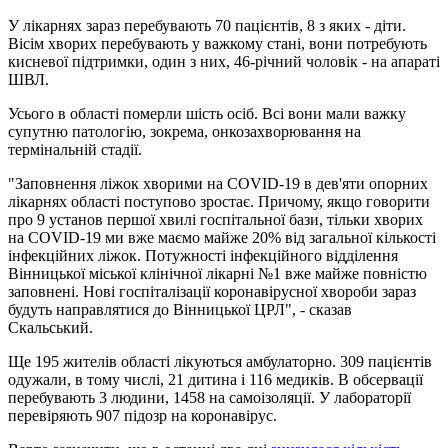
У лікарнях зараз перебувають 70 пацієнтів, 8 з яких - діти.
Вісім хворих перебувають у важкому стані, вони потребують
кисневої підтримки, один з них, 46-річний чоловік - на апараті
ШВЛ.
Усього в області померли шість осіб. Всі вони мали важку
супутню патологію, зокрема, онкозахворювання на
термінальній стадії.
"Заповнення ліжок хворими на COVID-19 в дев'яти опорних
лікарнях області поступово зростає. Причому, якщо говорити
про 9 установ першої хвилі госпітальної бази, тільки хворих
на COVID-19 ми вже маємо майже 20% від загальної кількості
інфекційних ліжок. Потужності інфекційного відділення
Вінницької міської клінічної лікарні №1 вже майже повністю
заповнені. Нові госпіталізації коронавірусної хвороби зараз
будуть направлятися до Вінницької ЦРЛ", - сказав
Скальський.
Ще 195 жителів області лікуються амбулаторно. 309 пацієнтів
одужали, в тому числі, 21 дитина і 116 медиків. В обсервації
перебувають 3 людини, 1458 на самоізоляції. У лабораторії
перевіряють 907 підозр на коронавірус.