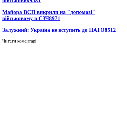
військових
9581
Майора ВСП викрили на "допомозі"
військовому в СЗЧ
8971
Залужний: Україна не вступить до НАТО
8512
Читати коментарі