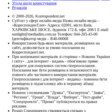
Угода щодо користування
Редакція
© 2000-2026, Korrespondent.net
Суб'єкт у сфері онлайн-медіа Назва онлайн-медіа –
«КореспонденТ.net» Адреса: 02091, місто Київ,
ХАРКІВСЬКЕ ШОСЕ, будинок 172-Б, офіс 208/1 E-mail:
sunlight@mediadim.com.ua
Телефон: 044-205-43-00
Ідентифікатор медіа – R40-06068
Використання будь-яких матеріалів, розміщених на
сайті, дозволяється за умови посилання на
Корреспондент.net.
При копіюванні матеріалів зі сторінки « Новини України
і світу» , для інтернет - видань - обов'язкове пряме
відкрите для пошукових систем гіперпосилання .
Посилання має бути розміщена в незалежності від
повного або часткового використання матеріалів.
Гіперпосилання ( для інтернет - видань) - повинна бути
розміщена в підзаголовку або в першому абзаці
матеріалу.
Новини з позначками "Думка", "Експертиза", "Заява",
"Регіони", "Гроші", "Влада", "Вибори", "Тест-драйв",
"Спецпроекти", "Промо" публікуються на правах
реклами.
Розділ Спецпроекти створюється спільно з