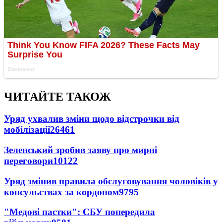
ЧИТАЙТЕ ТАКОЖ
Уряд ухвалив зміни щодо відстрочки від
мобілізації
26461
Зеленський зробив заяву про мирні
переговори
10122
Уряд змінив правила обслуговування чоловіків у
консульствах за кордоном
9795
"Медові пастки": СБУ попередила