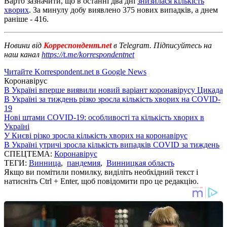
Варто зазначити, що в останні два дні
знизилася кількість
хворих
. За минулу добу виявлено 375 нових випадків, а днем ​​
раніше - 416.
Новини від
Корреспондент.net
в Telegram. Підписуйтесь на
наш канал
https://t.me/korrespondentnet
Читайте Korrespondent.net в Google News
Коронавірус
В Україні вперше виявили новий варіант коронавірусу Цикада
В Україні за тиждень різко зросла кількість хворих на COVID-
19
Нові штами COVID-19: особливості та кількість хворих в
Україні
У Києві різко зросла кількість хворих на коронавірус
В Україні утричі зросла кількість випадків COVID за тиждень
СПЕЦТЕМА:
Коронавірус
ТЕГИ:
Винница
,
пандемия
,
Винницкая область
Якщо ви помітили помилку, виділіть необхідний текст і
натисніть Ctrl + Enter, щоб повідомити про це редакцію.