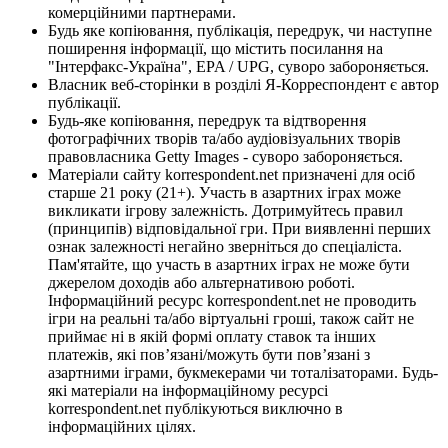
комерційними партнерами.
Будь яке копіювання, публікація, передрук, чи наступне
поширення інформації, що містить посилання на
"Інтерфакс-Україна", EPA / UPG, суворо забороняється.
Власник веб-сторінки в розділі Я-Корреспондент є автор
публікації.
Будь-яке копіювання, передрук та відтворення
фотографічних творів та/або аудіовізуальних творів
правовласника Getty Images - суворо забороняється.
Матеріали сайту korrespondent.net призначені для осіб
старше 21 року (21+). Участь в азартних іграх може
викликати ігрову залежність. Дотримуйтесь правил
(принципів) відповідальної гри. При виявленні перших
ознак залежності негайно зверніться до спеціаліста.
Пам'ятайте, що участь в азартних іграх не може бути
джерелом доходів або альтернативою роботі.
Інформаційний ресурс korrespondent.net не проводить
ігри на реальні та/або віртуальні гроші, також сайт не
приймає ні в якій формі оплату ставок та інших
платежів, які пов’язані/можуть бути пов’язані з
азартними іграми, букмекерами чи тоталізаторами. Будь-
які матеріали на інформаційному ресурсі
korrespondent.net публікуються виключно в
інформаційних цілях.