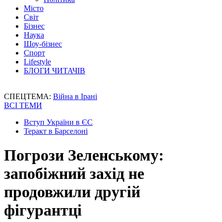
Місто
Світ
Бізнес
Наука
Шоу-бізнес
Спорт
Lifestyle
БЛОГИ ЧИТАЧІВ
СПЕЦТЕМА:
Війна в Ірані
ВСІ ТЕМИ
Вступ України в ЄС
Теракт в Барселоні
Погрози Зеленському:
запобіжний захід не
продовжили другій
фігурантці