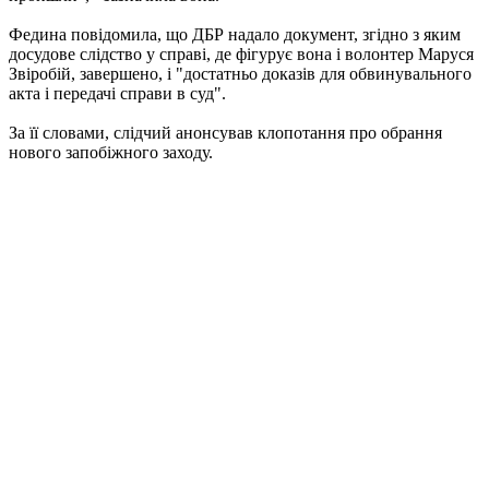
Федина повідомила, що ДБР надало документ, згідно з яким
досудове слідство у справі, де фігурує вона і волонтер Маруся
Звіробій, завершено, і "достатньо доказів для обвинувального
акта і передачі справи в суд".
За її словами, слідчий анонсував клопотання про обрання
нового запобіжного заходу.