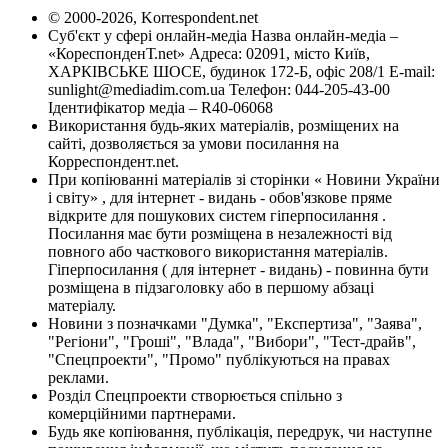
© 2000-2026, Korrespondent.net
Суб'єкт у сфері онлайн-медіа Назва онлайн-медіа –
«КореспонденТ.net» Адреса: 02091, місто Київ,
ХАРКІВСЬКЕ ШОСЕ, будинок 172-Б, офіс 208/1 E-mail:
sunlight@mediadim.com.ua
Телефон: 044-205-43-00
Ідентифікатор медіа – R40-06068
Використання будь-яких матеріалів, розміщених на
сайті, дозволяється за умови посилання на
Корреспондент.net.
При копіюванні матеріалів зі сторінки « Новини України
і світу» , для інтернет - видань - обов'язкове пряме
відкрите для пошукових систем гіперпосилання .
Посилання має бути розміщена в незалежності від
повного або часткового використання матеріалів.
Гіперпосилання ( для інтернет - видань) - повинна бути
розміщена в підзаголовку або в першому абзаці
матеріалу.
Новини з позначками "Думка", "Експертиза", "Заява",
"Регіони", "Гроші", "Влада", "Вибори", "Тест-драйв",
"Спецпроекти", "Промо" публікуються на правах
реклами.
Розділ Спецпроекти створюється спільно з
комерційними партнерами.
Будь яке копіювання, публікація, передрук, чи наступне