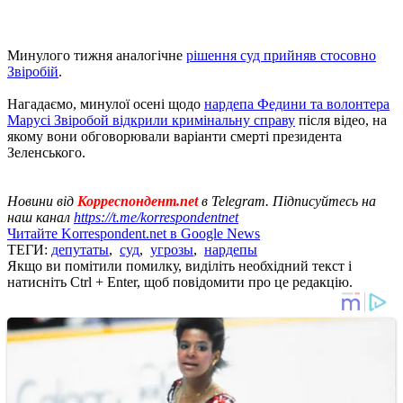
Минулого тижня аналогічне
рішення суд прийняв стосовно
Звіробій
.
Нагадаємо, минулої осені щодо
нардепа Федини та волонтера
Марусі Звіробой відкрили кримінальну справу
після відео, на
якому вони обговорювали варіанти смерті президента
Зеленського.
Новини від
Корреспондент.net
в Telegram. Підписуйтесь на
наш канал
https://t.me/korrespondentnet
Читайте Korrespondent.net в Google News
ТЕГИ:
депутаты
,
суд
,
угрозы
,
нардепы
Якщо ви помітили помилку, виділіть необхідний текст і
натисніть Ctrl + Enter, щоб повідомити про це редакцію.