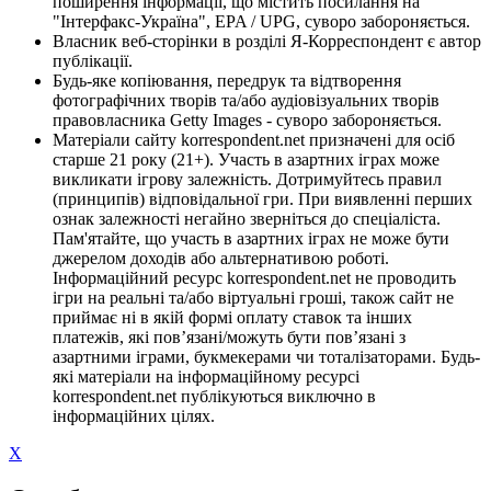
поширення інформації, що містить посилання на
"Інтерфакс-Україна", EPA / UPG, суворо забороняється.
Власник веб-сторінки в розділі Я-Корреспондент є автор
публікації.
Будь-яке копіювання, передрук та відтворення
фотографічних творів та/або аудіовізуальних творів
правовласника Getty Images - суворо забороняється.
Матеріали сайту korrespondent.net призначені для осіб
старше 21 року (21+). Участь в азартних іграх може
викликати ігрову залежність. Дотримуйтесь правил
(принципів) відповідальної гри. При виявленні перших
ознак залежності негайно зверніться до спеціаліста.
Пам'ятайте, що участь в азартних іграх не може бути
джерелом доходів або альтернативою роботі.
Інформаційний ресурс korrespondent.net не проводить
ігри на реальні та/або віртуальні гроші, також сайт не
приймає ні в якій формі оплату ставок та інших
платежів, які пов’язані/можуть бути пов’язані з
азартними іграми, букмекерами чи тоталізаторами. Будь-
які матеріали на інформаційному ресурсі
korrespondent.net публікуються виключно в
інформаційних цілях.
X