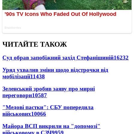
ЧИТАЙТЕ ТАКОЖ
Суд обрав запобіжний захід Стефанішиній
16232
Уряд ухвалив зміни щодо відстрочки від
мобілізації
11438
Зеленський зробив заяву про мирні
переговори
10587
"Медові пастки": СБУ попередила
військових
10066
Майора ВСП викрили на "допомозі"
військовому в СЗЧ
9959