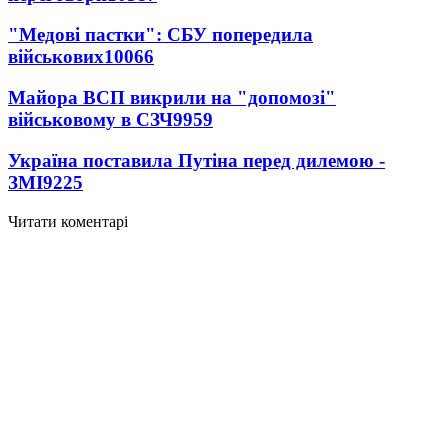
"Медові пастки": СБУ попередила
військових
10066
Майора ВСП викрили на "допомозі"
військовому в СЗЧ
9959
Україна поставила Путіна перед дилемою -
ЗМІ
9225
Читати коментарі