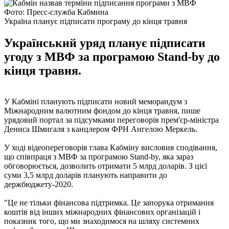
Фото: Пресс-служба Кабмина
Україна планує підписати програму до кінця травня
Український уряд планує підписати
угоду з МВФ за програмою Stand-by до
кінця травня.
У Кабміні планують підписати новий меморандум з
Міжнародним валютним фондом до кінця травня, пише
урядовий портал за підсумками переговорів прем'єр-міністра
Дениса Шмигаля з канцлером ФРН Ангелою Меркель.
У ході відеопереговорів глава Кабміну висловив сподівання,
що співпраця з МВФ за програмою Stand-by, яка зараз
обговорюється, дозволить отримати 5 млрд доларів. З цієї
суми 3,5 млрд доларів планують направити до
держбюджету-2020.
"Це не тільки фінансова підтримка. Це запорука отримання
коштів від інших міжнародних фінансових організацій і
показник того, що ми знаходимося на шляху системних