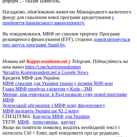
реформ", - сказав Шмигаль.
Нагадаємо, обов'язковою вимогою Міжнародного валютного
фонду для схвалення нової програми кредитування
є
прийняття банківського законопроекту.
Як повідомлялося, МВФ не схвалив трирічну Програму
розширеного фінансування (EFF), сторони
домовлятимуться
про запуск програми Stand-by.
Новини від
Корреспондент.net
у Telegram. Підписуйтесь на
наш канал
https://t.me/korrespondentnet
Читайте Korrespondent.net в Google News
Кредити МВФ для України
МВФ схвалив для України транш у розмірі $690 млн
Глава МВФ прибула з візитом у Київ - ЗМІ
Менше, ніж очікували: в Раді назвали суму нової програми
МВФ
Зеленський обговорив з МВФ нову фіндопомогу
МВФ виділить Україні ще $2,2 млрд
СПЕЦТЕМА:
Кредити МВФ для України
ТЕГИ:
МВФ
,
переговоры
,
кредит
Якщо ви помітили помилку, виділіть необхідний текст і
натисніть Ctrl + Enter, щоб повідомити про це редакцію.