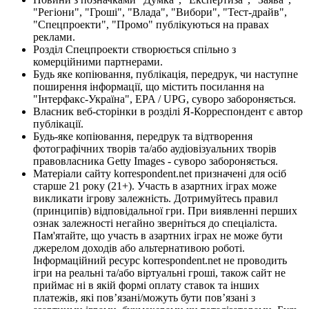
"Регіони", "Гроші", "Влада", "Вибори", "Тест-драйв",
"Спецпроекти", "Промо" публікуються на правах
реклами.
Розділ Спецпроекти створюється спільно з
комерційними партнерами.
Будь яке копіювання, публікація, передрук, чи наступне
поширення інформації, що містить посилання на
"Інтерфакс-Україна", EPA / UPG, суворо забороняється.
Власник веб-сторінки в розділі Я-Корреспондент є автор
публікації.
Будь-яке копіювання, передрук та відтворення
фотографічних творів та/або аудіовізуальних творів
правовласника Getty Images - суворо забороняється.
Матеріали сайту korrespondent.net призначені для осіб
старше 21 року (21+). Участь в азартних іграх може
викликати ігрову залежність. Дотримуйтесь правил
(принципів) відповідальної гри. При виявленні перших
ознак залежності негайно зверніться до спеціаліста.
Пам'ятайте, що участь в азартних іграх не може бути
джерелом доходів або альтернативою роботі.
Інформаційний ресурс korrespondent.net не проводить
ігри на реальні та/або віртуальні гроші, також сайт не
приймає ні в якій формі оплату ставок та інших
платежів, які пов’язані/можуть бути пов’язані з