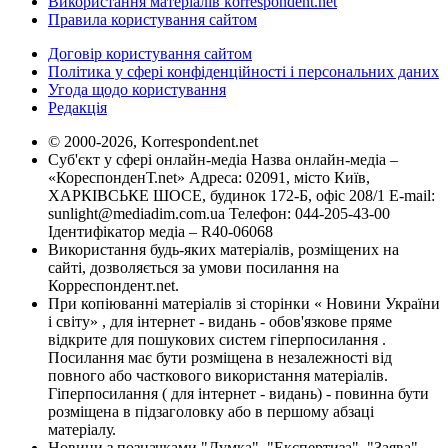
Використання матеріалів korrespondent.net
Правила користування сайтом
Договір користування сайтом
Політика у сфері конфіденційності і персональних даних
Угода щодо користування
Редакція
© 2000-2026, Korrespondent.net
Суб'єкт у сфері онлайн-медіа Назва онлайн-медіа –
«КореспонденТ.net» Адреса: 02091, місто Київ,
ХАРКІВСЬКЕ ШОСЕ, будинок 172-Б, офіс 208/1 E-mail:
sunlight@mediadim.com.ua
Телефон: 044-205-43-00
Ідентифікатор медіа – R40-06068
Використання будь-яких матеріалів, розміщених на
сайті, дозволяється за умови посилання на
Корреспондент.net.
При копіюванні матеріалів зі сторінки « Новини України
і світу» , для інтернет - видань - обов'язкове пряме
відкрите для пошукових систем гіперпосилання .
Посилання має бути розміщена в незалежності від
повного або часткового використання матеріалів.
Гіперпосилання ( для інтернет - видань) - повинна бути
розміщена в підзаголовку або в першому абзаці
матеріалу.
Новини з позначками "Думка", "Експертиза", "Заява",