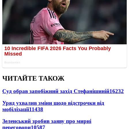
ЧИТАЙТЕ ТАКОЖ
Суд обрав запобіжний захід Стефанішиній
16232
Уряд ухвалив зміни щодо відстрочки від
мобілізації
11438
Зеленський зробив заяву про мирні
переговори
10587