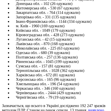
Донецька обл. - 102 (26 одужали)
Житомирська обл. - 530 (67 одужали)
Закарпатська обл. - 764 (114 одужали)
Запорізька обл. - 331 (135 одужали)
Івано-Франківська обл. - 1144 (334 одужали)
м. Київ - 1960 (169 одужали)
Київська обл. - 1049 (179 одужали)
Кіровоградська обл. - 428 (273 одужали)
Луганська обл. - 42 (15 одужали)
Львівська обл. - 870 (168 одужали)
Миколаївська обл. - 225 (63 одужали)
Одеська обл. - 680 (39 одужали)
Полтавська обл. - 257 (136 одужали)
Рівненська обл. - 1045 (199 одужали)
Сумська обл. - 157 (81 одужали)
Тернопільська обл. - 1028 (362 одужали)
Харківська обл. - 672 (81 одужали)
Херсонська обл. - 165 (96 одужали)
Хмельницька обл. - 196 (54 одужали)
Черкаська обл. - 346 (160 одужали)
Чернівецька обл. - 2444 (429 одужали)
Чернігівська обл. - 79 (19 одужали).
Зазначається, що всього в Україні досліджено 192 247 зразків
методом ПЛР. Станом на ранок середи, 13 травня,
виявлено