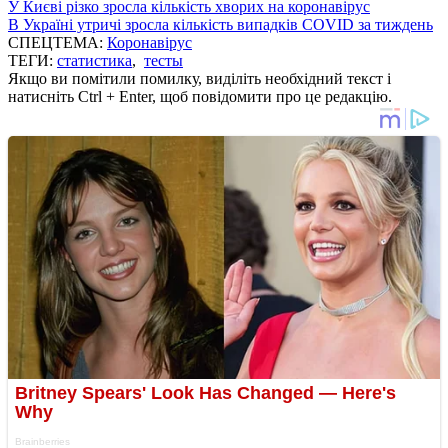
У Києві різко зросла кількість хворих на коронавірус
В Україні утричі зросла кількість випадків COVID за тиждень
СПЕЦТЕМА:
Коронавірус
ТЕГИ:
статистика
,
тесты
Якщо ви помітили помилку, виділіть необхідний текст і
натисніть Ctrl + Enter, щоб повідомити про це редакцію.