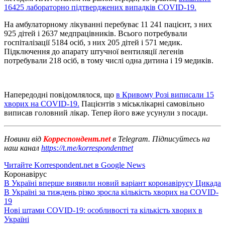
16425 лабораторно підтверджених випадків COVID-19.
На амбулаторному лікуванні перебуває 11 241 пацієнт, з них
925 дітей і 2637 медпрацівників. Всього потребували
госпіталізації 5184 осіб, з них 205 дітей і 571 медик.
Підключення до апарату штучної вентиляції легенів
потребували 218 осіб, в тому числі одна дитина і 19 медиків.
Напередодні повідомлялося, що
в Кривому Розі виписали 15
хворих на COVID-19.
Пацієнтів з міськлікарні самовільно
виписав головний лікар. Тепер його вже усунули з посади.
Новини від
Корреспондент.net
в Telegram. Підписуйтесь на
наш канал
https://t.me/korrespondentnet
Читайте Korrespondent.net в Google News
Коронавірус
В Україні вперше виявили новий варіант коронавірусу Цикада
В Україні за тиждень різко зросла кількість хворих на COVID-
19
Нові штами COVID-19: особливості та кількість хворих в
Україні