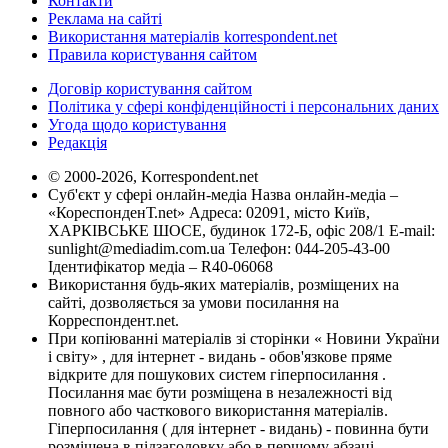
Контакти
Реклама на сайті
Використання матеріалів korrespondent.net
Правила користування сайтом
Договір користування сайтом
Політика у сфері конфіденційності і персональних даних
Угода щодо користування
Редакція
© 2000-2026, Korrespondent.net
Суб'єкт у сфері онлайн-медіа Назва онлайн-медіа –
«КореспонденТ.net» Адреса: 02091, місто Київ,
ХАРКІВСЬКЕ ШОСЕ, будинок 172-Б, офіс 208/1 E-mail:
sunlight@mediadim.com.ua
Телефон: 044-205-43-00
Ідентифікатор медіа – R40-06068
Використання будь-яких матеріалів, розміщених на
сайті, дозволяється за умови посилання на
Корреспондент.net.
При копіюванні матеріалів зі сторінки « Новини України
і світу» , для інтернет - видань - обов'язкове пряме
відкрите для пошукових систем гіперпосилання .
Посилання має бути розміщена в незалежності від
повного або часткового використання матеріалів.
Гіперпосилання ( для інтернет - видань) - повинна бути
розміщена в підзаголовку або в першому абзаці