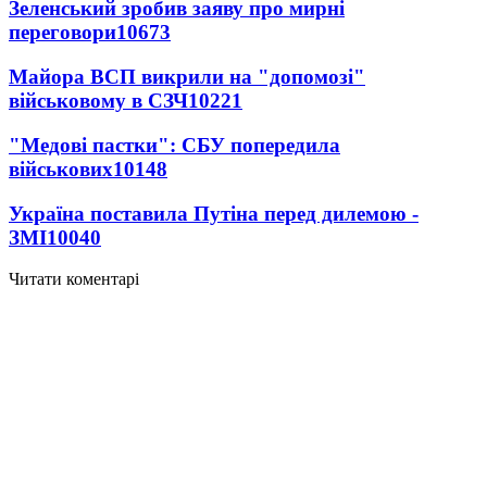
Зеленський зробив заяву про мирні
переговори
10673
Майора ВСП викрили на "допомозі"
військовому в СЗЧ
10221
"Медові пастки": СБУ попередила
військових
10148
Україна поставила Путіна перед дилемою -
ЗМІ
10040
Читати коментарі