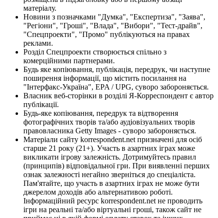
матеріалу.
Новини з позначками "Думка", "Експертиза", "Заява",
"Регіони", "Гроші", "Влада", "Вибори", "Тест-драйв",
"Спецпроекти", "Промо" публікуються на правах
реклами.
Розділ Спецпроекти створюється спільно з
комерційними партнерами.
Будь яке копіювання, публікація, передрук, чи наступне
поширення інформації, що містить посилання на
"Інтерфакс-Україна", EPA / UPG, суворо забороняється.
Власник веб-сторінки в розділі Я-Корреспондент є автор
публікації.
Будь-яке копіювання, передрук та відтворення
фотографічних творів та/або аудіовізуальних творів
правовласника Getty Images - суворо забороняється.
Матеріали сайту korrespondent.net призначені для осіб
старше 21 року (21+). Участь в азартних іграх може
викликати ігрову залежність. Дотримуйтесь правил
(принципів) відповідальної гри. При виявленні перших
ознак залежності негайно зверніться до спеціаліста.
Пам'ятайте, що участь в азартних іграх не може бути
джерелом доходів або альтернативою роботі.
Інформаційний ресурс korrespondent.net не проводить
ігри на реальні та/або віртуальні гроші, також сайт не