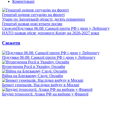
Коментовані
Генштаб оцінив ситуацію на фронті
Удари по Запорізькій області: десять поранених
Генштаб назвав нові втрати росіян
Сюжет
Підсумки 06.08: Санкції проти РФ і дрон у Лейпцигу
НАТО назвав обсяг допомоги Києву на 2026-2027 роки
Сюжети
Підсумки 06.08: Санкції проти РФ і дрон у Лейпцигу
Вторгнення Росії в Україну. Онлайн
Війна на Близькому Сході. Онлайн
Бенкет генералів. Наслідки вибуху в Москві
Брудні технології. Атаки РФ на вибори у Франції