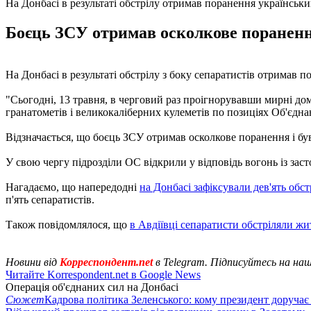
На Донбасі в результаті обстрілу отримав поранення українськ
Боєць ЗСУ отримав осколкове поранення 
На Донбасі в результаті обстрілу з боку сепаратистів отримав
"Сьогодні, 13 травня, в черговий раз проігнорувавши мирні до
гранатометів і великокаліберних кулеметів по позиціях Об'єдна
Відзначається, що боєць ЗСУ отримав осколкове поранення і бу
У свою чергу підрозділи ОС відкрили у відповідь вогонь із з
Нагадаємо, що напередодні
на Донбасі зафіксували дев'ять обс
п'ять сепаратистів.
Також повідомлялося, що
в Авдіївці сепаратисти обстріляли ж
Новини від
Корреспондент.net
в Telegram. Підписуйтесь на на
Читайте Korrespondent.net в Google News
Операція об'єднаних сил на Донбасі
Сюжет
Кадрова політика Зеленського: кому президент доручає