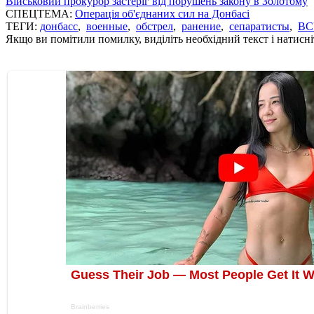
Військовий прокурор застеріг від порушень закону в Золотому
СПЕЦТЕМА:
Операція об'єднаних сил на Донбасі
ТЕГИ:
донбасс
,
военные
,
обстрел
,
ранение
,
сепаратисты
,
ВС
Якщо ви помітили помилку, виділіть необхідний текст і натисніт