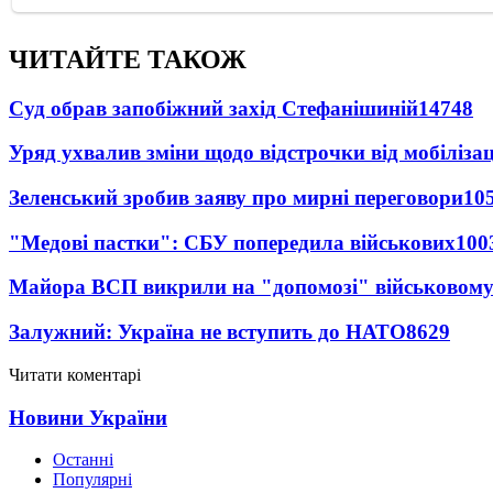
ЧИТАЙТЕ ТАКОЖ
Суд обрав запобіжний захід Стефанішиній
14748
Уряд ухвалив зміни щодо відстрочки від мобілізац
Зеленський зробив заяву про мирні переговори
10
"Медові пастки": СБУ попередила військових
100
Майора ВСП викрили на "допомозі" військовому
Залужний: Україна не вступить до НАТО
8629
Читати коментарі
Новини України
Останні
Популярні