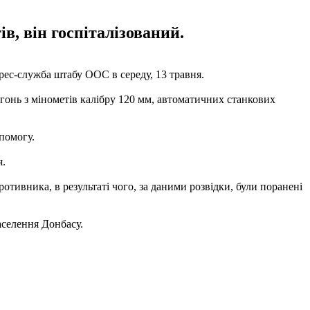
в, він госпіталізований.
ес-служба штабу ООС в середу, 13 травня.
огонь з мінометів калібру 120 мм, автоматичних станкових
помогу.
я.
отивника, в результаті чого, за даними розвідки, були поранені
аселення Донбасу.