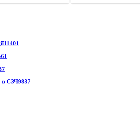
ії
11401
561
37
 в СЗЧ
9837