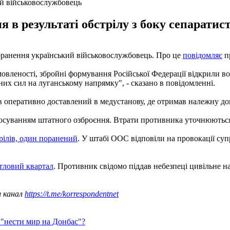
ий військовослужбовець
в результаті обстрілу з боку сепаратисті
 поранення український військовослужбовець. Про це
повідомляє
пр
мовленості, збройні формування Російської Федерації відкрили в
них сил на луганському напрямку", - сказано в повідомленні.
в оперативно доставлений в медустанову, де отримав належну до
астосуванням штатного озброєння. Втрати противника уточнюютьс
трілів, один поранений
. У штабі ООС відповіли на провокації супр
итловий квартал
. Противник свідомо піддав небезпеці цивільне н
ш канал
https://t.me/korrespondentnet
 "нести мир на Донбас"?