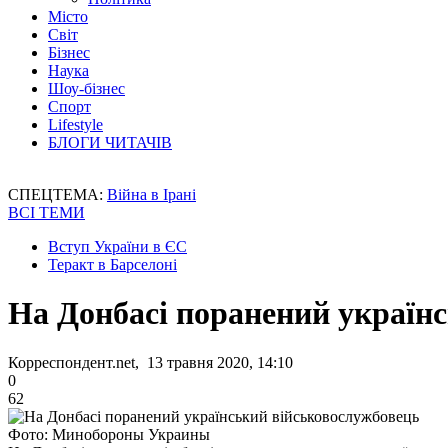
Місто
Світ
Бізнес
Наука
Шоу-бізнес
Спорт
Lifestyle
БЛОГИ ЧИТАЧІВ
СПЕЦТЕМА:
Війна в Ірані
ВСІ ТЕМИ
Вступ України в ЄС
Теракт в Барселоні
На Донбасі поранений україн
Корреспондент.net, 13 травня 2020, 14:10
0
62
Фото: Минобороны Украины