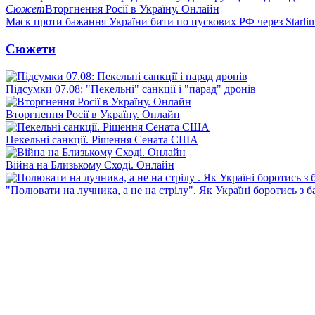
Сюжет
Вторгнення Росії в Україну. Онлайн
Маск проти бажання України бити по пускових РФ через Starlin
Сюжети
Підсумки 07.08: "Пекельні" санкції і "парад" дронів
Вторгнення Росії в Україну. Онлайн
Пекельні санкції. Рішення Сената США
Війна на Близькому Сході. Онлайн
"Полювати на лучника, а не на стрілу". Як Україні боротись з 