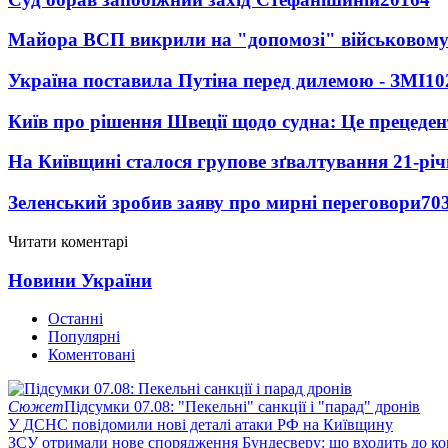
Майора ВСП викрили на "допомозі" військовому
Україна поставила Путіна перед дилемою - ЗМІ
10
Київ про рішення Швеції щодо судна: Це прецеден
На Київщині сталося групове зґвалтування 21-річ
Зеленський зробив заяву про мирні переговори
70
Читати коментарі
Новини України
Останні
Популярні
Коментовані
Сюжет
Підсумки 07.08: "Пекельні" санкції і "парад" дронів
У ДСНС повідомили нові деталі атаки РФ на Київщину
ЗСУ отримали нове спорядження Бундесверу: що входить до к