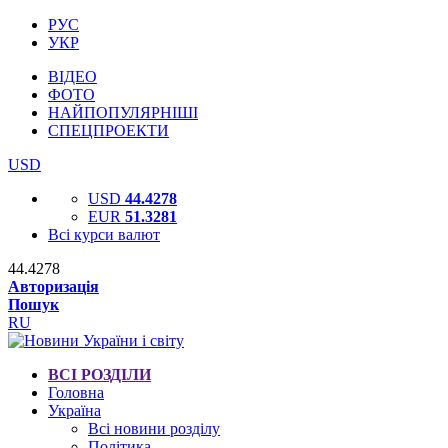
РУС
УКР
ВІДЕО
ФОТО
НАЙПОПУЛЯРНІШІ
СПЕЦПРОЕКТИ
USD
USD
44.4278
EUR
51.3281
Всі курси валют
44.4278
Авторизація
Пошук
RU
ВСІ РОЗДІЛИ
Головна
Україна
Всі новини розділу
Політика