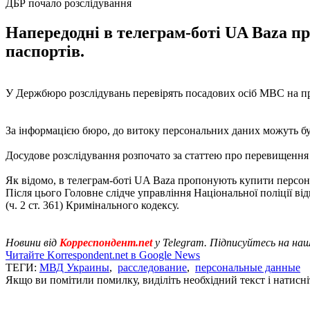
ДБР почало розслідування
Напередодні в телеграм-боті UA Baza пр
паспортів.
У Держбюро розслідувань перевірять посадових осіб МВС на при
За інформацією бюро, до витоку персональних даних можуть бу
Досудове розслідування розпочато за статтею про перевищення в
Як відомо, в телеграм-боті UA Baza пропонують купити персона
Після цього Головне слідче управління Національної поліції ві
(ч. 2 ст. 361) Кримінального кодексу.
Новини від
Корреспондент.net
у Telegram. Підписуйтесь на на
Читайте Korrespondent.net в Google News
ТЕГИ:
МВД Украины
,
расследование
,
персональные данные
Якщо ви помітили помилку, виділіть необхідний текст і натисніт