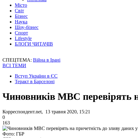
Місто
Світ
Бізнес
Наука
Шоу-бізнес
Спорт
Lifestyle
БЛОГИ ЧИТАЧІВ
СПЕЦТЕМА:
Війна в Ірані
ВСІ ТЕМИ
Вступ України в ЄС
Теракт в Барселоні
Чиновників МВС перевірять на
Корреспондент.net, 13 травня 2020, 15:21
0
163
Фото: ГБР