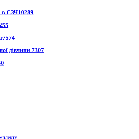
 в СЗЧ
10289
255
т
7574
ної дівчини
7307
30
омплекту