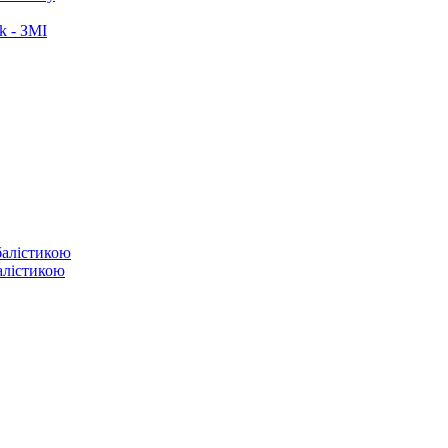
k - ЗМІ
балістикою