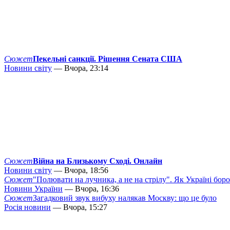
Сюжет
Пекельні санкції. Рішення Сената США
Новини світу
— Вчора, 23:14
Сюжет
Війна на Близькому Сході. Онлайн
Новини світу
— Вчора, 18:56
Сюжет
"Полювати на лучника, а не на стрілу". Як Україні бор
Новини України
— Вчора, 16:36
Сюжет
Загадковий звук вибуху налякав Москву: що це було
Росія новини
— Вчора, 15:27