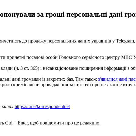
опонували за гроші персональні дані гро
четність до продажу персональних даних українців у Telegram, 
ти причетні посадові особи Головного сервісного центру МВС У
лади (ч. 3 ст. 365) і несанкціоноване поширення інформації з об
льні дані громадян із закритих баз. Там також
з'явилися дані пас
дкрило кримінальне провадження за статтею про незаконне втруча
ш канал
https://t.me/korrespondentnet
ь Ctrl + Enter, щоб повідомити про це редакцію.