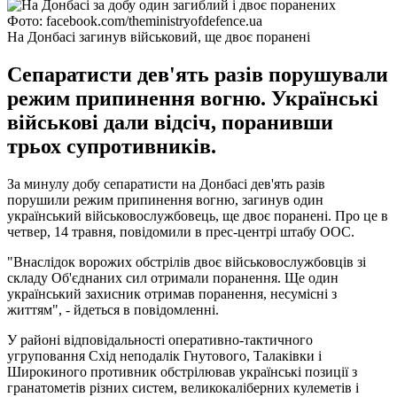
Фото: facebook.com/theministryofdefence.ua
На Донбасі загинув військовий, ще двоє поранені
Сепаратисти дев'ять разів порушували
режим припинення вогню. Українські
військові дали відсіч, поранивши
трьох супротивників.
За минулу добу сепаратисти на Донбасі дев'ять разів
порушили режим припинення вогню, загинув один
український військовослужбовець, ще двоє поранені. Про це в
четвер, 14 травня, повідомили в прес-центрі штабу ООС.
"Внаслідок ворожих обстрілів двоє військовослужбовців зі
складу Об'єднаних сил отримали поранення. Ще один
український захисник отримав поранення, несумісні з
життям", - йдеться в повідомленні.
У районі відповідальності оперативно-тактичного
угруповання Схід неподалік Гнутового, Талаківки і
Широкиного противник обстрілював українські позиції з
гранатометів різних систем, великокаліберних кулеметів і