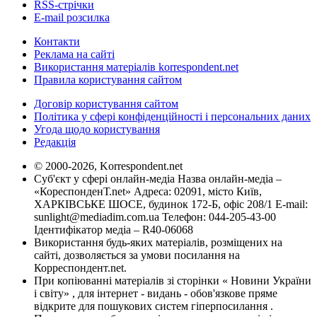
RSS-стрічки
E-mail розсилка
Контакти
Реклама на сайті
Використання матеріалів korrespondent.net
Правила користування сайтом
Договір користування сайтом
Політика у сфері конфіденційності і персональних даних
Угода щодо користування
Редакція
© 2000-2026, Korrespondent.net
Суб'єкт у сфері онлайн-медіа Назва онлайн-медіа –
«КореспонденТ.net» Адреса: 02091, місто Київ,
ХАРКІВСЬКЕ ШОСЕ, будинок 172-Б, офіс 208/1 E-mail:
sunlight@mediadim.com.ua
Телефон: 044-205-43-00
Ідентифікатор медіа – R40-06068
Використання будь-яких матеріалів, розміщених на
сайті, дозволяється за умови посилання на
Корреспондент.net.
При копіюванні матеріалів зі сторінки « Новини України
і світу» , для інтернет - видань - обов'язкове пряме
відкрите для пошукових систем гіперпосилання .