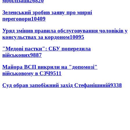
мобілізації
26820
Зеленський зробив заяву про мирні
переговори
10409
Уряд змінив правила обслуговування чоловіків у
консульствах за кордоном
10095
"Медові пастки": СБУ попередила
військових
9887
Майора ВСП викрили на "допомозі"
військовому в СЗЧ
9511
Суд обрав запобіжний захід Стефанішиній
9338