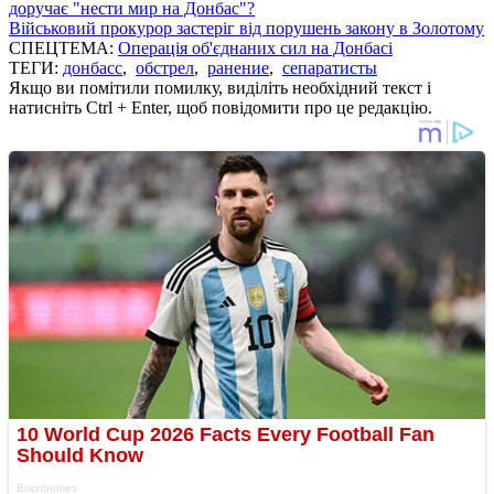
доручає "нести мир на Донбас"?
Військовий прокурор застеріг від порушень закону в Золотому
СПЕЦТЕМА:
Операція об'єднаних сил на Донбасі
ТЕГИ:
донбасс
,
обстрел
,
ранение
,
сепаратисты
Якщо ви помітили помилку, виділіть необхідний текст і
натисніть Ctrl + Enter, щоб повідомити про це редакцію.