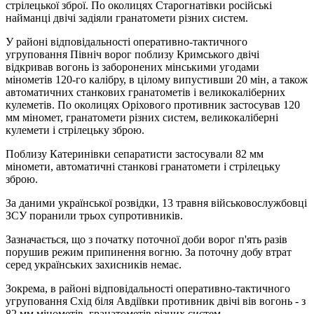
стрілецької зброї. По околицях Старогнатівки російські
найманці двічі задіяли гранатомети різних систем.
У районі відповідальності оперативно-тактичного
угруповання Північ ворог поблизу Кримського двічі
відкривав вогонь із заборонених мінськими угодами
мінометів 120-го калібру, в цілому випустивши 20 мін, а також
автоматичних станкових гранатометів і великокаліберних
кулеметів. По околицях Оріхового противник застосував 120
мм міномет, гранатомети різних систем, великокаліберні
кулемети і стрілецьку зброю.
Поблизу Катеринівки сепаратисти застосували 82 мм
міномети, автоматичні станкові гранатомети і стрілецьку
зброю.
За даними української розвідки, 13 травня військовослужбовці
ЗСУ поранили трьох супротивників.
Зазначається, що з початку поточної доби ворог п'ять разів
порушив режим припинення вогню. За поточну добу втрат
серед українських захисників немає.
Зокрема, в районі відповідальності оперативно-тактичного
угруповання Схід біля Авдіївки противник двічі вів вогонь - з
82 мм мінометів, гранатометів різних систем,