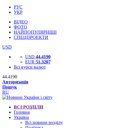
РУС
УКР
ВІДЕО
ФОТО
НАЙПОПУЛЯРНІШІ
СПЕЦПРОЕКТИ
USD
USD
44.4190
EUR
51.3207
Всі курси валют
44.4190
Авторизація
Пошук
RU
ВСІ РОЗДІЛИ
Головна
Україна
Всі новини розділу
Політика