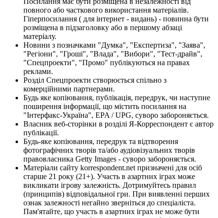
Посилання має бути розміщена в незалежності від
повного або часткового використання матеріалів.
Гіперпосилання ( для інтернет - видань) - повинна бути
розміщена в підзаголовку або в першому абзаці
матеріалу.
Новини з позначками "Думка", "Експертиза", "Заява",
"Регіони", "Гроші", "Влада", "Вибори", "Тест-драйв",
"Спецпроекти", "Промо" публікуються на правах
реклами.
Розділ Спецпроекти створюється спільно з
комерційними партнерами.
Будь яке копіювання, публікація, передрук, чи наступне
поширення інформації, що містить посилання на
"Інтерфакс-Україна", EPA / UPG, суворо забороняється.
Власник веб-сторінки в розділі Я-Корреспондент є автор
публікації.
Будь-яке копіювання, передрук та відтворення
фотографічних творів та/або аудіовізуальних творів
правовласника Getty Images - суворо забороняється.
Матеріали сайту korrespondent.net призначені для осіб
старше 21 року (21+). Участь в азартних іграх може
викликати ігрову залежність. Дотримуйтесь правил
(принципів) відповідальної гри. При виявленні перших
ознак залежності негайно зверніться до спеціаліста.
Пам'ятайте, що участь в азартних іграх не може бути