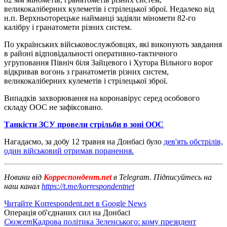
великокаліберних кулеметів і стрілецької зброї. Недалеко від
н.п. Верхньоторецьке найманці задіяли міномети 82-го
калібру і гранатомети різних систем.
По українських військовослужбовцях, які виконують завдання
в районі відповідальності оперативно-тактичного
угруповання Північ біля Зайцевого і Хутора Вільного ворог
відкривав вогонь з гранатометів різних систем,
великокаліберних кулеметів і стрілецької зброї.
Випадків захворювання на коронавірус серед особового
складу ООС не зафіксовано.
Танкісти ЗСУ провели стрільби в зоні ООС
Нагадаємо, за добу 12 травня на Донбасі було
дев'ять обстрілів,
один військовий отримав поранення.
Новини від
Корреспондент.net
в Telegram. Підписуйтесь на
наш канал
https://t.me/korrespondentnet
Читайте Korrespondent.net в Google News
Операція об'єднаних сил на Донбасі
Сюжет
Кадрова політика Зеленського: кому президент