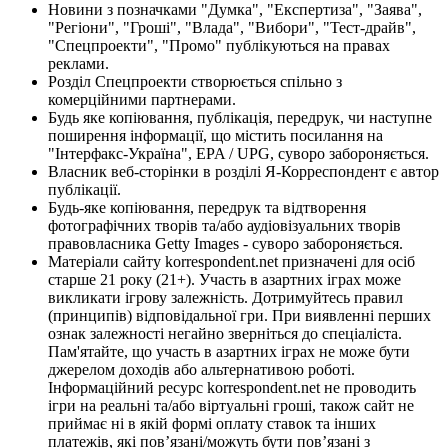
Новини з позначками "Думка", "Експертиза", "Заява",
"Регіони", "Гроші", "Влада", "Вибори", "Тест-драйв",
"Спецпроекти", "Промо" публікуються на правах
реклами.
Розділ Спецпроекти створюється спільно з
комерційними партнерами.
Будь яке копіювання, публікація, передрук, чи наступне
поширення інформації, що містить посилання на
"Інтерфакс-Україна", EPA / UPG, суворо забороняється.
Власник веб-сторінки в розділі Я-Корреспондент є автор
публікації.
Будь-яке копіювання, передрук та відтворення
фотографічних творів та/або аудіовізуальних творів
правовласника Getty Images - суворо забороняється.
Матеріали сайту korrespondent.net призначені для осіб
старше 21 року (21+). Участь в азартних іграх може
викликати ігрову залежність. Дотримуйтесь правил
(принципів) відповідальної гри. При виявленні перших
ознак залежності негайно зверніться до спеціаліста.
Пам'ятайте, що участь в азартних іграх не може бути
джерелом доходів або альтернативою роботі.
Інформаційний ресурс korrespondent.net не проводить
ігри на реальні та/або віртуальні гроші, також сайт не
приймає ні в якій формі оплату ставок та інших
платежів, які пов’язані/можуть бути пов’язані з