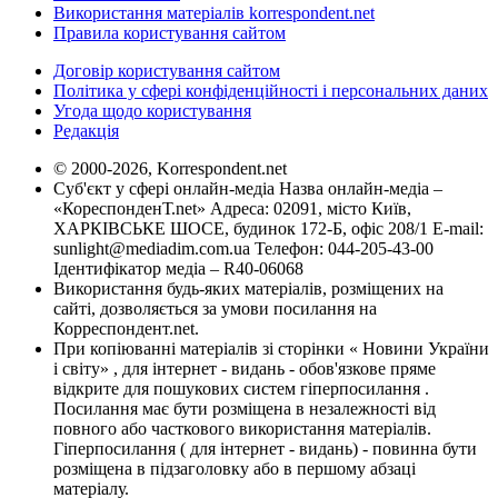
Використання матеріалів korrespondent.net
Правила користування сайтом
Договір користування сайтом
Політика у сфері конфіденційності і персональних даних
Угода щодо користування
Редакція
© 2000-2026, Korrespondent.net
Суб'єкт у сфері онлайн-медіа Назва онлайн-медіа –
«КореспонденТ.net» Адреса: 02091, місто Київ,
ХАРКІВСЬКЕ ШОСЕ, будинок 172-Б, офіс 208/1 E-mail:
sunlight@mediadim.com.ua
Телефон: 044-205-43-00
Ідентифікатор медіа – R40-06068
Використання будь-яких матеріалів, розміщених на
сайті, дозволяється за умови посилання на
Корреспондент.net.
При копіюванні матеріалів зі сторінки « Новини України
і світу» , для інтернет - видань - обов'язкове пряме
відкрите для пошукових систем гіперпосилання .
Посилання має бути розміщена в незалежності від
повного або часткового використання матеріалів.
Гіперпосилання ( для інтернет - видань) - повинна бути
розміщена в підзаголовку або в першому абзаці
матеріалу.