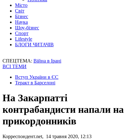
Місто
Світ
Бізнес
Наука
Шоу-бізнес
Спорт
Lifestyle
БЛОГИ ЧИТАЧІВ
СПЕЦТЕМА:
Війна в Ірані
ВСІ ТЕМИ
Вступ України в ЄС
Теракт в Барселоні
На Закарпатті
контрабандисти напали на
прикордонників
Корреспондент.net, 14 травня 2020, 12:13