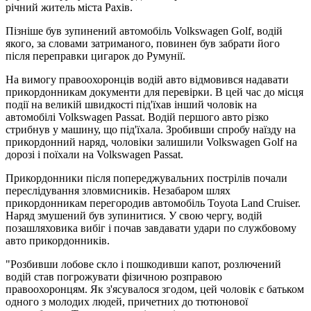
річний житель міста Рахів.
Пізніше був зупинений автомобіль Volkswagen Golf, водій
якого, за словами затриманого, повинен був забрати його
після переправки цигарок до Румунії.
На вимогу правоохоронців водій авто відмовився надавати
прикордонникам документи для перевірки. В цей час до місця
події на великій швидкості під'їхав інший чоловік на
автомобілі Volkswagen Passat. Водій першого авто різко
стрибнув у машину, що під'їхала. Зробивши спробу наїзду на
прикордонний наряд, чоловіки залишили Volkswagen Golf на
дорозі і поїхали на Volkswagen Passat.
Прикордонники після попереджувальних пострілів почали
переслідування зловмисників. Незабаром шлях
прикордонникам перегородив автомобіль Toyota Land Cruiser.
Наряд змушений був зупинитися. У свою чергу, водій
позашляховика вибіг і почав завдавати удари по службовому
авто прикордонників.
"Розбивши лобове скло і пошкодивши капот, розлючений
водій став погрожувати фізичною розправою
правоохоронцям. Як з'ясувалося згодом, цей чоловік є батьком
одного з молодих людей, причетних до тютюнової