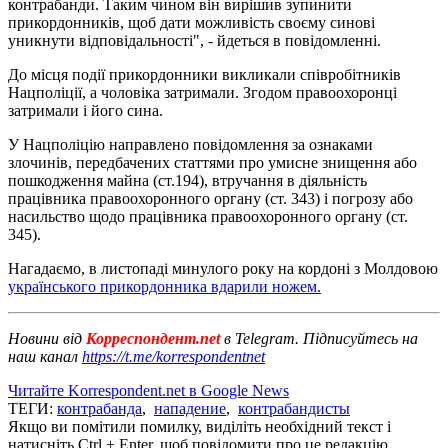
контрабанди. Таким чином він вирішив зупинити
прикордонників, щоб дати можливість своєму синові
уникнути відповідальності", - йдеться в повідомленні.
До місця події прикордонники викликали співробітників
Нацполіції, а чоловіка затримали. Згодом правоохоронці
затримали і його сина.
У Нацполіцію направлено повідомлення за ознаками
злочинів, передбачених статтями про умисне знищення або
пошкодження майна (ст.194), втручання в діяльність
працівника правоохоронного органу (ст. 343) і погрозу або
насильство щодо працівника правоохоронного органу (ст.
345).
Нагадаємо, в листопаді минулого року на кордоні з Молдовою
українського прикордонника вдарили ножем.
Новини від
Корреспондент.net
в Telegram. Підписуйтесь на
наш канал
https://t.me/korrespondentnet
Читайте Korrespondent.net в Google News
ТЕГИ:
контрабанда
,
нападение
,
контрабандисты
Якщо ви помітили помилку, виділіть необхідний текст і
натисніть Ctrl + Enter, щоб повідомити про це редакцію.