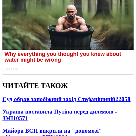
ЧИТАЙТЕ ТАКОЖ
Суд обрав запобіжний захід Стефанішиній
22058
Україна поставила Путіна перед дилемою -
ЗМІ
10571
Майора ВСП викрили на "допомозі"