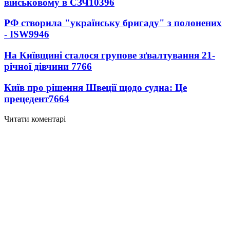
військовому в СЗЧ
10396
РФ створила "українську бригаду" з полонених
- ISW
9946
На Київщині сталося групове зґвалтування 21-
річної дівчини
7766
Київ про рішення Швеції щодо судна: Це
прецедент
7664
Читати коментарі