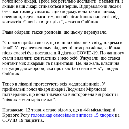
головного лікаря. Треба все ретельно дослідити, є моменти, з
якими наші лікарі стикаються вперше. Відправляючи людей
без симптомів у самоізоляцію додому, вона таким чином,
очевидно, керувалася тим, що вберігає інших пацієнтів від
контактів. Є логіка в цих діях", - сказав Олійник.
Глава облради також розповів, що цьому передувало.
"Сталося приблизно те, що в інших лікарнях світу, зокрема в
Італії. У терапевтичному відділенні померла жінка, якій вже
після смерті був поставлений діагноз COVID-19. По ланцюгу
стали виявляти контактних з нею осіб. З'ясували, що стався
контакт між лікарями та пацієнтами. Це, на жаль, класична
ситуація для хвороби, яка протікає без симптомів", - додав
Олійник.
Тепер в лікарні протестують всіх медпрацівників. У
приймальні головлікаря лікарні Людмили Мірянової
підтвердили, що вона тимчасово відсторонена від роботи і
"ніяких коментарів не дає".
Нагадаємо, 12 травня стало відомо, що в 4-й міськлікарні
Кривого Рогу
головлікар самовільно виписав 15 хворих
на
COVID-19 пацієнтів.