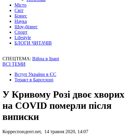
Місто
Світ
Бізнес
Наука
Шоу-бізнес
Спорт
Lifestyle
БЛОГИ ЧИТАЧІВ
СПЕЦТЕМА:
Війна в Ірані
ВСІ ТЕМИ
Вступ України в ЄС
Теракт в Барселоні
У Кривому Розі двоє хворих
на COVID померли після
виписки
Корреспондент.net, 14 травня 2020, 14:07