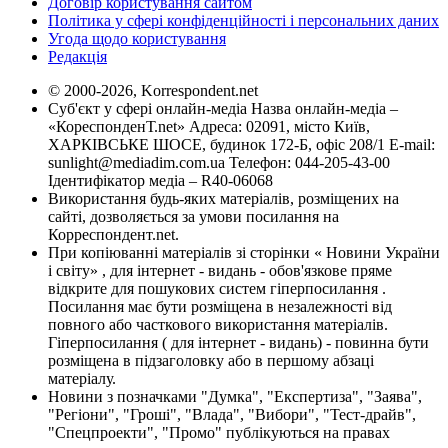
Договір користування сайтом
Політика у сфері конфіденційності і персональних даних
Угода щодо користування
Редакція
© 2000-2026, Korrespondent.net
Суб'єкт у сфері онлайн-медіа Назва онлайн-медіа –
«КореспонденТ.net» Адреса: 02091, місто Київ,
ХАРКІВСЬКЕ ШОСЕ, будинок 172-Б, офіс 208/1 E-mail:
sunlight@mediadim.com.ua
Телефон: 044-205-43-00
Ідентифікатор медіа – R40-06068
Використання будь-яких матеріалів, розміщених на
сайті, дозволяється за умови посилання на
Корреспондент.net.
При копіюванні матеріалів зі сторінки « Новини України
і світу» , для інтернет - видань - обов'язкове пряме
відкрите для пошукових систем гіперпосилання .
Посилання має бути розміщена в незалежності від
повного або часткового використання матеріалів.
Гіперпосилання ( для інтернет - видань) - повинна бути
розміщена в підзаголовку або в першому абзаці
матеріалу.
Новини з позначками "Думка", "Експертиза", "Заява",
"Регіони", "Гроші", "Влада", "Вибори", "Тест-драйв",
"Спецпроекти", "Промо" публікуються на правах