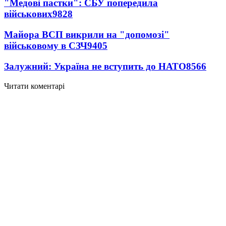
"Медові пастки": СБУ попередила
військових
9828
Майора ВСП викрили на "допомозі"
військовому в СЗЧ
9405
Залужний: Україна не вступить до НАТО
8566
Читати коментарі