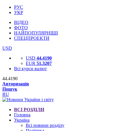
РУС
УКР
ВІДЕО
ФОТО
НАЙПОПУЛЯРНІШІ
СПЕЦПРОЕКТИ
USD
USD
44.4190
EUR
51.3207
Всі курси валют
44.4190
Авторизація
Пошук
RU
ВСІ РОЗДІЛИ
Головна
Україна
Всі новини розділу
Політика