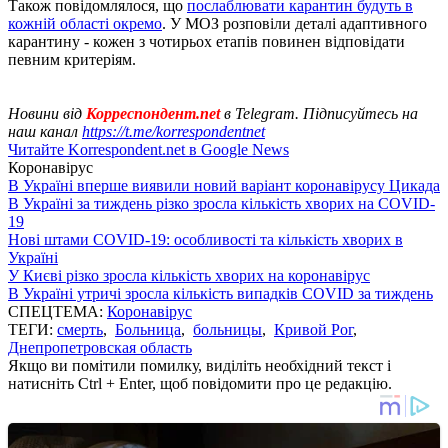
Також повідомлялося, що
послаблювати карантин будуть в
кожній області окремо
. У МОЗ розповіли деталі адаптивного
карантину - кожен з чотирьох етапів повинен відповідати
певним критеріям.
Новини від
Корреспондент.net
в Telegram. Підписуйтесь на
наш канал
https://t.me/korrespondentnet
Читайте Korrespondent.net в Google News
Коронавірус
В Україні вперше виявили новий варіант коронавірусу Цикада
В Україні за тиждень різко зросла кількість хворих на COVID-
19
Нові штами COVID-19: особливості та кількість хворих в
Україні
У Києві різко зросла кількість хворих на коронавірус
В Україні утричі зросла кількість випадків COVID за тиждень
СПЕЦТЕМА:
Коронавірус
ТЕГИ:
смерть
,
Больница
,
больницы
,
Кривой Рог
,
Днепропетровская область
Якщо ви помітили помилку, виділіть необхідний текст і
натисніть Ctrl + Enter, щоб повідомити про це редакцію.