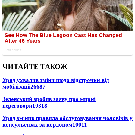
ЧИТАЙТЕ ТАКОЖ
Уряд ухвалив зміни щодо відстрочки від
мобілізації
26687
Зеленський зробив заяву про мирні
переговори
10318
Уряд змінив правила обслуговування чоловіків у
консульствах за кордоном
10011