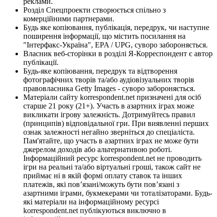
реклами.
Розділ Спецпроекти створюється спільно з
комерційними партнерами.
Будь яке копіювання, публікація, передрук, чи наступне
поширення інформації, що містить посилання на
"Інтерфакс-Україна", EPA / UPG, суворо забороняється.
Власник веб-сторінки в розділі Я-Корреспондент є автор
публікації.
Будь-яке копіювання, передрук та відтворення
фотографічних творів та/або аудіовізуальних творів
правовласника Getty Images - суворо забороняється.
Матеріали сайту korrespondent.net призначені для осіб
старше 21 року (21+). Участь в азартних іграх може
викликати ігрову залежність. Дотримуйтесь правил
(принципів) відповідальної гри. При виявленні перших
ознак залежності негайно зверніться до спеціаліста.
Пам'ятайте, що участь в азартних іграх не може бути
джерелом доходів або альтернативою роботі.
Інформаційний ресурс korrespondent.net не проводить
ігри на реальні та/або віртуальні гроші, також сайт не
приймає ні в якій формі оплату ставок та інших
платежів, які пов’язані/можуть бути пов’язані з
азартними іграми, букмекерами чи тоталізаторами. Будь-
які матеріали на інформаційному ресурсі
korrespondent.net публікуються виключно в