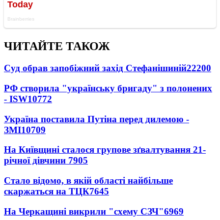
ЧИТАЙТЕ ТАКОЖ
Суд обрав запобіжний захід Стефанішиній
22200
РФ створила "українську бригаду" з полонених
- ISW
10772
Україна поставила Путіна перед дилемою -
ЗМІ
10709
На Київщині сталося групове зґвалтування 21-
річної дівчини
7905
Стало відомо, в якій області найбільше
скаржаться на ТЦК
7645
На Черкащині викрили "схему СЗЧ"
6969