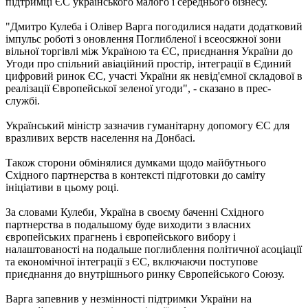
підтримці ЄС українського малого і середнього бізнесу.
"Дмитро Кулеба і Олівер Варга погодилися надати додатковий
імпульс роботі з оновлення Поглибленої і всеосяжної зони
вільної торгівлі між Україною та ЄС, приєднання України до
Угоди про спільний авіаційний простір, інтеграції в Єдиний
цифровий ринок ЄС, участі України як невід'ємної складової в
реалізації Європейської зеленої угоди", - сказано в прес-
службі.
Український міністр зазначив гуманітарну допомогу ЄС для
вразливих верств населення на Донбасі.
Також сторони обмінялися думками щодо майбутнього
Східного партнерства в контексті підготовки до саміту
ініціативи в цьому році.
За словами Кулеби, Україна в своєму баченні Східного
партнерства в подальшому буде виходити з власних
європейських прагнень і європейського вибору і
налаштованості на подальше поглиблення політичної асоціації
та економічної інтеграції з ЄС, включаючи поступове
приєднання до внутрішнього ринку Європейського Союзу.
Варга запевнив у незмінності підтримки України на