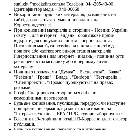
sunlight@mediadim.com.ua
Телефон: 044-205-43-00
Ідентифікатор медіа – R40-06068
Використання будь-яких матеріалів, розміщених на
сайті, дозволяється за умови посилання на
Корреспондент.net.
При копіюванні матеріалів зі сторінки « Новини України
і світу» , для інтернет - видань - обов'язкове пряме
відкрите для пошукових систем гіперпосилання .
Посилання має бути розміщена в незалежності від
повного або часткового використання матеріалів.
Гіперпосилання ( для інтернет - видань) - повинна бути
розміщена в підзаголовку або в першому абзаці
матеріалу.
Новини з позначками "Думка", "Експертиза", "Заява",
"Регіони", "Гроші", "Влада", "Вибори", "Тест-драйв",
"Спецпроекти", "Промо" публікуються на правах
реклами.
Розділ Спецпроекти створюється спільно з
комерційними партнерами.
Будь яке копіювання, публікація, передрук, чи наступне
поширення інформації, що містить посилання на
"Інтерфакс-Україна", EPA / UPG, суворо забороняється.
Власник веб-сторінки в розділі Я-Корреспондент є автор
публікації.
Будь-яке копіювання, передрук та відтворення