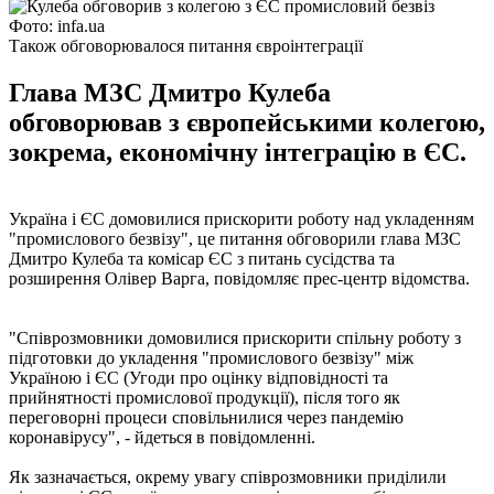
Фото: infa.ua
Також обговорювалося питання євроінтеграції
Глава МЗС Дмитро Кулеба
обговорював з європейськими колегою,
зокрема, економічну інтеграцію в ЄС.
Україна і ЄС домовилися прискорити роботу над укладенням
"промислового безвізу", це питання обговорили глава МЗС
Дмитро Кулеба та комісар ЄС з питань сусідства та
розширення Олівер Варга, повідомляє прес-центр відомства.
"Співрозмовники домовилися прискорити спільну роботу з
підготовки до укладення "промислового безвізу" між
Україною і ЄС (Угоди про оцінку відповідності та
прийнятності промислової продукції), після того як
переговорні процеси сповільнилися через пандемію
коронавірусу", - йдеться в повідомленні.
Як зазначається, окрему увагу співрозмовники приділили