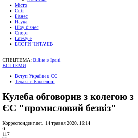
Місто
Світ
Бізнес
Наука
Шоу-бізнес
Спорт
Lifestyle
БЛОГИ ЧИТАЧІВ
СПЕЦТЕМА:
Війна в Ірані
ВСІ ТЕМИ
Вступ України в ЄС
Теракт в Барселоні
Кулеба обговорив з колегою з
ЄС "промисловий безвіз"
Корреспондент.net, 14 травня 2020, 16:14
0
117