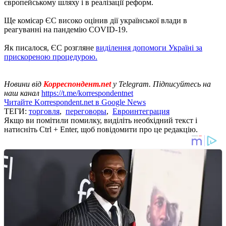
європейському шляху і в реалізації реформ.
Ще комісар ЄС високо оцінив дії української влади в
реагуванні на пандемію COVID-19.
Як писалося, ЄС розгляне
виділення допомоги Україні за
прискореною процедурою.
Новини від
Корреспондент.net
у Telegram. Підписуйтесь на
наш канал
https://t.me/korrespondentnet
Читайте Korrespondent.net в Google News
ТЕГИ:
торговля
,
переговоры
,
Евроинтеграция
Якщо ви помітили помилку, виділіть необхідний текст і
натисніть Ctrl + Enter, щоб повідомити про це редакцію.