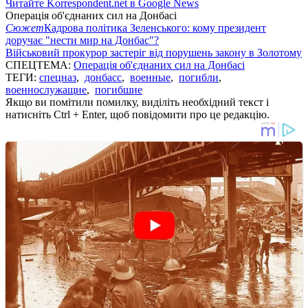
Читайте Korrespondent.net в Google News
Операція об'єднаних сил на Донбасі
Сюжет
Кадрова політика Зеленського: кому президент
доручає "нести мир на Донбас"?
Військовий прокурор застеріг від порушень закону в Золотому
СПЕЦТЕМА:
Операція об'єднаних сил на Донбасі
ТЕГИ:
спецназ
,
донбасс
,
военные
,
погибли
,
военнослужащие
,
погибшие
Якщо ви помітили помилку, виділіть необхідний текст і
натисніть Ctrl + Enter, щоб повідомити про це редакцію.