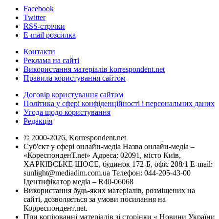
Facebook
Twitter
RSS-стрічки
E-mail розсилка
Контакти
Реклама на сайті
Використання матеріалів korrespondent.net
Правила користування сайтом
Договір користування сайтом
Політика у сфері конфіденційності і персональних даних
Угода щодо користування
Редакція
© 2000-2026, Korrespondent.net
Суб'єкт у сфері онлайн-медіа Назва онлайн-медіа –
«КореспонденТ.net» Адреса: 02091, місто Київ,
ХАРКІВСЬКЕ ШОСЕ, будинок 172-Б, офіс 208/1 E-mail:
sunlight@mediadim.com.ua
Телефон: 044-205-43-00
Ідентифікатор медіа – R40-06068
Використання будь-яких матеріалів, розміщених на
сайті, дозволяється за умови посилання на
Корреспондент.net.
При копіюванні матеріалів зі сторінки « Новини України