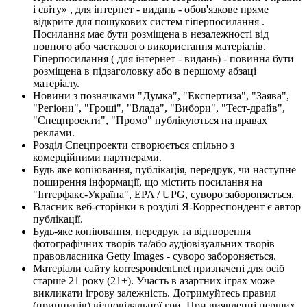
і світу» , для інтернет - видань - обов'язкове пряме
відкрите для пошукових систем гіперпосилання .
Посилання має бути розміщена в незалежності від
повного або часткового використання матеріалів.
Гіперпосилання ( для інтернет - видань) - повинна бути
розміщена в підзаголовку або в першому абзаці
матеріалу.
Новини з позначками "Думка", "Експертиза", "Заява",
"Регіони", "Гроші", "Влада", "Вибори", "Тест-драйв",
"Спецпроекти", "Промо" публікуються на правах
реклами.
Розділ Спецпроекти створюється спільно з
комерційними партнерами.
Будь яке копіювання, публікація, передрук, чи наступне
поширення інформації, що містить посилання на
"Інтерфакс-Україна", EPA / UPG, суворо забороняється.
Власник веб-сторінки в розділі Я-Корреспондент є автор
публікації.
Будь-яке копіювання, передрук та відтворення
фотографічних творів та/або аудіовізуальних творів
правовласника Getty Images - суворо забороняється.
Матеріали сайту korrespondent.net призначені для осіб
старше 21 року (21+). Участь в азартних іграх може
викликати ігрову залежність. Дотримуйтесь правил
(принципів) відповідальної гри. При виявленні перших