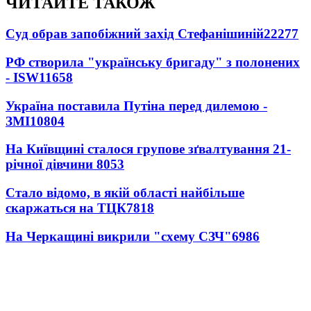
ЧИТАЙТЕ ТАКОЖ
Суд обрав запобіжний захід Стефанішиній
22277
РФ створила "українську бригаду" з полонених
- ISW
11658
Україна поставила Путіна перед дилемою -
ЗМІ
10804
На Київщині сталося групове зґвалтування 21-
річної дівчини
8053
Стало відомо, в якій області найбільше
скаржаться на ТЦК
7818
На Черкащині викрили "схему СЗЧ"
6986