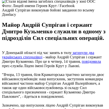
Фото: Лицей имени Героев Крут / Facebook
Андрій Супріган виконував бойові завдання по всьому
Донбасу
Майор Андрій Супріган і сержант
Дмитро Кузьменко служили в одному з
підрозділів Сил спеціальних операцій.
У Донецькій області під час занять в тилу
загинули два
українських спецназівці
- майор Андрій Супріган і сержант
Дмитро Кузьменко. Про це в четвер, 14 травня,
повідомила
прес-служба Ліцею імені Героїв Крут у Львові.
"Вчора, 13 травня, біля Краматорська трагічно загинули двоє
військовослужбовців: наш випускник, заступник командира
військової частини майор Супріган Андрій Валерійович, а
також ще один військовослужбовець зі складу Сил
спеціального призначення - сержант Кузьменко Дмитро
Павлович", - йдеться в повідомленні.
Зазначено, що випускник ліцею Андрій Супріган виконував