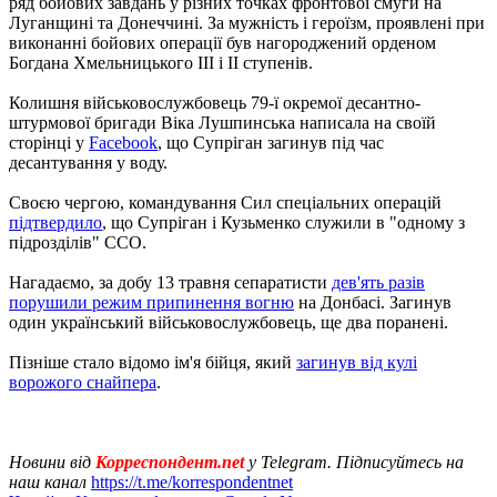
ряд бойових завдань у різних точках фронтової смуги на
Луганщині та Донеччині. За мужність і героїзм, проявлені при
виконанні бойових операції був нагороджений орденом
Богдана Хмельницького III і II ступенів.
Колишня військовослужбовець 79-ї окремої десантно-
штурмової бригади Віка Лушпинська написала на своїй
сторінці у
Facebook
, що Супріган загинув під час
десантування у воду.
Своєю чергою, командування Сил спеціальних операцій
підтвердило
, що Супріган і Кузьменко служили в "одному з
підрозділів" ССО.
Нагадаємо, за добу 13 травня сепаратисти
дев'ять разів
порушили режим припинення вогню
на Донбасі. Загинув
один український військовослужбовець, ще два поранені.
Пізніше стало відомо ім'я бійця, який
загинув від кулі
ворожого снайпера
.
Новини від
Корреспондент.net
у Telegram. Підписуйтесь на
наш канал
https://t.me/korrespondentnet