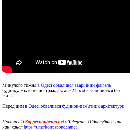
Минулого тижня
в Одесі обвалився аварійний флігель
будинку. Ніхто не постраждав, але 21 особа залишилася без
житла.
Перед цим
в Одесі обвалився будинок-пам'ятник архітектури.
Новини від
Корреспондент.net
у Telegram. Підписуйтесь на
наш канал
https://t.me/korrespondentnet