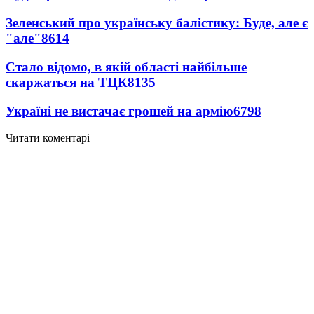
Зеленський про українську балістику: Буде, але є
"але"
8614
Стало відомо, в якій області найбільше
скаржаться на ТЦК
8135
Україні не вистачає грошей на армію
6798
Читати коментарі