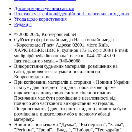
Договір користування сайтом
Політика у сфері конфіденційності і персональних даних
Угода щодо користування
Редакція
© 2000-2026, Korrespondent.net
Суб'єкт у сфері онлайн-медіа Назва онлайн-медіа –
«КореспонденТ.net» Адреса: 02091, місто Київ,
ХАРКІВСЬКЕ ШОСЕ, будинок 172-Б, офіс 208/1 E-mail:
sunlight@mediadim.com.ua
Телефон: 044-205-43-00
Ідентифікатор медіа – R40-06068
Використання будь-яких матеріалів, розміщених на
сайті, дозволяється за умови посилання на
Корреспондент.net.
При копіюванні матеріалів зі сторінки « Новини України
і світу» , для інтернет - видань - обов'язкове пряме
відкрите для пошукових систем гіперпосилання .
Посилання має бути розміщена в незалежності від
повного або часткового використання матеріалів.
Гіперпосилання ( для інтернет - видань) - повинна бути
розміщена в підзаголовку або в першому абзаці
матеріалу.
Новини з позначками "Думка", "Експертиза", "Заява",
"Регіони", "Гроші", "Влада", "Вибори", "Тест-драйв",