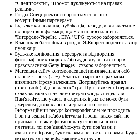
"Спецпроекти", "Промо" публікуються на правах
реклами.
Розділ Спецпроекти створюється спільно з
комерційними партнерами.
Будь яке копіювання, публікація, передрук, чи наступне
поширення інформації, що містить посилання на
"Інтерфакс-Україна", EPA / UPG, суворо забороняється.
Власник веб-сторінки в розділі Я-Корреспондент є автор
публікації.
Будь-яке копіювання, передрук та відтворення
фотографічних творів та/або аудіовізуальних творів
правовласника Getty Images - суворо забороняється.
Матеріали сайту korrespondent.net призначені для осіб
старше 21 року (21+). Участь в азартних іграх може
викликати ігрову залежність. Дотримуйтесь правил
(принципів) відповідальної гри. При виявленні перших
ознак залежності негайно зверніться до спеціаліста.
Пам'ятайте, що участь в азартних іграх не може бути
джерелом доходів або альтернативою роботі.
Інформаційний ресурс korrespondent.net не проводить
ігри на реальні та/або віртуальні гроші, також сайт не
приймає ні в якій формі оплату ставок та інших
платежів, які пов’язані/можуть бути пов’язані з
азартними іграми, букмекерами чи тоталізаторами. Будь-
які матеріали на інформаційному ресурсі