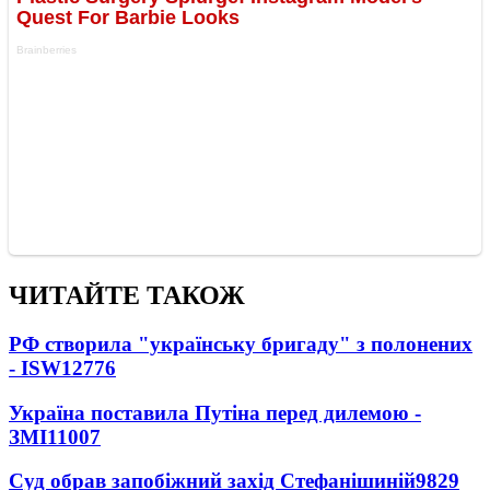
ЧИТАЙТЕ ТАКОЖ
РФ створила "українську бригаду" з полонених
- ISW
12776
Україна поставила Путіна перед дилемою -
ЗМІ
11007
Суд обрав запобіжний захід Стефанішиній
9829