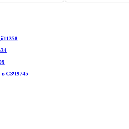
ії
11358
534
09
 в СЗЧ
9745