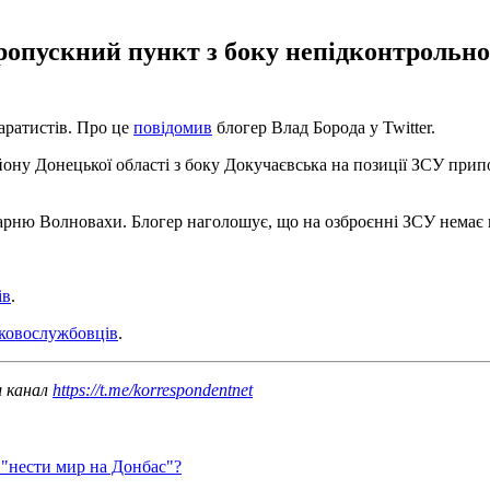
опускний пункт з боку непідконтрольної 
аратистів. Про це
повідомив
блогер Влад Борода у Twitter.
йону Донецької області з боку Докучаєвська на позиції ЗСУ прип
рню Волновахи. Блогер наголошує, що на озброєнні ЗСУ немає пі
ів
.
ьковослужбовців
.
ш канал
https://t.me/korrespondentnet
 "нести мир на Донбас"?