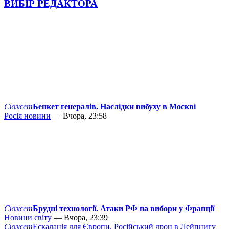
ВИБІР РЕДАКТОРА
Сюжет
Бенкет генералів. Наслідки вибуху в Москві
Росія новини
— Вчора, 23:58
Сюжет
Брудні технології. Атаки РФ на вибори у Франції
Новини світу
— Вчора, 23:39
Сюжет
Ескалація для Європи. Російський дрон в Лейпцигу