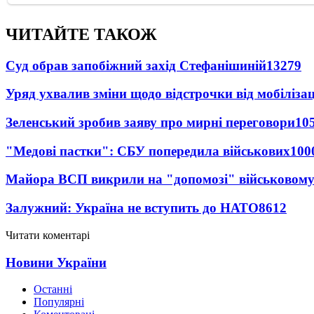
ЧИТАЙТЕ ТАКОЖ
Суд обрав запобіжний захід Стефанішиній
13279
Уряд ухвалив зміни щодо відстрочки від мобілізац
Зеленський зробив заяву про мирні переговори
10
"Медові пастки": СБУ попередила військових
100
Майора ВСП викрили на "допомозі" військовому
Залужний: Україна не вступить до НАТО
8612
Читати коментарі
Новини України
Останні
Популярні