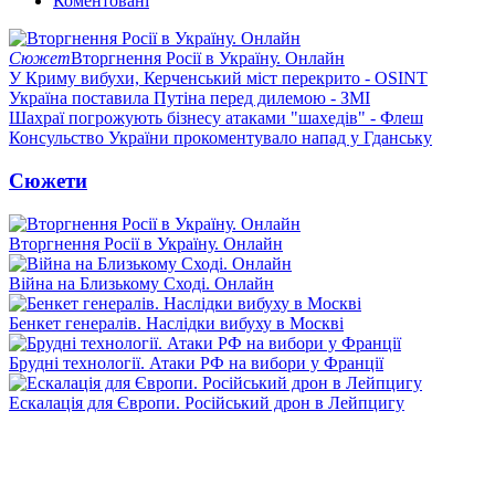
Коментовані
Сюжет
Вторгнення Росії в Україну. Онлайн
У Криму вибухи, Керченський міст перекрито - OSINT
Україна поставила Путіна перед дилемою - ЗМІ
Шахраї погрожують бізнесу атаками "шахедів" - Флеш
Консульство України прокоментувало напад у Гданську
Сюжети
Вторгнення Росії в Україну. Онлайн
Війна на Близькому Сході. Онлайн
Бенкет генералів. Наслідки вибуху в Москві
Брудні технології. Атаки РФ на вибори у Франції
Ескалація для Європи. Російський дрон в Лейпцигу