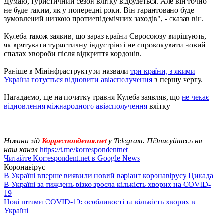
Думаю, туристичний сезон влітку відбудеться. Але він точно
не буде таким, як у попередні роки. Він гарантовано буде
зумовлений низкою протиепідемічних заходів", - сказав він.
Кулеба також заявив, що зараз країни Євросоюзу вирішують,
як врятувати туристичну індустрію і не спровокувати новий
спалах хвороби після відкриття кордонів.
Раніше в Мінінфраструктури назвали
три країни, з якими
Україна готується відновити авіасполучення
в першу чергу.
Нагадаємо, ще на початку травня Кулеба заявляв, що
не чекає
відновлення міжнародного авіасполучення
влітку.
Новини від
Корреспондент.net
у Telegram. Підписуйтесь на
наш канал
https://t.me/korrespondentnet
Читайте Korrespondent.net в Google News
Коронавірус
В Україні вперше виявили новий варіант коронавірусу Цикада
В Україні за тиждень різко зросла кількість хворих на COVID-
19
Нові штами COVID-19: особливості та кількість хворих в
Україні