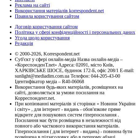
Реклама на сайті
Використання матеріалів korrespondent.net
Правила користування сайтом
Договір користування сайтом
Політика у сфері конфіденційності і персональних даних
Угода щодо користування
Редакція
© 2000-2026, Korrespondent.net
Суб'єкт у сфері онлайн-медіа Назва онлайн-медіа –
«КореспонденТ.net» Адреса: 02091, місто Київ,
ХАРКІВСЬКЕ ШОСЕ, будинок 172-Б, офіс 208/1 E-mail:
sunlight@mediadim.com.ua
Телефон: 044-205-43-00
Ідентифікатор медіа – R40-06068
Використання будь-яких матеріалів, розміщених на
сайті, дозволяється за умови посилання на
Корреспондент.net.
При копіюванні матеріалів зі сторінки « Новини України
і світу» , для інтернет - видань - обов'язкове пряме
відкрите для пошукових систем гіперпосилання .
Посилання має бути розміщена в незалежності від
повного або часткового використання матеріалів.
Гіперпосилання ( для інтернет - видань) - повинна бути
розміщена в підзаголовку або в першому абзаці