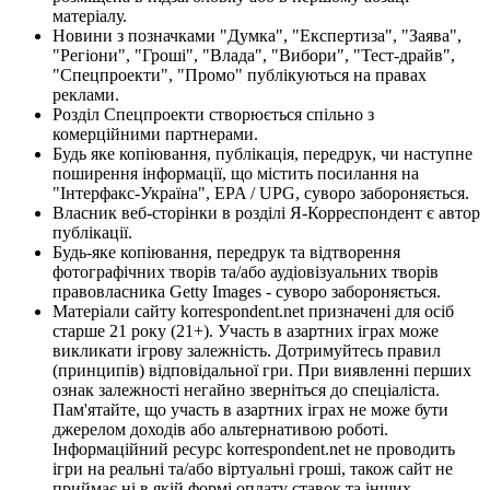
матеріалу.
Новини з позначками "Думка", "Експертиза", "Заява",
"Регіони", "Гроші", "Влада", "Вибори", "Тест-драйв",
"Спецпроекти", "Промо" публікуються на правах
реклами.
Розділ Спецпроекти створюється спільно з
комерційними партнерами.
Будь яке копіювання, публікація, передрук, чи наступне
поширення інформації, що містить посилання на
"Інтерфакс-Україна", EPA / UPG, суворо забороняється.
Власник веб-сторінки в розділі Я-Корреспондент є автор
публікації.
Будь-яке копіювання, передрук та відтворення
фотографічних творів та/або аудіовізуальних творів
правовласника Getty Images - суворо забороняється.
Матеріали сайту korrespondent.net призначені для осіб
старше 21 року (21+). Участь в азартних іграх може
викликати ігрову залежність. Дотримуйтесь правил
(принципів) відповідальної гри. При виявленні перших
ознак залежності негайно зверніться до спеціаліста.
Пам'ятайте, що участь в азартних іграх не може бути
джерелом доходів або альтернативою роботі.
Інформаційний ресурс korrespondent.net не проводить
ігри на реальні та/або віртуальні гроші, також сайт не
приймає ні в якій формі оплату ставок та інших