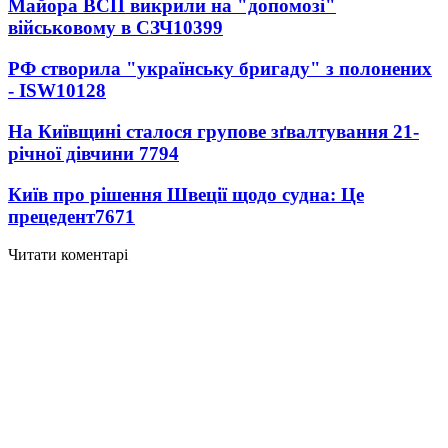
Майора ВСП викрили на "допомозі"
військовому в СЗЧ
10399
РФ створила "українську бригаду" з полонених
- ISW
10128
На Київщині сталося групове зґвалтування 21-
річної дівчини
7794
Київ про рішення Швеції щодо судна: Це
прецедент
7671
Читати коментарі