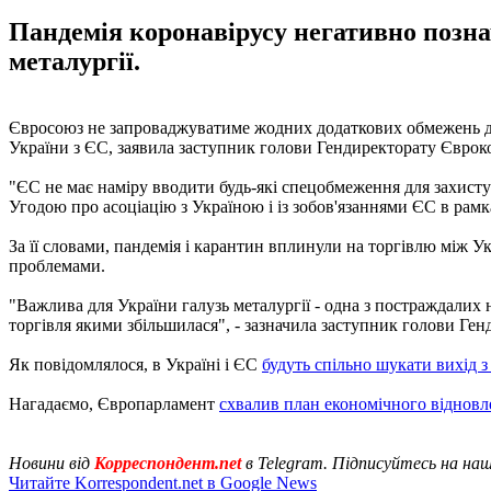
Пандемія коронавірусу негативно позна
металургії.
Євросоюз не запроваджуватиме жодних додаткових обмежень для
України з ЄС, заявила заступник голови Гендиректорату Євроко
"ЄС не має наміру вводити будь-які спецобмеження для захисту 
Угодою про асоціацію з Україною і із зобов'язаннями ЄС в рамк
За її словами, пандемія і карантин вплинули на торгівлю між У
проблемами.
"Важлива для України галузь металургії - одна з постраждалих н
торгівля якими збільшилася", - зазначила заступник голови Ген
Як повідомлялося, в Україні і ЄС
будуть спільно шукати вихід з
Нагадаємо, Європарламент
схвалив план економічного відновл
Новини від
Корреспондент.net
в Telegram. Підписуйтесь на на
Читайте Korrespondent.net в Google News