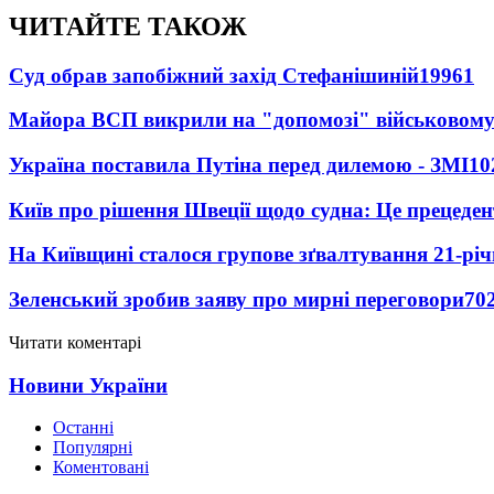
ЧИТАЙТЕ ТАКОЖ
Суд обрав запобіжний захід Стефанішиній
19961
Майора ВСП викрили на "допомозі" військовому
Україна поставила Путіна перед дилемою - ЗМІ
10
Київ про рішення Швеції щодо судна: Це прецеден
На Київщині сталося групове зґвалтування 21-річ
Зеленський зробив заяву про мирні переговори
70
Читати коментарі
Новини України
Останні
Популярні
Коментовані