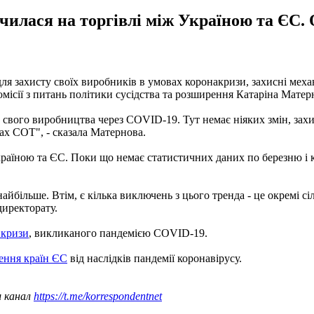
чилася на торгівлі між Україною та ЄС.
 захисту своїх виробників в умовах коронакризи, захисні механ
місії з питань політики сусідства та розширення Катаріна Мате
свого виробництва через COVID-19. Тут немає ніяких змін, захис
ах СОТ", - сказала Матернова.
країною та ЄС. Поки що немає статистичних даних по березню і кв
айбільше. Втім, є кілька виключень з цього тренда - це окремі сі
директорату.
 кризи
, викликаного пандемією COVID-19.
ення країн ЄС
від наслідків пандемії коронавірусу.
ш канал
https://t.me/korrespondentnet