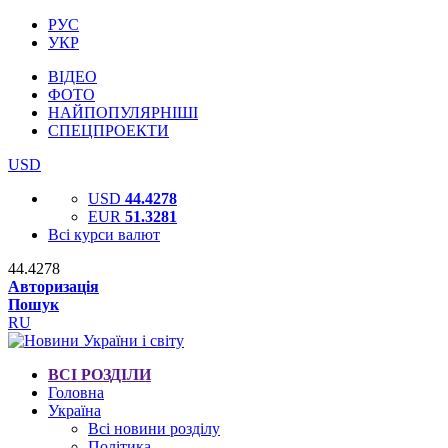
РУС
УКР
ВІДЕО
ФОТО
НАЙПОПУЛЯРНІШІ
СПЕЦПРОЕКТИ
USD
USD
44.4278
EUR
51.3281
Всі курси валют
44.4278
Авторизація
Пошук
RU
ВСІ РОЗДІЛИ
Головна
Україна
Всі новини розділу
Політика