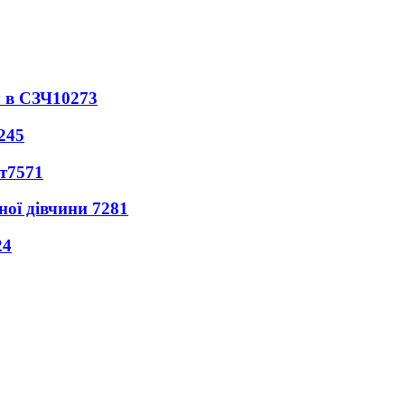
 в СЗЧ
10273
245
т
7571
ної дівчини
7281
24