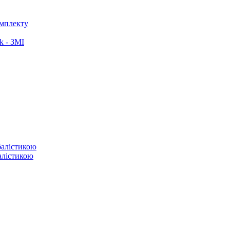
омплекту
k - ЗМІ
балістикою