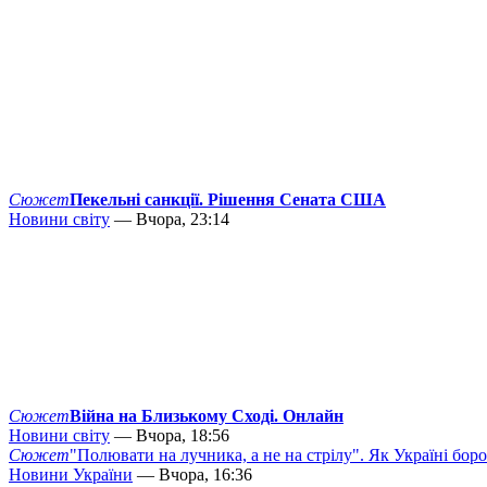
Сюжет
Пекельні санкції. Рішення Сената США
Новини світу
— Вчора, 23:14
Сюжет
Війна на Близькому Сході. Онлайн
Новини світу
— Вчора, 18:56
Сюжет
"Полювати на лучника, а не на стрілу". Як Україні бор
Новини України
— Вчора, 16:36