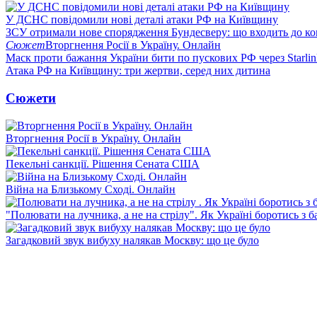
У ДСНС повідомили нові деталі атаки РФ на Київщину
ЗСУ отримали нове спорядження Бундесверу: що входить до к
Сюжет
Вторгнення Росії в Україну. Онлайн
Маск проти бажання України бити по пускових РФ через Starlin
Атака РФ на Київщину: три жертви, серед них дитина
Сюжети
Вторгнення Росії в Україну. Онлайн
Пекельні санкції. Рішення Сената США
Війна на Близькому Сході. Онлайн
"Полювати на лучника, а не на стрілу". Як Україні боротись з 
Загадковий звук вибуху налякав Москву: що це було