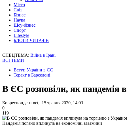
Місто
Світ
Бізнес
Наука
Шоу-бізнес
Спорт
Lifestyle
БЛОГИ ЧИТАЧІВ
СПЕЦТЕМА:
Війна в Ірані
ВСІ ТЕМИ
Вступ України в ЄС
Теракт в Барселоні
В ЄС розповіли, як пандемія 
Корреспондент.net, 15 травня 2020, 14:03
0
119
Пандемія погано вплинула на економічні взаємини