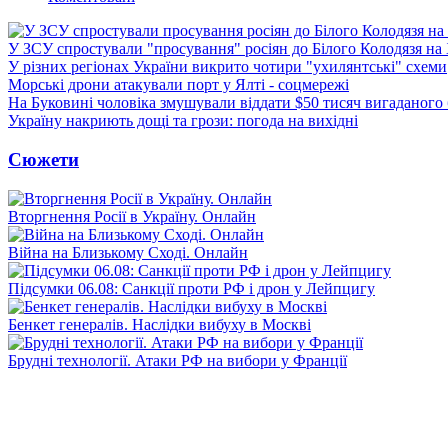
У ЗСУ спростували "просування" росіян до Білого Колодязя на
У різних регіонах України викрито чотири "ухилянтські" схеми
Морські дрони атакували порт у Ялті - соцмережі
На Буковині чоловіка змушували віддати $50 тисяч вигаданого
Україну накриють дощі та грози: погода на вихідні
Сюжети
Вторгнення Росії в Україну. Онлайн
Війна на Близькому Сході. Онлайн
Підсумки 06.08: Санкції проти РФ і дрон у Лейпцигу
Бенкет генералів. Наслідки вибуху в Москві
Брудні технології. Атаки РФ на вибори у Франції