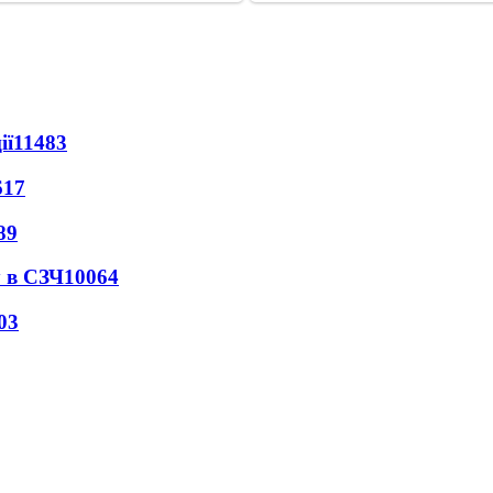
ії
11483
617
89
 в СЗЧ
10064
03