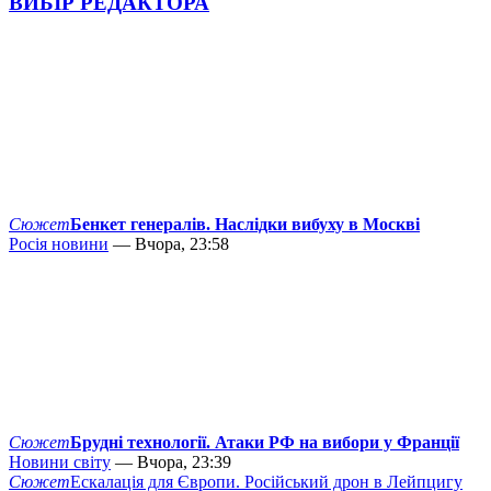
ВИБІР РЕДАКТОРА
Сюжет
Бенкет генералів. Наслідки вибуху в Москві
Росія новини
— Вчора, 23:58
Сюжет
Брудні технології. Атаки РФ на вибори у Франції
Новини світу
— Вчора, 23:39
Сюжет
Ескалація для Європи. Російський дрон в Лейпцигу