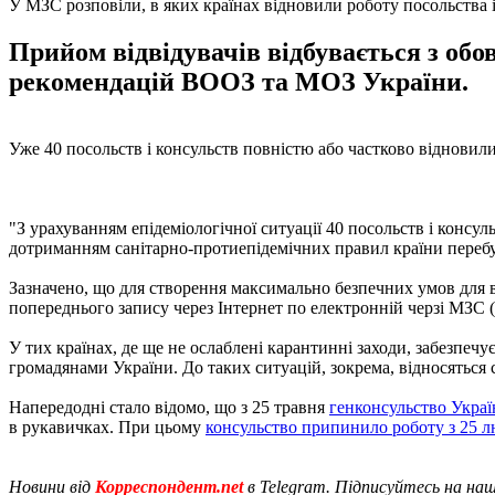
У МЗС розповіли, в яких країнах відновили роботу посольства 
Прийом відвідувачів відбувається з об
рекомендацій ВООЗ та МОЗ України.
Уже 40 посольств і консульств повністю або частково віднови
"З урахуванням епідеміологічної ситуації 40 посольств і консу
дотриманням санітарно-протиепідемічних правил країни перебу
Зазначено, що для створення максимально безпечних умов для ві
попереднього запису через Інтернет по електронній черзі МЗС (
У тих країнах, де ще не ослаблені карантинні заходи, забезпеч
громадянами України. До таких ситуацій, зокрема, відносяться с
Напередодні стало відомо, що з 25 травня
генконсульство Украї
в рукавичках. При цьому
консульство припинило роботу з 25 
Новини від
Корреспондент.net
в Telegram. Підписуйтесь на на