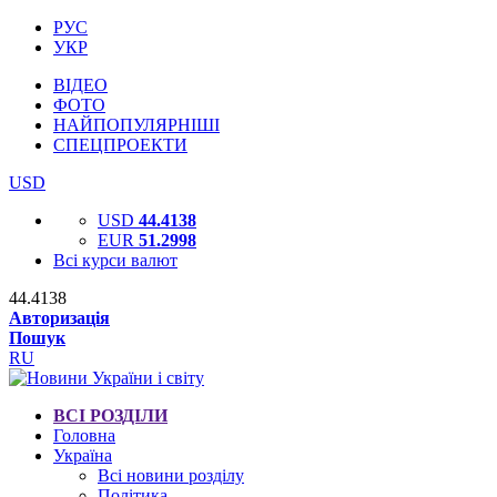
РУС
УКР
ВІДЕО
ФОТО
НАЙПОПУЛЯРНІШІ
СПЕЦПРОЕКТИ
USD
USD
44.4138
EUR
51.2998
Всі курси валют
44.4138
Авторизація
Пошук
RU
ВСІ РОЗДІЛИ
Головна
Україна
Всі новини розділу
Політика