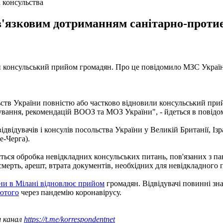
і консульства
ов'язковим дотриманням санітарно-проти
ли консульський прийом громадян. Про це повідомило МЗС Україн
льств України повністю або частково відновили консульський при
вання, рекомендацій ВООЗ та МОЗ України", - йдеться в повідо
двідувачів і консулів посольства України у Великій Британії, Із
е-Черга).
ується обробка невідкладних консульських питань, пов'язаних з 
мерть, арешт, втрата документів, необхідних для невідкладного по
ни в Мілані відновлює прийом
громадян. Відвідувачі повинні зна
лютого
через пандемію коронавірусу.
ш канал
https://t.me/korrespondentnet