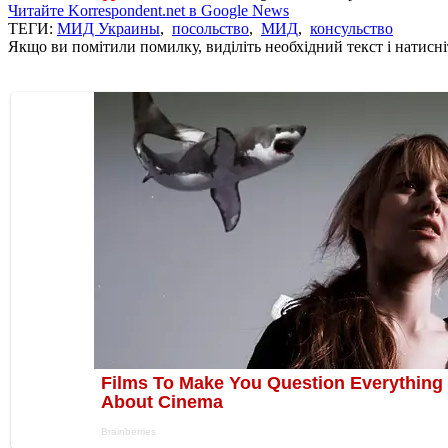
Читайте Korrespondent.net в Google News
ТЕГИ:
МИД Украины
,
посольство
,
МИД
,
консульство
Якщо ви помітили помилку, виділіть необхідний текст і натисніт