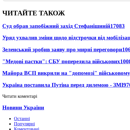
ЧИТАЙТЕ ТАКОЖ
Суд обрав запобіжний захід Стефанішиній
17083
Уряд ухвалив зміни щодо відстрочки від мобілізац
Зеленський зробив заяву про мирні переговори
10
"Медові пастки": СБУ попередила військових
100
Майора ВСП викрили на "допомозі" військовому
Україна поставила Путіна перед дилемою - ЗМІ
97
Читати коментарі
Новини України
Останні
Популярні
Коментовані