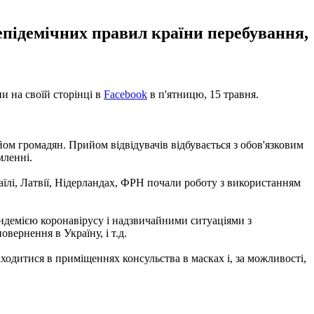
епідемічних правил країни перебування,
и на своїй сторінці в
Facebook
в п'ятницю, 15 травня.
йом громадян. Прийом відвідувачів відбувається з обов'язковим
мленні.
раїлі, Латвії, Нідерландах, ФРН почали роботу з використанням
пандемією коронавірусу і надзвичайними ситуаціями з
вернення в Україну, і т.д.
ходитися в приміщеннях консульства в масках і, за можливості,