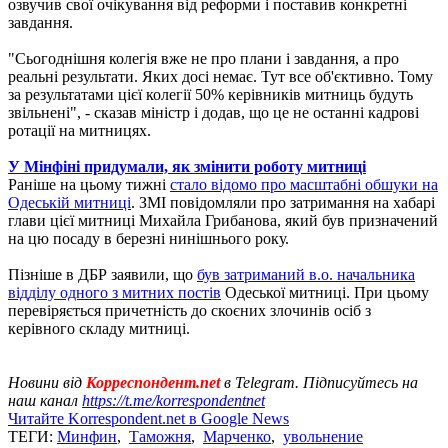
озвучив свої очікування від реформи і поставив конкретні
завдання.
"Сьогоднішня колегія вже не про плани і завдання, а про
реальні результати. Яких досі немає. Тут все об'єктивно. Тому
за результатами цієї колегії 50% керівників митниць будуть
звільнені", - сказав міністр і додав, що це не останні кадрові
ротації на митницях.
У Мінфіні придумали, як змінити роботу митниці
Раніше на цьому тижні
стало відомо про масштабні обшуки на
Одеській митниці
. ЗМІ повідомляли про затримання на хабарі
глави цієї митниці Михайла Грибанова, який був призначений
на цю посаду в березні нинішнього року.
Пізніше в ДБР заявили, що
був затриманий в.о. начальника
відділу одного з митних постів
Одеської митниці. При цьому
перевіряється причетність до скоєних злочинів осіб з
керівного складу митниці.
Новини від
Корреспондент.net
в Telegram. Підписуйтесь на
наш канал
https://t.me/korrespondentnet
Читайте Korrespondent.net в Google News
ТЕГИ:
Минфин
,
Таможня
,
Марченко
,
увольнение