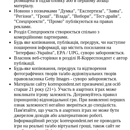
розміщена в підзаголовку або в першому абзаці
матеріалу.
Новини з позначками "Думка", "Експертиза", "Заява",
"Регіони", "Гроші", "Влада", "Вибори", "Тест-драйв",
"Спецпроекти", "Промо" публікуються на правах
реклами.
Розділ Спецпроекти створюється спільно з
комерційними партнерами.
Будь яке копіювання, публікація, передрук, чи наступне
поширення інформації, що містить посилання на
"Інтерфакс-Україна", EPA / UPG, суворо забороняється.
Власник веб-сторінки в розділі Я-Корреспондент є автор
публікації.
Будь-яке копіювання, передрук та відтворення
фотографічних творів та/або аудіовізуальних творів
правовласника Getty Images - суворо забороняється.
Матеріали сайту korrespondent.net призначені для осіб
старше 21 року (21+). Участь в азартних іграх може
викликати ігрову залежність. Дотримуйтесь правил
(принципів) відповідальної гри. При виявленні перших
ознак залежності негайно зверніться до спеціаліста.
Пам'ятайте, що участь в азартних іграх не може бути
джерелом доходів або альтернативою роботі.
Інформаційний ресурс korrespondent.net не проводить
ігри на реальні та/або віртуальні гроші, також сайт не