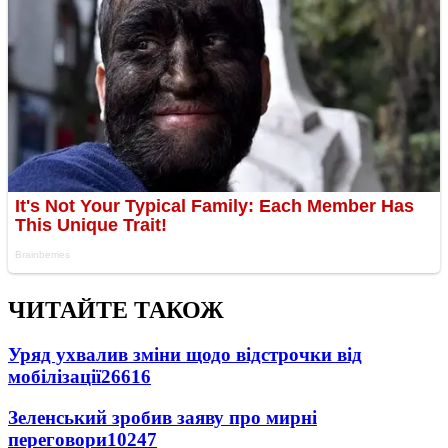
ЧИТАЙТЕ ТАКОЖ
Уряд ухвалив зміни щодо відстрочки від
мобілізації
26616
Зеленський зробив заяву про мирні
переговори
10247