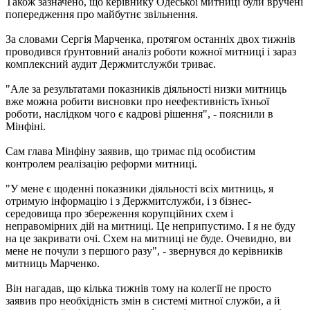
Також зазначено, що керівнику Одеської митниці були вручені
попередження про майбутнє звільнення.
За словами Сергія Марченка, протягом останніх двох тижнів
проводився ґрунтовний аналіз роботи кожної митниці і зараз
комплексний аудит Держмитслужби триває.
"Але за результатами показників діяльності низки митниць
вже можна робити висновки про неефективність їхньої
роботи, наслідком чого є кадрові рішення", - пояснили в
Мінфіні.
Сам глава Мінфіну заявив, що тримає під особистим
контролем реалізацію реформи митниці.
"У мене є щоденні показники діяльності всіх митниць, я
отримую інформацію і з Держмитслужби, і з бізнес-
середовища про збереження корупційних схем і
неправомірних дій на митниці. Це неприпустимо. І я не буду
на це закривати очі. Схем на митниці не буде. Очевидно, ви
мене не почули з першого разу", - звернувся до керівників
митниць Марченко.
Він нагадав, що кілька тижнів тому на колегії не просто
заявив про необхідність змін в системі митної служби, а й