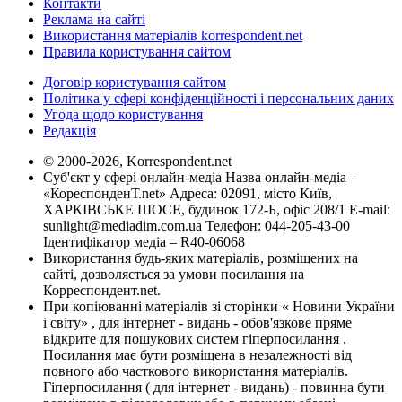
Контакти
Реклама на сайті
Використання матеріалів korrespondent.net
Правила користування сайтом
Договір користування сайтом
Політика у сфері конфіденційності і персональних даних
Угода щодо користування
Редакція
© 2000-2026, Korrespondent.net
Суб'єкт у сфері онлайн-медіа Назва онлайн-медіа –
«КореспонденТ.net» Адреса: 02091, місто Київ,
ХАРКІВСЬКЕ ШОСЕ, будинок 172-Б, офіс 208/1 E-mail:
sunlight@mediadim.com.ua
Телефон: 044-205-43-00
Ідентифікатор медіа – R40-06068
Використання будь-яких матеріалів, розміщених на
сайті, дозволяється за умови посилання на
Корреспондент.net.
При копіюванні матеріалів зі сторінки « Новини України
і світу» , для інтернет - видань - обов'язкове пряме
відкрите для пошукових систем гіперпосилання .
Посилання має бути розміщена в незалежності від
повного або часткового використання матеріалів.
Гіперпосилання ( для інтернет - видань) - повинна бути