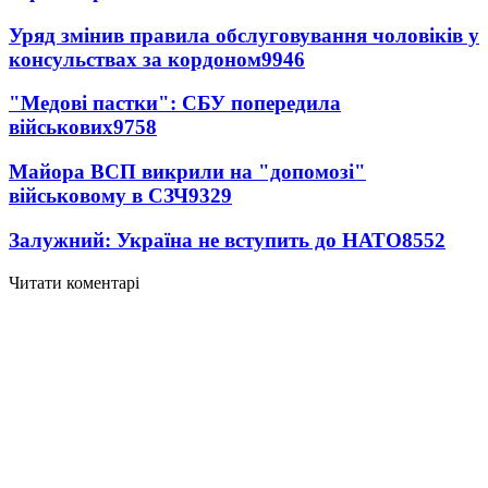
Уряд змінив правила обслуговування чоловіків у
консульствах за кордоном
9946
"Медові пастки": СБУ попередила
військових
9758
Майора ВСП викрили на "допомозі"
військовому в СЗЧ
9329
Залужний: Україна не вступить до НАТО
8552
Читати коментарі