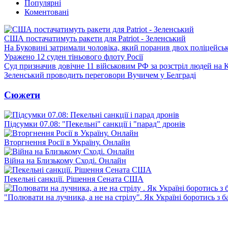
Популярні
Коментовані
США постачатимуть ракети для Patriot - Зеленський
На Буковині затримали чоловіка, який поранив двох поліцейсь
Уражено 12 суден тіньового флоту Росії
Суд призначив довічне 11 військовим РФ за розстріл людей на 
Зеленський проводить переговори Вучичем у Белграді
Сюжети
Підсумки 07.08: "Пекельні" санкції і "парад" дронів
Вторгнення Росії в Україну. Онлайн
Війна на Близькому Сході. Онлайн
Пекельні санкції. Рішення Сената США
"Полювати на лучника, а не на стрілу". Як Україні боротись з 