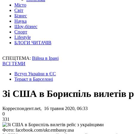
Місто
Світ
Бізнес
Наука
Шоу-бізнес
Спорт
Lifestyle
БЛОГИ ЧИТАЧІВ
СПЕЦТЕМА:
Війна в Ірані
ВСІ ТЕМИ
Вступ України в ЄС
Теракт в Барселоні
Зі США в Бориспіль вилетів р
Корреспондент.net, 16 травня 2020, 06:33
0
331
Фото: facebook.com/ukr.embassy.usa