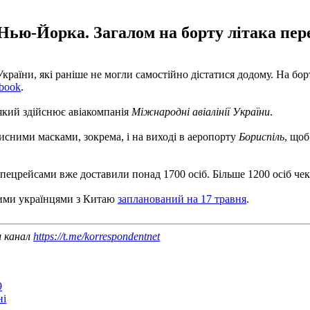
 Нью-Йорка. Загалом на борту літака пер
аїни, які раніше не могли самостійно дістатися додому. На борт
book
.
який здійснює авіакомпанія
Міжнародні авіалінії України
.
хисними масками, зокрема, і на виході в аеропорту
Бориспіль
, щоб
пецрейсами вже доставили понад 1700 осіб. Більше 1200 осіб чек
ними українцями з Китаю
запланований на 17 травня
.
ш канал
https://t.me/korrespondentnet
9
ні