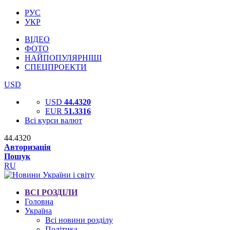
РУС
УКР
ВІДЕО
ФОТО
НАЙПОПУЛЯРНІШІ
СПЕЦПРОЕКТИ
USD
USD
44.4320
EUR
51.3316
Всі курси валют
44.4320
Авторизація
Пошук
RU
ВСІ РОЗДІЛИ
Головна
Україна
Всі новини розділу
Політика