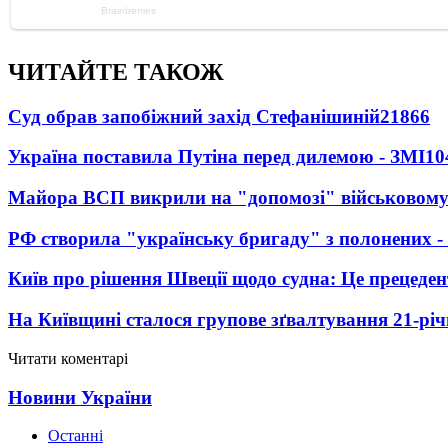
ЧИТАЙТЕ ТАКОЖ
Суд обрав запобіжний захід Стефанішиній
21866
Україна поставила Путіна перед дилемою - ЗМІ
10
Майора ВСП викрили на "допомозі" військовому
РФ створила "українську бригаду" з полонених -
Київ про рішення Швеції щодо судна: Це прецеден
На Київщині сталося групове зґвалтування 21-річ
Читати коментарі
Новини України
Останні