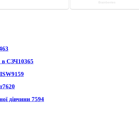
463
 в СЗЧ
10365
 ISW
9159
т
7620
ної дівчини
7594