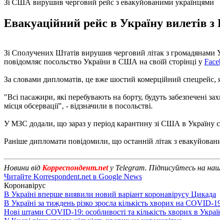
Зі США вирушив черговий рейс з евакуйованими українцями
Евакуаційний рейс в Україну вилетів з
Зі Сполучених Штатів вирушив черговий літак з громадянами Укр
повідомляє посольство України в США на своїй сторінці у
Face
За словами дипломатів, це вже шостий комерційний спецрейс, 
"Всі пасажири, які перебувають на борту, будуть забезпечені за
місця обсервації", - відзначили в посольстві.
У МЗС додали, що зараз у період карантину зі США в Україну с
Раніше дипломати повідомили, що останній літак з евакуйова
Новини від
Корреспондент.net
у Telegram. Підписуйтесь на на
Читайте Korrespondent.net в Google News
Коронавірус
В Україні вперше виявили новий варіант коронавірусу Цикада
В Україні за тиждень різко зросла кількість хворих на COVID-1
Нові штами COVID-19: особливості та кількість хворих в Украї