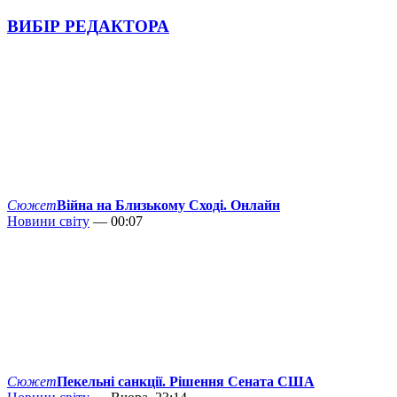
ВИБІР РЕДАКТОРА
Сюжет
Війна на Близькому Сході. Онлайн
Новини світу
— 00:07
Сюжет
Пекельні санкції. Рішення Сената США