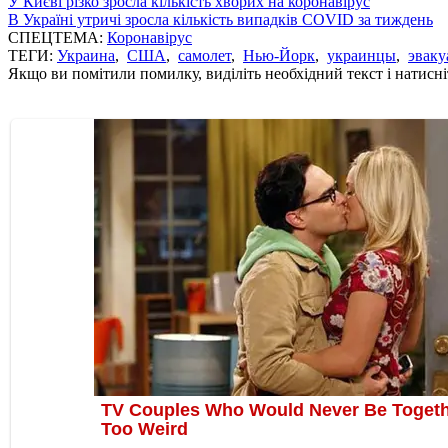
У Києві різко зросла кількість хворих на коронавірус
В Україні утричі зросла кількість випадків COVID за тиждень
СПЕЦТЕМА:
Коронавірус
ТЕГИ:
Украина
,
США
,
самолет
,
Нью-Йорк
,
украинцы
,
эваку
Якщо ви помітили помилку, виділіть необхідний текст і натисніт