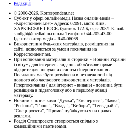
Редакція
© 2000-2026, Korrespondent.net
Суб'єкт у сфері онлайн-медіа Назва онлайн-медіа –
«КореспонденТ.net» Адреса: 02091, місто Київ,
ХАРКІВСЬКЕ ШОСЕ, будинок 172-Б, офіс 208/1 E-mail:
sunlight@mediadim.com.ua
Телефон: 044-205-43-00
Ідентифікатор медіа – R40-06068
Використання будь-яких матеріалів, розміщених на
сайті, дозволяється за умови посилання на
Корреспондент.net.
При копіюванні матеріалів зі сторінки « Новини України
і світу» , для інтернет - видань - обов'язкове пряме
відкрите для пошукових систем гіперпосилання .
Посилання має бути розміщена в незалежності від
повного або часткового використання матеріалів.
Гіперпосилання ( для інтернет - видань) - повинна бути
розміщена в підзаголовку або в першому абзаці
матеріалу.
Новини з позначками "Думка", "Експертиза", "Заява",
"Регіони", "Гроші", "Влада", "Вибори", "Тест-драйв",
"Спецпроекти", "Промо" публікуються на правах
реклами.
Розділ Спецпроекти створюється спільно з
комерційними партнерами.