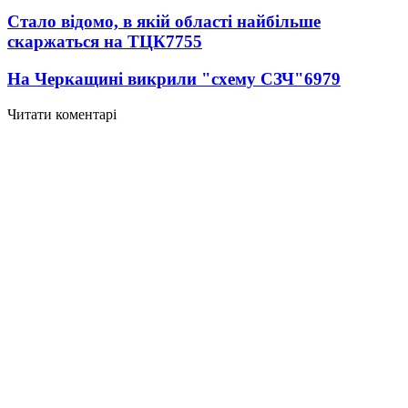
Стало відомо, в якій області найбільше
скаржаться на ТЦК
7755
На Черкащині викрили "схему СЗЧ"
6979
Читати коментарі