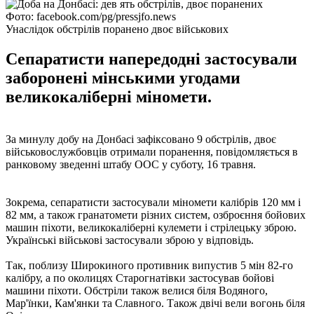
Фото: facebook.com/pg/pressjfo.news
Унаслідок обстрілів поранено двоє військових
Сепаратисти напередодні застосували
заборонені мінськими угодами
великокаліберні міномети.
За минулу добу на Донбасі зафіксовано 9 обстрілів, двоє
військовослужбовців отримали поранення, повідомляється в
ранковому зведенні штабу ООС у суботу, 16 травня.
Зокрема, сепаратисти застосували міномети калібрів 120 мм і
82 мм, а також гранатомети різних систем, озброєння бойових
машин піхоти, великокаліберні кулемети і стрілецьку зброю.
Українські військові застосували зброю у відповідь.
Так, поблизу Широкиного противник випустив 5 мін 82-го
калібру, а по околицях Старогнатівки застосував бойові
машини піхоти. Обстріли також велися біля Водяного,
Мар'їнки, Кам'янки та Славного. Також двічі вели вогонь біля