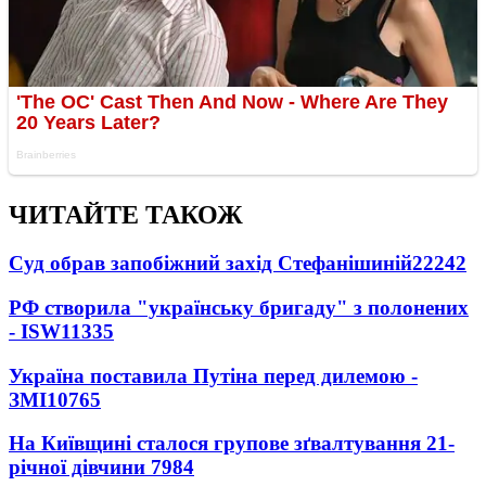
ЧИТАЙТЕ ТАКОЖ
Суд обрав запобіжний захід Стефанішиній
22242
РФ створила "українську бригаду" з полонених
- ISW
11335
Україна поставила Путіна перед дилемою -
ЗМІ
10765
На Київщині сталося групове зґвалтування 21-
річної дівчини
7984