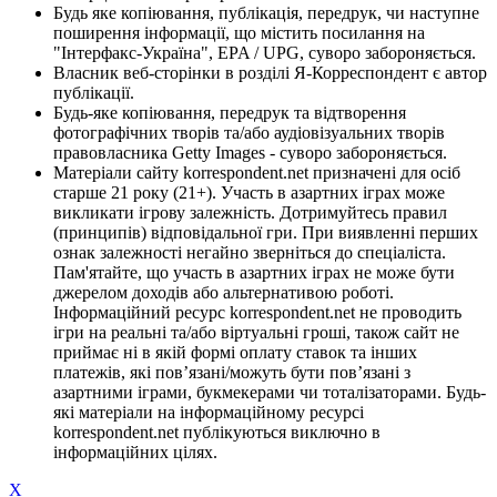
Будь яке копіювання, публікація, передрук, чи наступне
поширення інформації, що містить посилання на
"Інтерфакс-Україна", EPA / UPG, суворо забороняється.
Власник веб-сторінки в розділі Я-Корреспондент є автор
публікації.
Будь-яке копіювання, передрук та відтворення
фотографічних творів та/або аудіовізуальних творів
правовласника Getty Images - суворо забороняється.
Матеріали сайту korrespondent.net призначені для осіб
старше 21 року (21+). Участь в азартних іграх може
викликати ігрову залежність. Дотримуйтесь правил
(принципів) відповідальної гри. При виявленні перших
ознак залежності негайно зверніться до спеціаліста.
Пам'ятайте, що участь в азартних іграх не може бути
джерелом доходів або альтернативою роботі.
Інформаційний ресурс korrespondent.net не проводить
ігри на реальні та/або віртуальні гроші, також сайт не
приймає ні в якій формі оплату ставок та інших
платежів, які пов’язані/можуть бути пов’язані з
азартними іграми, букмекерами чи тоталізаторами. Будь-
які матеріали на інформаційному ресурсі
korrespondent.net публікуються виключно в
інформаційних цілях.
X