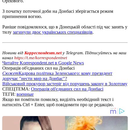
Оріхового.
З початку поточної доби на Донбасі зберігається режим
припинення вогню.
Раніше повідомлялося, що в Донецькій області під час занять у
тилу
загинули двоє українських спецназівців
.
Новини від
Корреспондент.net
у Telegram. Підписуйтесь на наш
канал
https://t.me/korrespondentnet
Читайте Korrespondent.net в Google News
Операція об'єднаних сил на Донбасі
Сюжет
Кадрова політика Зеленського: кому президент
доручає "нести мир на Донбас"?
Військовий прокурор застеріг від порушень закону в Золотому
СПЕЦТЕМА:
Операція об'єднаних сил на Донбасі
ТЕГИ:
военные
Якщо ви помітили помилку, виділіть необхідний текст і
натисніть Ctrl + Enter, щоб повідомити про це редакцію.