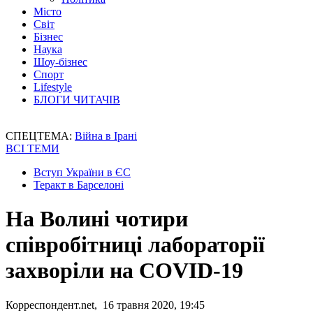
Місто
Світ
Бізнес
Наука
Шоу-бізнес
Спорт
Lifestyle
БЛОГИ ЧИТАЧІВ
СПЕЦТЕМА:
Війна в Ірані
ВСІ ТЕМИ
Вступ України в ЄС
Теракт в Барселоні
На Волині чотири
співробітниці лабораторії
захворіли на COVID-19
Корреспондент.net, 16 травня 2020, 19:45