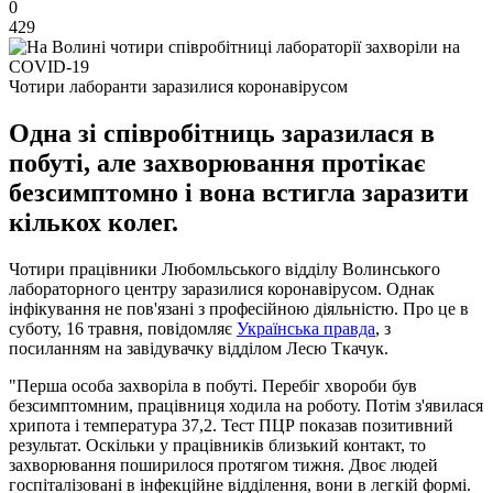
0
429
Чотири лаборанти заразилися коронавірусом
Одна зі співробітниць заразилася в
побуті, але захворювання протікає
безсимптомно і вона встигла заразити
кількох колег.
Чотири працівники Любомльського відділу Волинського
лабораторного центру заразилися коронавірусом. Однак
інфікування не пов'язані з професійною діяльністю. Про це в
суботу, 16 травня, повідомляє
Українська правда
, з
посиланням на завідувачку відділом Лесю Ткачук.
"Перша особа захворіла в побуті. Перебіг хвороби був
безсимптомним, працівниця ходила на роботу. Потім з'явилася
хрипота і температура 37,2. Тест ПЦР показав позитивний
результат. Оскільки у працівників близький контакт, то
захворювання поширилося протягом тижня. Двоє людей
госпіталізовані в інфекційне відділення, вони в легкій формі.