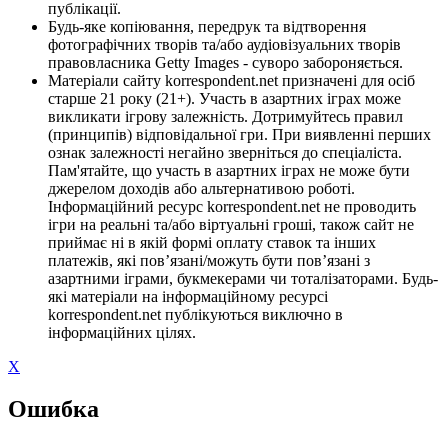
публікації.
Будь-яке копіювання, передрук та відтворення
фотографічних творів та/або аудіовізуальних творів
правовласника Getty Images - суворо забороняється.
Матеріали сайту korrespondent.net призначені для осіб
старше 21 року (21+). Участь в азартних іграх може
викликати ігрову залежність. Дотримуйтесь правил
(принципів) відповідальної гри. При виявленні перших
ознак залежності негайно зверніться до спеціаліста.
Пам'ятайте, що участь в азартних іграх не може бути
джерелом доходів або альтернативою роботі.
Інформаційний ресурс korrespondent.net не проводить
ігри на реальні та/або віртуальні гроші, також сайт не
приймає ні в якій формі оплату ставок та інших
платежів, які пов’язані/можуть бути пов’язані з
азартними іграми, букмекерами чи тоталізаторами. Будь-
які матеріали на інформаційному ресурсі
korrespondent.net публікуються виключно в
інформаційних цілях.
X
Ошибка