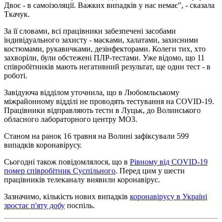
Двоє - в самоізоляції. Важких випадків у нас немає", - сказала
Ткачук.
За її словами, всі працівники забезпечені засобами
індивідуального захисту - масками, халатами, захисними
костюмами, рукавичками, дезінфекторами. Колеги тих, хто
захворіли, були обстежені ПЛР-тестами. Уже відомо, що 11
співробітників мають негативний результат, ще один тест - в
роботі.
Завідуюча відділом уточнила, що в Любомльському
міжрайонному відділі не проводять тестування на COVID-19.
Працівники відправляють тести в Луцьк, до Волинського
обласного лабораторного центру МОЗ.
Станом на ранок 16 травня на Волині зафіксували 599
випадків коронавірусу.
Сьогодні також повідомлялося, що в
Рівному від COVID-19
помер співробітник Суспільного
. Перед цим у шести
працівників телеканалу виявили коронавірус.
Зазначимо, кількість нових випадків
коронавірусу в Україні
зростає п'яту добу
поспіль.