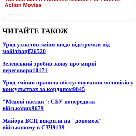
ЧИТАЙТЕ ТАКОЖ
Уряд ухвалив зміни щодо відстрочки від
мобілізації
26520
Зеленський зробив заяву про мирні
переговори
10171
Уряд змінив правила обслуговування чоловіків у
консульствах за кордоном
9845
"Медові пастки": СБУ попередила
військових
9679
Майора ВСП викрили на "допомозі"
військовому в СЗЧ
9139