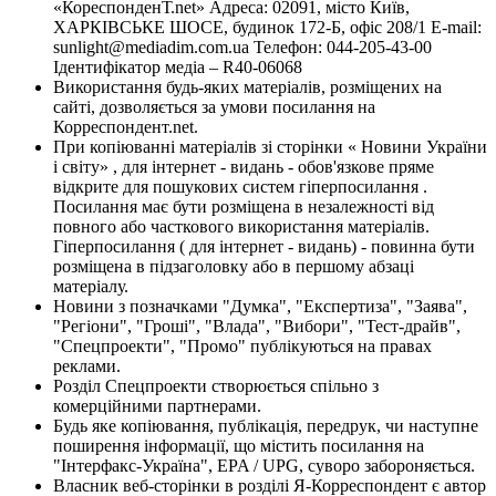
«КореспонденТ.net» Адреса: 02091, місто Київ,
ХАРКІВСЬКЕ ШОСЕ, будинок 172-Б, офіс 208/1 E-mail:
sunlight@mediadim.com.ua
Телефон: 044-205-43-00
Ідентифікатор медіа – R40-06068
Використання будь-яких матеріалів, розміщених на
сайті, дозволяється за умови посилання на
Корреспондент.net.
При копіюванні матеріалів зі сторінки « Новини України
і світу» , для інтернет - видань - обов'язкове пряме
відкрите для пошукових систем гіперпосилання .
Посилання має бути розміщена в незалежності від
повного або часткового використання матеріалів.
Гіперпосилання ( для інтернет - видань) - повинна бути
розміщена в підзаголовку або в першому абзаці
матеріалу.
Новини з позначками "Думка", "Експертиза", "Заява",
"Регіони", "Гроші", "Влада", "Вибори", "Тест-драйв",
"Спецпроекти", "Промо" публікуються на правах
реклами.
Розділ Спецпроекти створюється спільно з
комерційними партнерами.
Будь яке копіювання, публікація, передрук, чи наступне
поширення інформації, що містить посилання на
"Інтерфакс-Україна", EPA / UPG, суворо забороняється.
Власник веб-сторінки в розділі Я-Корреспондент є автор