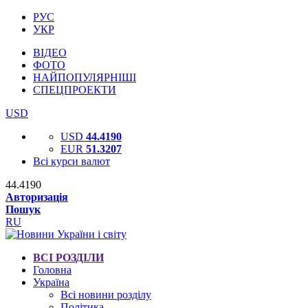
РУС
УКР
ВІДЕО
ФОТО
НАЙПОПУЛЯРНІШІ
СПЕЦПРОЕКТИ
USD
USD
44.4190
EUR
51.3207
Всі курси валют
44.4190
Авторизація
Пошук
RU
ВСІ РОЗДІЛИ
Головна
Україна
Всі новини розділу
Політика