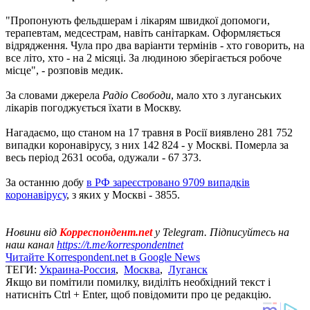
"Пропонують фельдшерам і лікарям швидкої допомоги,
терапевтам, медсестрам, навіть санітаркам. Оформляється
відрядження. Чула про два варіанти термінів - хто говорить, на
все літо, хто - на 2 місяці. За людиною зберігається робоче
місце", - розповів медик.
За словами джерела
Радіо Свободи
, мало хто з луганських
лікарів погоджується їхати в Москву.
Нагадаємо, що станом на 17 травня в Росії виявлено 281 752
випадки коронавірусу, з них 142 824 - у Москві. Померла за
весь період 2631 особа, одужали - 67 373.
За останню добу
в РФ зареєстровано 9709 випадків
коронавірусу
, з яких у Москві - 3855.
Новини від
Корреспондент.net
у Telegram. Підписуйтесь на
наш канал
https://t.me/korrespondentnet
Читайте Korrespondent.net в Google News
ТЕГИ:
Украина-Россия
,
Москва
,
Луганск
Якщо ви помітили помилку, виділіть необхідний текст і
натисніть Ctrl + Enter, щоб повідомити про це редакцію.