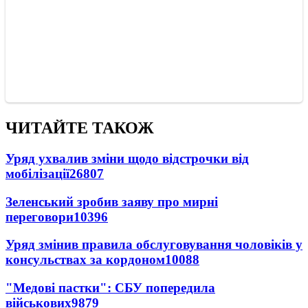
ЧИТАЙТЕ ТАКОЖ
Уряд ухвалив зміни щодо відстрочки від
мобілізації
26807
Зеленський зробив заяву про мирні
переговори
10396
Уряд змінив правила обслуговування чоловіків у
консульствах за кордоном
10088
"Медові пастки": СБУ попередила
військових
9879