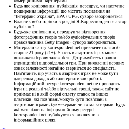
комерційними партнерами.
Будь яке копіювання, публікація, передрук, чи наступне
поширення інформації, що містить посилання на
"Інтерфакс-Україна", EPA / UPG, суворо забороняється.
Власник веб-сторінки в розділі Я-Корреспондент є автор
публікації.
Будь-яке копіювання, передрук та відтворення
фотографічних творів та/або аудіовізуальних творів
правовласника Getty Images - суворо забороняється.
Матеріали сайту korrespondent.net призначені для осіб
старше 21 року (21+). Участь в азартних іграх може
викликати ігрову залежність. Дотримуйтесь правил
(принципів) відповідальної гри. При виявленні перших
ознак залежності негайно зверніться до спеціаліста.
Пам'ятайте, що участь в азартних іграх не може бути
джерелом доходів або альтернативою роботі.
Інформаційний ресурс korrespondent.net не проводить
ігри на реальні та/або віртуальні гроші, також сайт не
приймає ні в якій формі оплату ставок та інших
платежів, які пов’язані/можуть бути пов’язані з
азартними іграми, букмекерами чи тоталізаторами. Будь-
які матеріали на інформаційному ресурсі
korrespondent.net публікуються виключно в
інформаційних цілях.