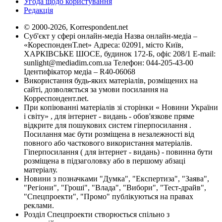
Угода щодо користування
Редакція
© 2000-2026, Korrespondent.net
Суб'єкт у сфері онлайн-медіа Назва онлайн-медіа –
«КореспонденТ.net» Адреса: 02091, місто Київ,
ХАРКІВСЬКЕ ШОСЕ, будинок 172-Б, офіс 208/1 E-mail:
sunlight@mediadim.com.ua
Телефон: 044-205-43-00
Ідентифікатор медіа – R40-06068
Використання будь-яких матеріалів, розміщених на
сайті, дозволяється за умови посилання на
Корреспондент.net.
При копіюванні матеріалів зі сторінки « Новини України
і світу» , для інтернет - видань - обов'язкове пряме
відкрите для пошукових систем гіперпосилання .
Посилання має бути розміщена в незалежності від
повного або часткового використання матеріалів.
Гіперпосилання ( для інтернет - видань) - повинна бути
розміщена в підзаголовку або в першому абзаці
матеріалу.
Новини з позначками "Думка", "Експертиза", "Заява",
"Регіони", "Гроші", "Влада", "Вибори", "Тест-драйв",
"Спецпроекти", "Промо" публікуються на правах
реклами.
Розділ Спецпроекти створюється спільно з