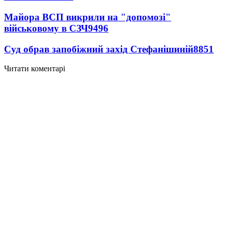
Майора ВСП викрили на "допомозі"
військовому в СЗЧ
9496
Суд обрав запобіжний захід Стефанішиній
8851
Читати коментарі