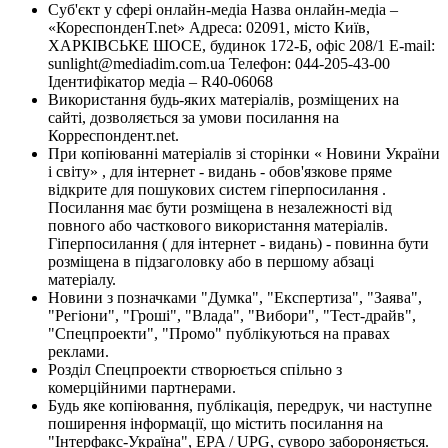
Суб'єкт у сфері онлайн-медіа Назва онлайн-медіа –
«КореспонденТ.net» Адреса: 02091, місто Київ,
ХАРКІВСЬКЕ ШОСЕ, будинок 172-Б, офіс 208/1 E-mail:
sunlight@mediadim.com.ua
Телефон: 044-205-43-00
Ідентифікатор медіа – R40-06068
Використання будь-яких матеріалів, розміщених на
сайті, дозволяється за умови посилання на
Корреспондент.net.
При копіюванні матеріалів зі сторінки « Новини України
і світу» , для інтернет - видань - обов'язкове пряме
відкрите для пошукових систем гіперпосилання .
Посилання має бути розміщена в незалежності від
повного або часткового використання матеріалів.
Гіперпосилання ( для інтернет - видань) - повинна бути
розміщена в підзаголовку або в першому абзаці
матеріалу.
Новини з позначками "Думка", "Експертиза", "Заява",
"Регіони", "Гроші", "Влада", "Вибори", "Тест-драйв",
"Спецпроекти", "Промо" публікуються на правах
реклами.
Розділ Спецпроекти створюється спільно з
комерційними партнерами.
Будь яке копіювання, публікація, передрук, чи наступне
поширення інформації, що містить посилання на
"Інтерфакс-Україна", EPA / UPG, суворо забороняється.