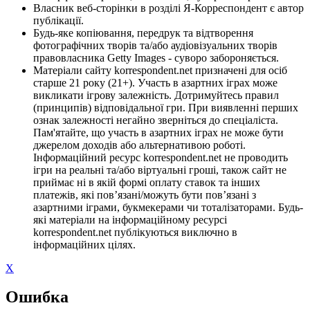
Власник веб-сторінки в розділі Я-Корреспондент є автор
публікації.
Будь-яке копіювання, передрук та відтворення
фотографічних творів та/або аудіовізуальних творів
правовласника Getty Images - суворо забороняється.
Матеріали сайту korrespondent.net призначені для осіб
старше 21 року (21+). Участь в азартних іграх може
викликати ігрову залежність. Дотримуйтесь правил
(принципів) відповідальної гри. При виявленні перших
ознак залежності негайно зверніться до спеціаліста.
Пам'ятайте, що участь в азартних іграх не може бути
джерелом доходів або альтернативою роботі.
Інформаційний ресурс korrespondent.net не проводить
ігри на реальні та/або віртуальні гроші, також сайт не
приймає ні в якій формі оплату ставок та інших
платежів, які пов’язані/можуть бути пов’язані з
азартними іграми, букмекерами чи тоталізаторами. Будь-
які матеріали на інформаційному ресурсі
korrespondent.net публікуються виключно в
інформаційних цілях.
X
Ошибка