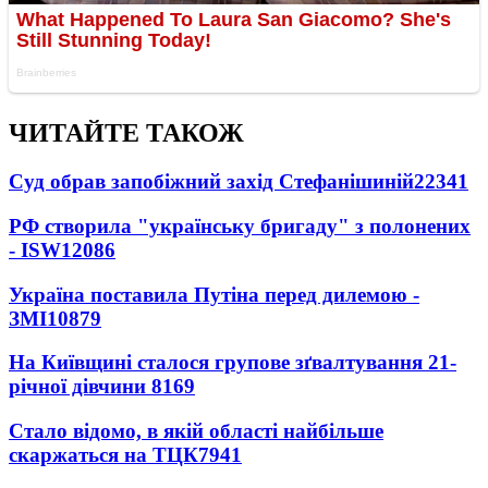
ЧИТАЙТЕ ТАКОЖ
Суд обрав запобіжний захід Стефанішиній
22341
РФ створила "українську бригаду" з полонених
- ISW
12086
Україна поставила Путіна перед дилемою -
ЗМІ
10879
На Київщині сталося групове зґвалтування 21-
річної дівчини
8169
Стало відомо, в якій області найбільше
скаржаться на ТЦК
7941