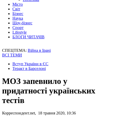
Місто
Світ
Бізнес
Наука
Шоу-бізнес
Спорт
Lifestyle
БЛОГИ ЧИТАЧІВ
СПЕЦТЕМА:
Війна в Ірані
ВСІ ТЕМИ
Вступ України в ЄС
Теракт в Барселоні
МОЗ запевнило у
придатності українських
тестів
Корреспондент.net, 18 травня 2020, 10:36