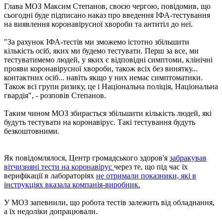
Глава МОЗ Максим Степанов, своєю чергою, повідомив, що
сьогодні буде підписано наказ про введення ІФА-тестування
на виявлення коронавірусної хвороби та антитіл до неї.
"За рахунок ІФА-тестів ми зможемо істотно збільшити
кількість осіб, яких ми будемо тестувати. Перш за все, ми
тестуватимемо людей, у ​​яких є відповідні симптоми, клінічні
прояви коронавірусної хвороби, також всіх без винятку...
контактних осіб... навіть якщо у них немає симптоматики.
Також всі групи ризику, це і Національна поліція, Національна
гвардія", - розповів Степанов.
Таким чином МОЗ збирається збільшити кількість людей, які
будуть тестувати на коронавірус. Такі тестування будуть
безкоштовними.
Як повідомлялося, Центр громадського здоров'я
забракував
вітчизняні тести на коронавірус
через те, що під час їх
верифікації в лабораторіях
не отримали показники, які в
інструкціях вказала компанія-виробник.
У МОЗ запевнили, що робота тестів залежить від обладнання,
а їх недоліки допрацювали.