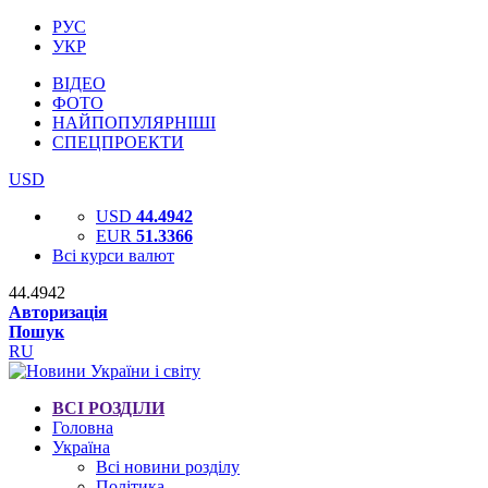
РУС
УКР
ВІДЕО
ФОТО
НАЙПОПУЛЯРНІШІ
СПЕЦПРОЕКТИ
USD
USD
44.4942
EUR
51.3366
Всі курси валют
44.4942
Авторизація
Пошук
RU
ВСІ РОЗДІЛИ
Головна
Україна
Всі новини розділу
Політика