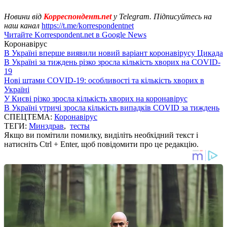
Новини від
Корреспондент.net
у Telegram. Підписуйтесь на
наш канал
https://t.me/korrespondentnet
Читайте Korrespondent.net в Google News
Коронавірус
В Україні вперше виявили новий варіант коронавірусу Цикада
В Україні за тиждень різко зросла кількість хворих на COVID-
19
Нові штами COVID-19: особливості та кількість хворих в
Україні
У Києві різко зросла кількість хворих на коронавірус
В Україні утричі зросла кількість випадків COVID за тиждень
СПЕЦТЕМА:
Коронавірус
ТЕГИ:
Минздрав
,
тесты
Якщо ви помітили помилку, виділіть необхідний текст і
натисніть Ctrl + Enter, щоб повідомити про це редакцію.