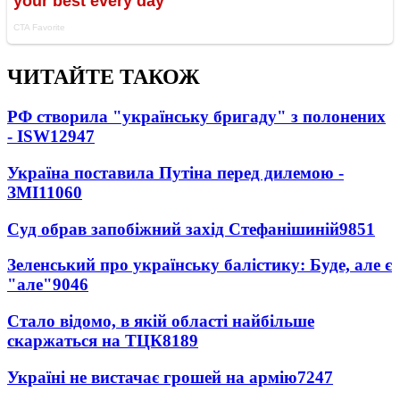
ЧИТАЙТЕ ТАКОЖ
РФ створила "українську бригаду" з полонених
- ISW
12947
Україна поставила Путіна перед дилемою -
ЗМІ
11060
Суд обрав запобіжний захід Стефанішиній
9851
Зеленський про українську балістику: Буде, але є
"але"
9046
Стало відомо, в якій області найбільше
скаржаться на ТЦК
8189
Україні не вистачає грошей на армію
7247