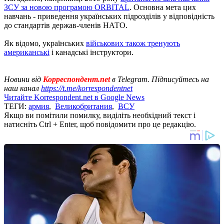
ЗСУ за новою програмою ORBITAL
. Основна мета цих
навчань - приведення українських підрозділів у відповідність
до стандартів держав-членів НАТО.
Як відомо, українських
військових також тренують
американські
і канадські інструктори.
Новини від
Корреспондент.net
в Telegram. Підписуйтесь на
наш канал
https://t.me/korrespondentnet
Читайте Korrespondent.net в Google News
ТЕГИ:
армия
,
Великобритания
,
ВСУ
Якщо ви помітили помилку, виділіть необхідний текст і
натисніть Ctrl + Enter, щоб повідомити про це редакцію.