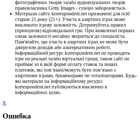
фотографічних творів та/або аудіовізуальних творів
правовласника Getty Images - суворо забороняється.
Матеріали сайту korrespondent.net призначені для осіб
старше 21 року (21+). Участь в азартних іграх може
викликати ігрову залежність. Дотримуйтесь правил
(принципів) відповідальної гри. При виявленні перших
ознак залежності негайно зверніться до спеціаліста.
Пам'ятайте, що участь в азартних іграх не може бути
джерелом доходів або альтернативою роботі.
Інформаційний ресурс korrespondent.net не проводить
ігри на реальні та/або віртуальні гроші, також сайт не
приймає ні в якій формі оплату ставок та інших
платежів, які пов’язані/можуть бути пов’язані з
азартними іграми, букмекерами чи тоталізаторами. Будь-
які матеріали на інформаційному ресурсі
korrespondent.net публікуються виключно в
інформаційних цілях.
X
Ошибка