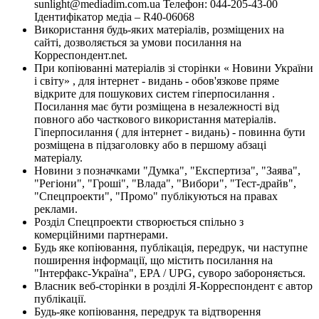
sunlight@mediadim.com.ua
Телефон: 044-205-43-00
Ідентифікатор медіа – R40-06068
Використання будь-яких матеріалів, розміщених на
сайті, дозволяється за умови посилання на
Корреспондент.net.
При копіюванні матеріалів зі сторінки « Новини України
і світу» , для інтернет - видань - обов'язкове пряме
відкрите для пошукових систем гіперпосилання .
Посилання має бути розміщена в незалежності від
повного або часткового використання матеріалів.
Гіперпосилання ( для інтернет - видань) - повинна бути
розміщена в підзаголовку або в першому абзаці
матеріалу.
Новини з позначками "Думка", "Експертиза", "Заява",
"Регіони", "Гроші", "Влада", "Вибори", "Тест-драйв",
"Спецпроекти", "Промо" публікуються на правах
реклами.
Розділ Спецпроекти створюється спільно з
комерційними партнерами.
Будь яке копіювання, публікація, передрук, чи наступне
поширення інформації, що містить посилання на
"Інтерфакс-Україна", EPA / UPG, суворо забороняється.
Власник веб-сторінки в розділі Я-Корреспондент є автор
публікації.
Будь-яке копіювання, передрук та відтворення