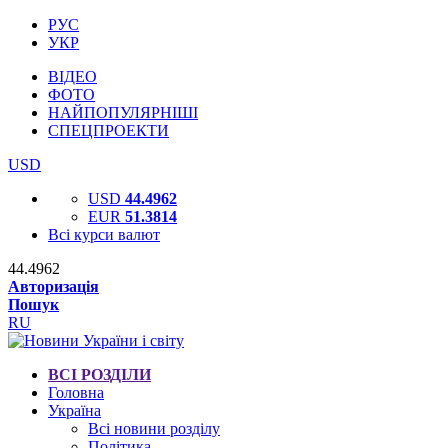
РУС
УКР
ВІДЕО
ФОТО
НАЙПОПУЛЯРНІШІ
СПЕЦПРОЕКТИ
USD
USD
44.4962
EUR
51.3814
Всі курси валют
44.4962
Авторизація
Пошук
RU
ВСІ РОЗДІЛИ
Головна
Україна
Всі новини розділу
Політика