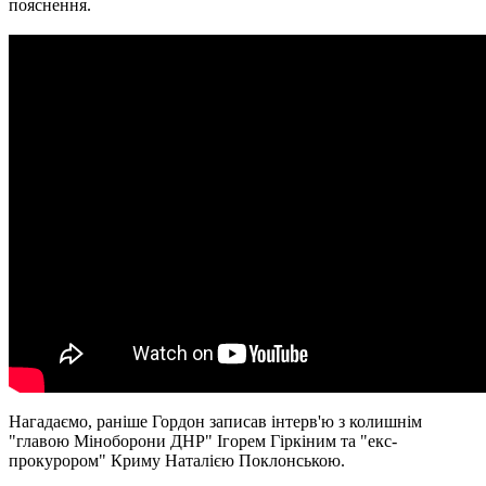
пояснення.
Нагадаємо, раніше Гордон записав інтерв'ю з колишнім
"главою Міноборони ДНР" Ігорем Гіркіним та "екс-
прокурором" Криму Наталією Поклонською.