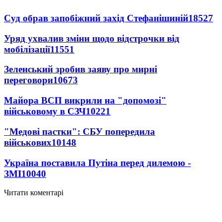
Суд обрав запобіжний захід Стефанішиній
18527
Уряд ухвалив зміни щодо відстрочки від
мобілізації
11551
Зеленський зробив заяву про мирні
переговори
10673
Майора ВСП викрили на "допомозі"
військовому в СЗЧ
10221
"Медові пастки": СБУ попередила
військових
10148
Україна поставила Путіна перед дилемою -
ЗМІ
10040
Читати коментарі