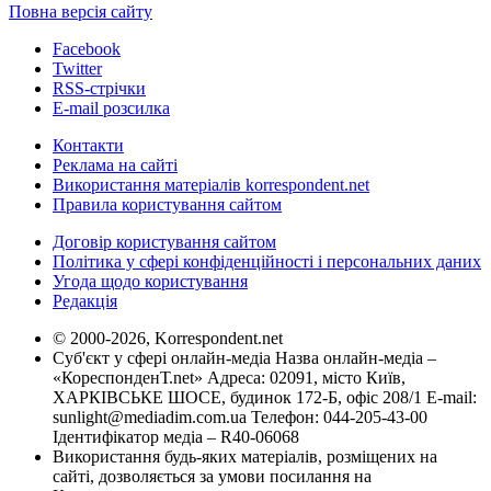
Повна версія сайту
Facebook
Twitter
RSS-стрічки
E-mail розсилка
Контакти
Реклама на сайті
Використання матеріалів korrespondent.net
Правила користування сайтом
Договір користування сайтом
Політика у сфері конфіденційності і персональних даних
Угода щодо користування
Редакція
© 2000-2026, Korrespondent.net
Суб'єкт у сфері онлайн-медіа Назва онлайн-медіа –
«КореспонденТ.net» Адреса: 02091, місто Київ,
ХАРКІВСЬКЕ ШОСЕ, будинок 172-Б, офіс 208/1 E-mail:
sunlight@mediadim.com.ua
Телефон: 044-205-43-00
Ідентифікатор медіа – R40-06068
Використання будь-яких матеріалів, розміщених на
сайті, дозволяється за умови посилання на