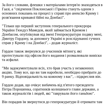
За його словами, флешки з матеріалами інтерв'ю знаходяться в
Гаазі, а "свідчення Поклонської і Гіркіна стануть одним з
основних показань на процесі у справі про анексію Криму і
розв'язання кривавої бійні на Донбасі".
"Тільки що перший заступник генерального прокурора
України Гюндуз Мамедов, який займається Кримом і
Донбасом, опублікував від імені Генпрокуратури подяку мені,
Дмитру Гордону, за допомогу Україні в розслідуванні гучних
справ у Криму і на Донбасі", - додав журналіст.
Гордон також звернувся до учасників мітингу, які
протестували під офісом його видання і розмалювали вивіски
та асфальт.
"Ми задокументували всіх, хто брав участь у незаконних
акціях. Тому все, що ви там наробили, необхідно прибрати до
9 ранку. Відповідальність на кожному з вас", - підкреслив він.
Гордон додав, що очікує вибачень від п'ятого президента
Петра Порошенка, соратників колишнього глави держави, а
також журналістів і людей, які "таврували його ганьбою".
Він порадив їм звернутися до генпрокуратури й отримати там