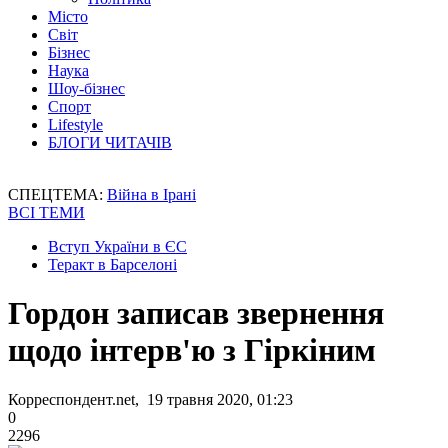
Місто
Світ
Бізнес
Наука
Шоу-бізнес
Спорт
Lifestyle
БЛОГИ ЧИТАЧІВ
СПЕЦТЕМА:
Війна в Ірані
ВСІ ТЕМИ
Вступ України в ЄС
Теракт в Барселоні
Гордон записав звернення
щодо інтерв'ю з Гіркіним
Корреспондент.net, 19 травня 2020, 01:23
0
2296