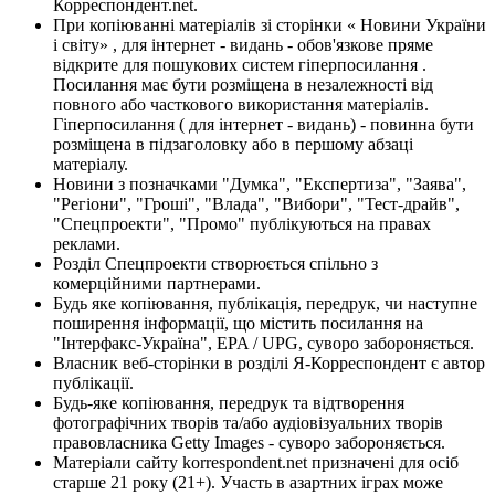
Корреспондент.net.
При копіюванні матеріалів зі сторінки « Новини України
і світу» , для інтернет - видань - обов'язкове пряме
відкрите для пошукових систем гіперпосилання .
Посилання має бути розміщена в незалежності від
повного або часткового використання матеріалів.
Гіперпосилання ( для інтернет - видань) - повинна бути
розміщена в підзаголовку або в першому абзаці
матеріалу.
Новини з позначками "Думка", "Експертиза", "Заява",
"Регіони", "Гроші", "Влада", "Вибори", "Тест-драйв",
"Спецпроекти", "Промо" публікуються на правах
реклами.
Розділ Спецпроекти створюється спільно з
комерційними партнерами.
Будь яке копіювання, публікація, передрук, чи наступне
поширення інформації, що містить посилання на
"Інтерфакс-Україна", EPA / UPG, суворо забороняється.
Власник веб-сторінки в розділі Я-Корреспондент є автор
публікації.
Будь-яке копіювання, передрук та відтворення
фотографічних творів та/або аудіовізуальних творів
правовласника Getty Images - суворо забороняється.
Матеріали сайту korrespondent.net призначені для осіб
старше 21 року (21+). Участь в азартних іграх може