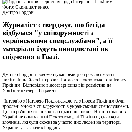
Фото: Скриншот видео
Дмитро Гордон
Журналіст стверджує, що бесіда
відбулася "у співдружності з
українськими спецслужбами", а її
матеріали будуть використані як
свідчення в Гаазі.
Дмитро Гордон прокоментував реакцію громадськості і
політиків на його інтерв'ю з Наталею Поклонською та Ігорем
Гіркіним. Відповідне відеозвернення він розмістив на
УouTube ввечері 18 травня.
"Інтерв'ю з Наталею Поклонською та з Ігорем Гіркіним були
зроблені мною в співдружності з українськими спецслужбами.
Ці інтерв'ю ніхто і ніколи до цього не робив. Ніхто і ніколи в
Україні не опитував ні Поклонську, ні Гіркіна щодо зради і
злочинів, які були скоєні за участю цих людей на території
України", - зазначив Гордон.