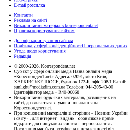
E-mail розсилка
Контакти
Реклама на сайті
Використання матеріалів korrespondent.net
Правила користування сайтом
Договір користування сайтом
Політика у сфері конфіденційності і персональних даних
Угода щодо користування
Редакція
© 2000-2026, Korrespondent.net
Суб'єкт у сфері онлайн-медіа Назва онлайн-медіа –
«КореспонденТ.net» Адреса: 02091, місто Київ,
ХАРКІВСЬКЕ ШОСЕ, будинок 172-Б, офіс 208/1 E-mail:
sunlight@mediadim.com.ua
Телефон: 044-205-43-00
Ідентифікатор медіа – R40-06068
Використання будь-яких матеріалів, розміщених на
сайті, дозволяється за умови посилання на
Корреспондент.net.
При копіюванні матеріалів зі сторінки « Новини України
і світу» , для інтернет - видань - обов'язкове пряме
відкрите для пошукових систем гіперпосилання .
Посилання має бути розміщена в незалежності від