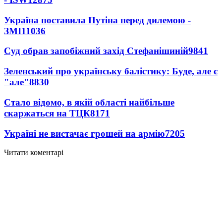
Україна поставила Путіна перед дилемою -
ЗМІ
11036
Суд обрав запобіжний захід Стефанішиній
9841
Зеленський про українську балістику: Буде, але є
"але"
8830
Стало відомо, в якій області найбільше
скаржаться на ТЦК
8171
Україні не вистачає грошей на армію
7205
Читати коментарі