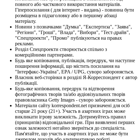
повного або часткового використання матеріалів.
Гіперпосилання ( для інтернет - видань) - повинна бути
розміщена в підзаголовку або в першому абзаці
матеріалу.
Новини з позначками "Думка", "Експертиза", "Заява",
"Регіони", "Гроші", "Влада", "Вибори", "Тест-драйв",
"Спецпроекти", "Промо" публікуються на правах
реклами.
Розділ Спецпроекти створюється спільно з
комерційними партнерами.
Будь яке копіювання, публікація, передрук, чи наступне
поширення інформації, що містить посилання на
"Інтерфакс-Україна", EPA / UPG, суворо забороняється.
Власник веб-сторінки в розділі Я-Корреспондент є автор
публікації.
Будь-яке копіювання, передрук та відтворення
фотографічних творів та/або аудіовізуальних творів
правовласника Getty Images - суворо забороняється.
Матеріали сайту korrespondent.net призначені для осіб
старше 21 року (21+). Участь в азартних іграх може
викликати ігрову залежність. Дотримуйтесь правил
(принципів) відповідальної гри. При виявленні перших
ознак залежності негайно зверніться до спеціаліста.
Пам'ятайте, що участь в азартних іграх не може бути
джерелом доходів або альтернативою роботі.