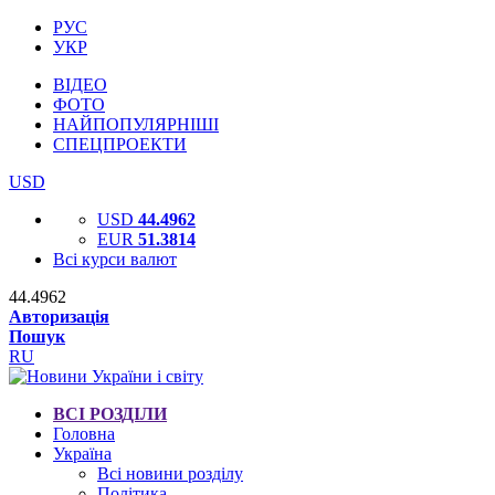
РУС
УКР
ВІДЕО
ФОТО
НАЙПОПУЛЯРНІШІ
СПЕЦПРОЕКТИ
USD
USD
44.4962
EUR
51.3814
Всі курси валют
44.4962
Авторизація
Пошук
RU
ВСІ РОЗДІЛИ
Головна
Україна
Всі новини розділу
Політика