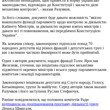
абсолютно необхідний, щоб привести в норму українське
законодавство, відповідно до Конституції і закласти дієві
механізми контролю", - вказав Разумков.
За його словами, документ буде давати можливість "якісно
виконувати функції парламенту щодо контролю за діяльністю
Кабінету Міністрів, за діяльністю окремо взятих міністрів і
давати всі ті повноваження, які передбачені Конституцією
України".
Як зазначив спікер, законопроект підписали понад 70
народних депутатів від різних фракцій і депутатських груп і
він з великою часткою ймовірності може бути прийнятий.
Один з авторів документа, нардеп фракції Голос Ярослав
Железняк, уточнив, що ініціатива підсилює механізми
підзвітності окремих міністрів і всього уряду парламентським
комітетам і коаліції парламентаріїв.
Законопроект ініціювали депутати від Слуги народу, Голосу,
Батьківщини, групи За майбутнє. Серед авторів також вказані
Разумков і його заступник Руслан Стефанчук.
Раніше повідомлялося, що половина комітетів Ради
відправила на доопрацювання програму діяльності уряду
Дениса Шмигаля.