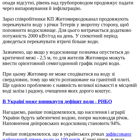
опади відсутні, рівень над трубопроводом продовжує падати
через випаровування й інфільтрацію.
Зараз співробітники КП Житомирводоканал продовжують
перекачувати воду з річки Тетерів у зворотну сторону, щоб
поповнити водосховище. Для цього витрачається додатково
потужність 2000 кВт/год на день. У спекотний період
доведеться перекачувати втричі більше води.
Зазначено, що якщо у водосховище позначка опуститься до
критичної межі - 2,5 м, то для жителів Житомира можуть
ввести орієнтовний семигодинний графік подачі води.
При цьому Житомир не може сподіватися на воду зі
свердловин, тому що місто розташоване на гранітній плиті.
Ще однією проблемою є наявність великої кількості в місцевій
воді заліза і радону, очищення яких дорого коштує.
В Україні може виникнути дефіцит води - РНБО
Нагадаємо, раніше повідомлялося, що населення і аграрії
України будуть забезпечені водою, попри маловоддя річок.
Наповнення дніпровських водосховищ становить 94%.
Раніше повідомлялося, що в українських річках
зафіксовано
найнижчий рівень води за 100 років
. Єдині річки, в яких