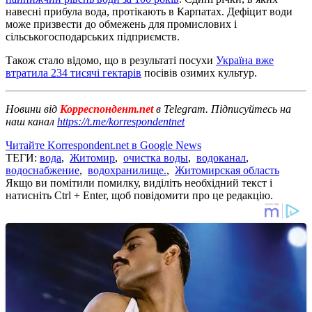
навесні прибула вода, протікають в Карпатах. Дефіцит води
може призвести до обмежень для промислових і
сільськогосподарських підприємств.
Також стало відомо, що в результаті посухи
Україна вже
втратила 234 тисячі гектарів
посівів озимих культур.
Новини від
Корреспондент.net
в Telegram. Підписуйтесь на
наш канал
https://t.me/korrespondentnet
Читайте Korrespondent.net в Google News
ТЕГИ:
вода
,
Житомир
,
очистка воды
,
водоканал
,
водоснабжение
,
водохранилище.
,
Житомирская область
Якщо ви помітили помилку, виділіть необхідний текст і
натисніть Ctrl + Enter, щоб повідомити про це редакцію.