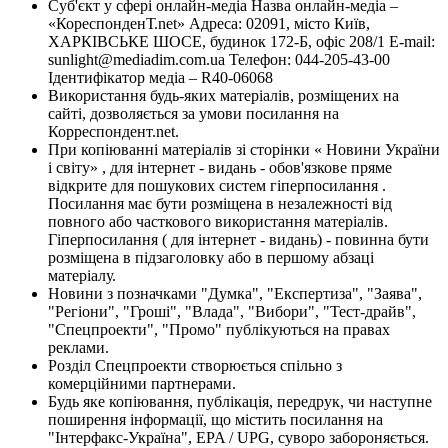
Суб'єкт у сфері онлайн-медіа Назва онлайн-медіа –
«КореспонденТ.net» Адреса: 02091, місто Київ,
ХАРКІВСЬКЕ ШОСЕ, будинок 172-Б, офіс 208/1 E-mail:
sunlight@mediadim.com.ua
Телефон: 044-205-43-00
Ідентифікатор медіа – R40-06068
Використання будь-яких матеріалів, розміщених на
сайті, дозволяється за умови посилання на
Корреспондент.net.
При копіюванні матеріалів зі сторінки « Новини України
і світу» , для інтернет - видань - обов'язкове пряме
відкрите для пошукових систем гіперпосилання .
Посилання має бути розміщена в незалежності від
повного або часткового використання матеріалів.
Гіперпосилання ( для інтернет - видань) - повинна бути
розміщена в підзаголовку або в першому абзаці
матеріалу.
Новини з позначками "Думка", "Експертиза", "Заява",
"Регіони", "Гроші", "Влада", "Вибори", "Тест-драйв",
"Спецпроекти", "Промо" публікуються на правах
реклами.
Розділ Спецпроекти створюється спільно з
комерційними партнерами.
Будь яке копіювання, публікація, передрук, чи наступне
поширення інформації, що містить посилання на
"Інтерфакс-Україна", EPA / UPG, суворо забороняється.