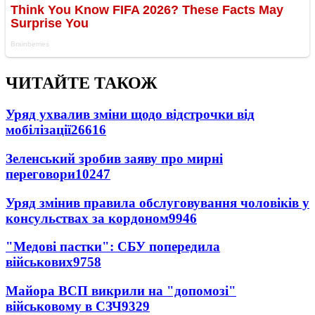
ЧИТАЙТЕ ТАКОЖ
Уряд ухвалив зміни щодо відстрочки від
мобілізації
26616
Зеленський зробив заяву про мирні
переговори
10247
Уряд змінив правила обслуговування чоловіків у
консульствах за кордоном
9946
"Медові пастки": СБУ попередила
військових
9758
Майора ВСП викрили на "допомозі"
військовому в СЗЧ
9329