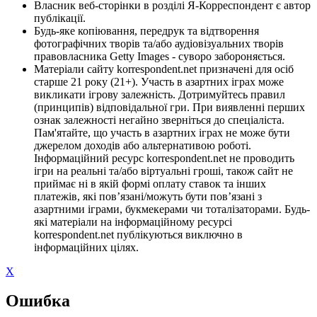
Власник веб-сторінки в розділі Я-Корреспондент є автор
публікації.
Будь-яке копіювання, передрук та відтворення
фотографічних творів та/або аудіовізуальних творів
правовласника Getty Images - суворо забороняється.
Матеріали сайту korrespondent.net призначені для осіб
старше 21 року (21+). Участь в азартних іграх може
викликати ігрову залежність. Дотримуйтесь правил
(принципів) відповідальної гри. При виявленні перших
ознак залежності негайно зверніться до спеціаліста.
Пам'ятайте, що участь в азартних іграх не може бути
джерелом доходів або альтернативою роботі.
Інформаційний ресурс korrespondent.net не проводить
ігри на реальні та/або віртуальні гроші, також сайт не
приймає ні в якій формі оплату ставок та інших
платежів, які пов’язані/можуть бути пов’язані з
азартними іграми, букмекерами чи тоталізаторами. Будь-
які матеріали на інформаційному ресурсі
korrespondent.net публікуються виключно в
інформаційних цілях.
X
Ошибка