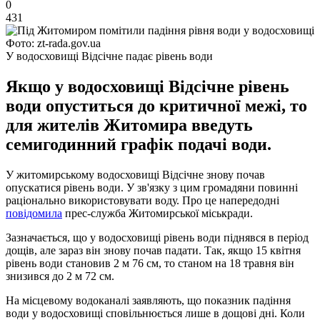
0
431
Фото: zt-rada.gov.ua
У водосховищі Відсічне падає рівень води
Якщо у водосховищі Відсічне рівень
води опуститься до критичної межі, то
для жителів Житомира введуть
семигодинний графік подачі води.
У житомирському водосховищі Відсічне знову почав
опускатися рівень води. У зв'язку з цим громадяни повинні
раціонально використовувати воду. Про це напередодні
повідомила
прес-служба Житомирської міськради.
Зазначається, що у водосховищі рівень води піднявся в період
дощів, але зараз він знову почав падати. Так, якщо 15 квітня
рівень води становив 2 м 76 см, то станом на 18 травня він
знизився до 2 м 72 см.
На місцевому водоканалі заявляють, що показник падіння
води у водосховищі сповільнюється лише в дощові дні. Коли