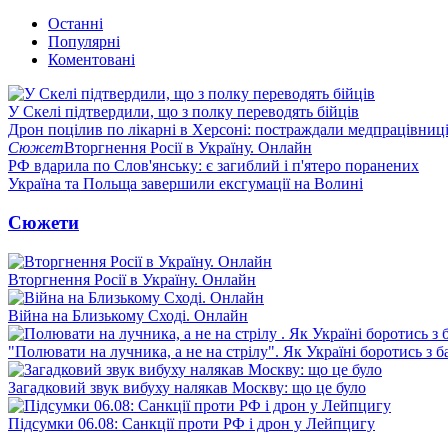
Останні
Популярні
Коментовані
У Скелі підтвердили, що з полку переводять бійців
Дрон поцілив по лікарні в Херсоні: постраждали медпрацівниц
Сюжет
Вторгнення Росії в Україну. Онлайн
РФ вдарила по Слов'янську: є загиблий і п'ятеро поранених
Україна та Польща завершили ексгумації на Волині
Сюжети
Вторгнення Росії в Україну. Онлайн
Війна на Близькому Сході. Онлайн
"Полювати на лучника, а не на стрілу". Як Україні боротись з 
Загадковий звук вибуху налякав Москву: що це було
Підсумки 06.08: Санкції проти РФ і дрон у Лейпцигу