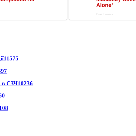
ії
11575
697
 в СЗЧ
10236
60
108