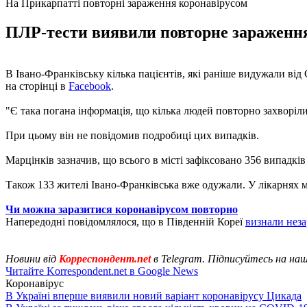
На Прикарпатті повторні зараження коронавірусом
ПЛР-тести виявили повторне зараження 
В Івано-Франківську кілька пацієнтів, які раніше видужали ві
на сторінці в
Facebook
.
"Є така погана інформація, що кілька людей повторно захворіли
При цьому він не повідомив подробиці цих випадків.
Марцінків зазначив, що всього в місті зафіксовано 356 випадків
Також 133 жителі Івано-Франківська вже одужали. У лікарнях мі
Чи можна заразитися коронавірусом повторно
Напередодні повідомлялося, що в Південній Кореї
визнали нез
Новини від
Корреспондент.net
в Telegram. Підписуйтесь на на
Читайте Korrespondent.net в Google News
Коронавірус
В Україні вперше виявили новий варіант коронавірусу Цикада