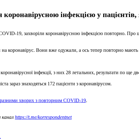
коронавірусною інфекцією у пацієнтів, 
д COVID-19, захворіли коронавірусною інфекцією повторно. Про це
 на коронавірус. Вони вже одужали, а ось тепер повторно мають 
 коронавірусної інфекції, з них 28 летальних, результати по ще д
ста зараз знаходяться 172 пацієнти з коронавірусом.
аразними хворих з повторним COVID-19
.
ш канал
https://t.me/korrespondentnet