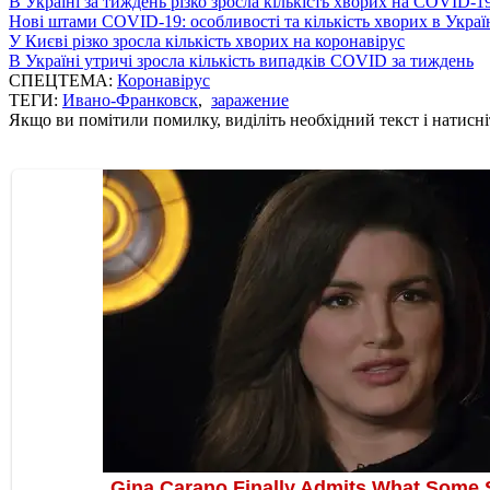
В Україні за тиждень різко зросла кількість хворих на COVID-1
Нові штами COVID-19: особливості та кількість хворих в Украї
У Києві різко зросла кількість хворих на коронавірус
В Україні утричі зросла кількість випадків COVID за тиждень
СПЕЦТЕМА:
Коронавірус
ТЕГИ:
Ивано-Франковск
,
заражение
Якщо ви помітили помилку, виділіть необхідний текст і натисніт