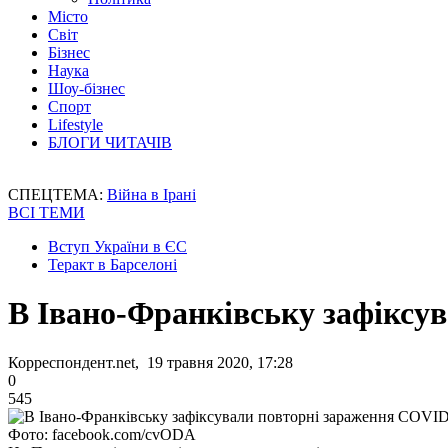
Місто
Світ
Бізнес
Наука
Шоу-бізнес
Спорт
Lifestyle
БЛОГИ ЧИТАЧІВ
СПЕЦТЕМА:
Війна в Ірані
ВСІ ТЕМИ
Вступ України в ЄС
Теракт в Барселоні
В Івано-Франківську зафіксу
Корреспондент.net, 19 травня 2020, 17:28
0
545
Фото: facebook.com/cvODA