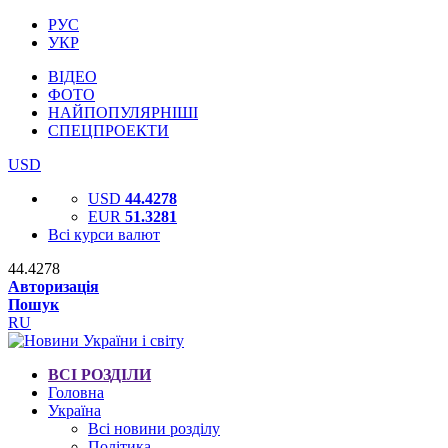
РУС
УКР
ВІДЕО
ФОТО
НАЙПОПУЛЯРНІШІ
СПЕЦПРОЕКТИ
USD
USD
44.4278
EUR
51.3281
Всі курси валют
44.4278
Авторизація
Пошук
RU
ВСІ РОЗДІЛИ
Головна
Україна
Всі новини розділу
Політика