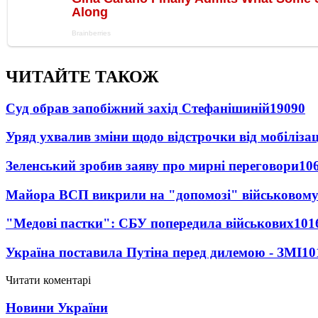
ЧИТАЙТЕ ТАКОЖ
Суд обрав запобіжний захід Стефанішиній
19090
Уряд ухвалив зміни щодо відстрочки від мобілізац
Зеленський зробив заяву про мирні переговори
10
Майора ВСП викрили на "допомозі" військовому
"Медові пастки": СБУ попередила військових
101
Україна поставила Путіна перед дилемою - ЗМІ
10
Читати коментарі
Новини України