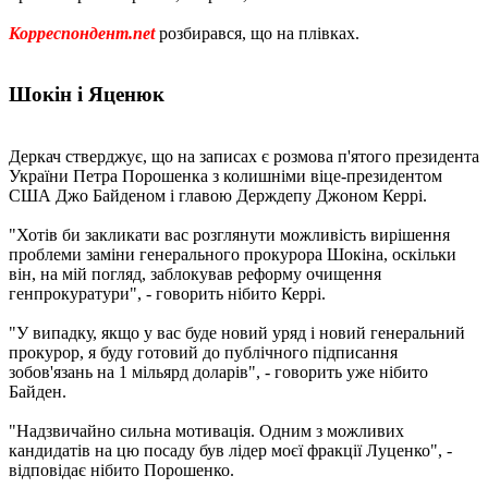
Корреспондент.net
розбирався, що на плівках.
Шокін і Яценюк
Деркач стверджує, що на записах є розмова п'ятого президента
України Петра Порошенка з колишніми віце-президентом
США Джо Байденом і главою Держдепу Джоном Керрі.
"Хотів би закликати вас розглянути можливість вирішення
проблеми заміни генерального прокурора Шокіна, оскільки
він, на мій погляд, заблокував реформу очищення
генпрокуратури", - говорить нібито Керрі.
"У випадку, якщо у вас буде новий уряд і новий генеральний
прокурор, я буду готовий до публічного підписання
зобов'язань на 1 мільярд доларів", - говорить уже нібито
Байден.
"Надзвичайно сильна мотивація. Одним з можливих
кандидатів на цю посаду був лідер моєї фракції Луценко", -
відповідає нібито Порошенко.