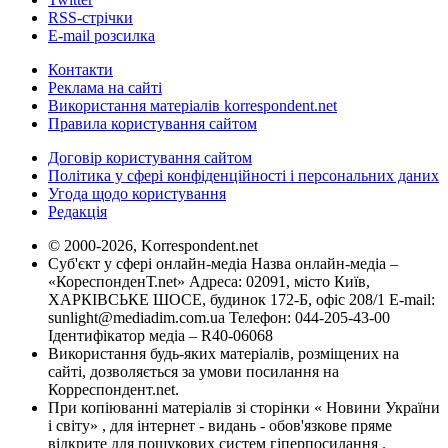
RSS-стрічки
E-mail розсилка
Контакти
Реклама на сайті
Використання матеріалів korrespondent.net
Правила користування сайтом
Договір користування сайтом
Політика у сфері конфіденційності і персональних даних
Угода щодо користування
Редакція
© 2000-2026, Korrespondent.net
Суб'єкт у сфері онлайн-медіа Назва онлайн-медіа –
«КореспонденТ.net» Адреса: 02091, місто Київ,
ХАРКІВСЬКЕ ШОСЕ, будинок 172-Б, офіс 208/1 E-mail:
sunlight@mediadim.com.ua
Телефон: 044-205-43-00
Ідентифікатор медіа – R40-06068
Використання будь-яких матеріалів, розміщених на
сайті, дозволяється за умови посилання на
Корреспондент.net.
При копіюванні матеріалів зі сторінки « Новини України
і світу» , для інтернет - видань - обов'язкове пряме
відкрите для пошукових систем гіперпосилання .