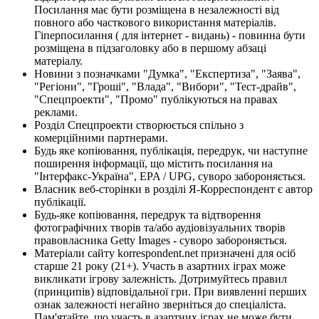
Посилання має бути розміщена в незалежності від
повного або часткового використання матеріалів.
Гіперпосилання ( для інтернет - видань) - повинна бути
розміщена в підзаголовку або в першому абзаці
матеріалу.
Новини з позначками "Думка", "Експертиза", "Заява",
"Регіони", "Гроші", "Влада", "Вибори", "Тест-драйв",
"Спецпроекти", "Промо" публікуються на правах
реклами.
Розділ Спецпроекти створюється спільно з
комерційними партнерами.
Будь яке копіювання, публікація, передрук, чи наступне
поширення інформації, що містить посилання на
"Інтерфакс-Україна", EPA / UPG, суворо забороняється.
Власник веб-сторінки в розділі Я-Корреспондент є автор
публікації.
Будь-яке копіювання, передрук та відтворення
фотографічних творів та/або аудіовізуальних творів
правовласника Getty Images - суворо забороняється.
Матеріали сайту korrespondent.net призначені для осіб
старше 21 року (21+). Участь в азартних іграх може
викликати ігрову залежність. Дотримуйтесь правил
(принципів) відповідальної гри. При виявленні перших
ознак залежності негайно зверніться до спеціаліста.
Пам'ятайте, що участь в азартних іграх не може бути