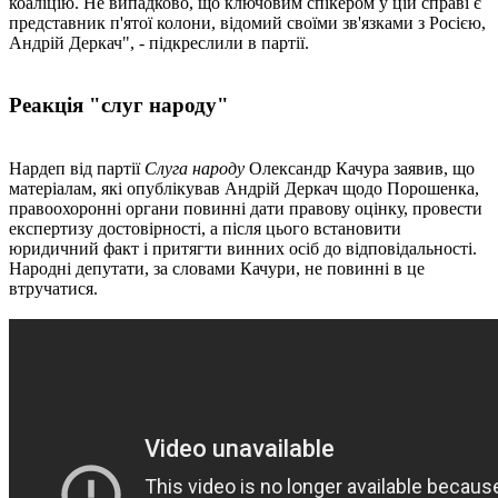
коаліцію. Не випадково, що ключовим спікером у цій справі є
представник п'ятої колони, відомий своїми зв'язками з Росією,
Андрій Деркач", - підкреслили в партії.
Реакція "слуг народу"
Нардеп від партії
Слуга народу
Олександр Качура заявив, що
матеріалам, які опублікував Андрій Деркач щодо Порошенка,
правоохоронні органи повинні дати правову оцінку, провести
експертизу достовірності, а після цього встановити
юридичний факт і притягти винних осіб до відповідальності.
Народні депутати, за словами Качури, не повинні в це
втручатися.