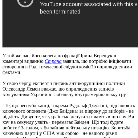
У той же час, його колега по фракції Ірина Верещук в
коментарі виданню
Страна
заявила, що потрібно ініціювати
створення в Раді тимчасової слідчої комісії з оприлюдненими
фактами.
У свою чергу, експерт з питань антикорупційної політики
Олександр Лемен вважає, що оприлюднення записів
втягуванням України в глобальну внутріамериканську гру.
"Те, що республіканці, зокрема Рудольф Джуліані, підпалюють
ключового опонента (Джо Байдена) за півроку до виборів - не
рідкість. Дивує те, як українські депутати влазять в цю гру. Ви
хоч на секунду уявіть - перемагає Байден. Що тоді будете
робити? Загалом, я би зайняв нейтральну позицію. Боротьба
ключових партій у США між собою - не нашого рівня