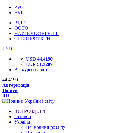
РУС
УКР
ВІДЕО
ФОТО
НАЙПОПУЛЯРНІШІ
СПЕЦПРОЕКТИ
USD
USD
44.4190
EUR
51.3207
Всі курси валют
44.4190
Авторизація
Пошук
RU
ВСІ РОЗДІЛИ
Головна
Україна
Всі новини розділу
Політика