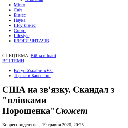
Місто
Світ
Бізнес
Наука
Шоу-бізнес
Спорт
Lifestyle
БЛОГИ ЧИТАЧІВ
СПЕЦТЕМА:
Війна в Ірані
ВСІ ТЕМИ
Вступ України в ЄС
Теракт в Барселоні
США на зв'язку. Скандал з
"плівками
Порошенка"
Сюжет
Корреспондент.net, 19 травня 2020, 20:25