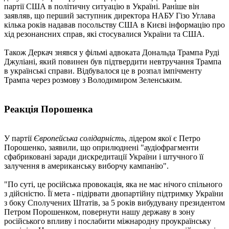
партії США в політичну ситуацію в Україні. Раніше він
заявляв, що перший заступник директора НАБУ Гізо Углава
кілька років надавав посольству США в Києві інформацію про
хід резонансних справ, які стосувалися України та США.
Також Деркач знявся у фільмі адвоката Дональда Трампа Руді
Джуліані, який повинен був підтвердити невтручання Трампа
в українські справи. Відбувалося це в розпал імпічменту
Трампа через розмову з Володимиром Зеленським.
Реакція Порошенка
У партії
Європейська солідарність
, лідером якої є Петро
Порошенко, заявили, що оприлюднені "аудіофрагменти
сфабриковані заради дискредитації України і штучного її
залучення в американську виборчу кампанію".
"По суті, це російська провокація, яка не має нічого спільного
з дійсністю. Її мета - підірвати двопартійну підтримку України
з боку Сполучених Штатів, за 5 років вибудувану президентом
Петром Порошенком, повернути нашу державу в зону
російського впливу і послабити міжнародну проукраїнську