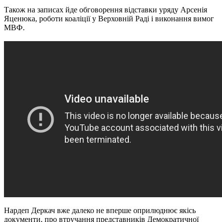
Також на записах йде обговорення відставки уряду Арсенія
Яценюка, роботи коаліції у Верховній Раді і виконання вимог
МВФ.
Нардеп Деркач вже далеко не вперше оприлюднює якісь
документи, про втручання представників Демократичної