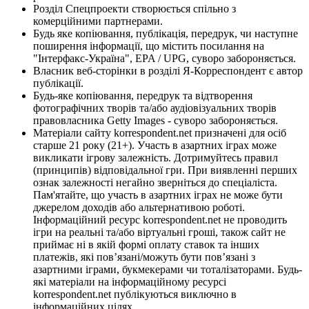
Розділ Спецпроекти створюється спільно з
комерційними партнерами.
Будь яке копіювання, публікація, передрук, чи наступне
поширення інформації, що містить посилання на
"Інтерфакс-Україна", EPA / UPG, суворо забороняється.
Власник веб-сторінки в розділі Я-Корреспондент є автор
публікації.
Будь-яке копіювання, передрук та відтворення
фотографічних творів та/або аудіовізуальних творів
правовласника Getty Images - суворо забороняється.
Матеріали сайту korrespondent.net призначені для осіб
старше 21 року (21+). Участь в азартних іграх може
викликати ігрову залежність. Дотримуйтесь правил
(принципів) відповідальної гри. При виявленні перших
ознак залежності негайно зверніться до спеціаліста.
Пам'ятайте, що участь в азартних іграх не може бути
джерелом доходів або альтернативою роботі.
Інформаційний ресурс korrespondent.net не проводить
ігри на реальні та/або віртуальні гроші, також сайт не
приймає ні в якій формі оплату ставок та інших
платежів, які пов’язані/можуть бути пов’язані з
азартними іграми, букмекерами чи тоталізаторами. Будь-
які матеріали на інформаційному ресурсі
korrespondent.net публікуються виключно в
інформаційних цілях.