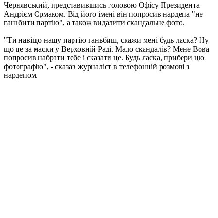
Чернявський, представившись головою Офісу Президента
Андрієм Єрмаком. Від його імені він попросив нардепа "не
ганьбити партію", а також видалити скандальне фото.
"Ти навіщо нашу партію ганьбиш, скажи мені будь ласка? Ну
що це за маски у Верховній Раді. Мало скандалів? Мене Вова
попросив набрати тебе і сказати це. Будь ласка, прибери цю
фотографію", - сказав журналіст в телефонній розмові з
нардепом.