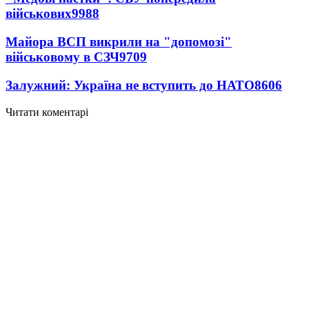
військових
9988
Майора ВСП викрили на "допомозі"
військовому в СЗЧ
9709
Залужний: Україна не вступить до НАТО
8606
Читати коментарі