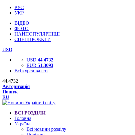
РУС
УКР
ВІДЕО
ФОТО
НАЙПОПУЛЯРНІШІ
СПЕЦПРОЕКТИ
USD
USD
44.4732
EUR
51.3093
Всі курси валют
44.4732
Авторизація
Пошук
RU
ВСІ РОЗДІЛИ
Головна
Україна
Всі новини розділу
Політика