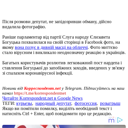
Після розмови депутат, не запідозривши обману, дійсно
видалила фотографію.
Раніше парламентар від партії Слуга народу Єлизавета
Богуцька похвалилася на своїй сторінці в Facebook фото, на
якому
вона позує в дивній масці на обличчі
. Фото миттєво
стало вірусним і викликало неоднозначну реакцію в українців.
Багатьох користувачів розлютив легковажний пост нардепа і
ставлення Богуцької до запобіжних заходів, введених у зв'язку
зі спалахом коронавірусної інфекції.
Новини від
Корреспондент.net
у Telegram. Підписуйтесь на наш
канал
https://t.me/korrespondentnet
Читайте Korrespondent.net в Google News
ТЕГИ:
курьезы
,
народный депутат
,
фотосессия
,
розыгрыш
Якщо ви помітили помилку, виділіть необхідний текст і
натисніть Ctrl + Enter, щоб повідомити про це редакцію.