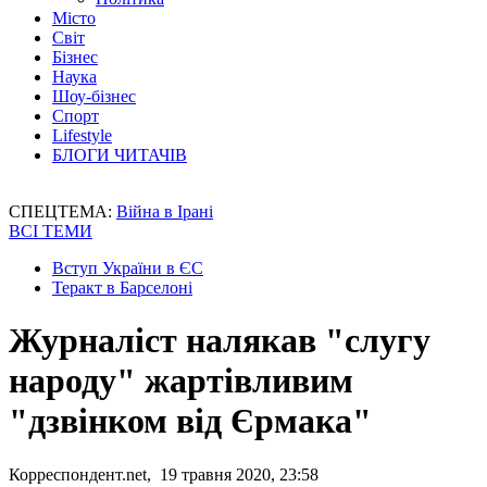
Місто
Світ
Бізнес
Наука
Шоу-бізнес
Спорт
Lifestyle
БЛОГИ ЧИТАЧІВ
СПЕЦТЕМА:
Війна в Ірані
ВСІ ТЕМИ
Вступ України в ЄС
Теракт в Барселоні
Журналіст налякав "слугу
народу" жартівливим
"дзвінком від Єрмака"
Корреспондент.net, 19 травня 2020, 23:58