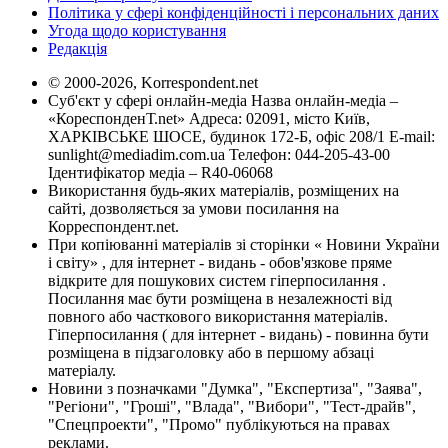
Політика у сфері конфіденційності і персональних даних
Угода щодо користування
Редакція
© 2000-2026, Korrespondent.net
Суб'єкт у сфері онлайн-медіа Назва онлайн-медіа –
«КореспонденТ.net» Адреса: 02091, місто Київ,
ХАРКІВСЬКЕ ШОСЕ, будинок 172-Б, офіс 208/1 E-mail:
sunlight@mediadim.com.ua
Телефон: 044-205-43-00
Ідентифікатор медіа – R40-06068
Використання будь-яких матеріалів, розміщених на
сайті, дозволяється за умови посилання на
Корреспондент.net.
При копіюванні матеріалів зі сторінки « Новини України
і світу» , для інтернет - видань - обов'язкове пряме
відкрите для пошукових систем гіперпосилання .
Посилання має бути розміщена в незалежності від
повного або часткового використання матеріалів.
Гіперпосилання ( для інтернет - видань) - повинна бути
розміщена в підзаголовку або в першому абзаці
матеріалу.
Новини з позначками "Думка", "Експертиза", "Заява",
"Регіони", "Гроші", "Влада", "Вибори", "Тест-драйв",
"Спецпроекти", "Промо" публікуються на правах
реклами.