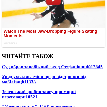
ЧИТАЙТЕ ТАКОЖ
Суд обрав запобіжний захід Стефанішиній
12845
Уряд ухвалив зміни щодо відстрочки від
мобілізації
11338
Зеленський зробив заяву про мирні
переговори
10521
"Медові пастки": СБУ попередила