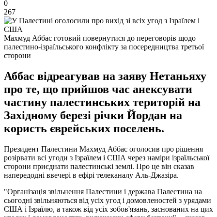
0
267
Махмуд Аббас готовий повернутися до переговорів щодо
палестино-ізраїльського конфлікту за посередництва третьої
сторони
Аббас відреагував на заяву Нетаньяху
про те, що прийшов час анексувати
частину палестинських територій на
Західному березі річки Йордан на
користь єврейських поселень.
Президент Палестини Махмуд Аббас оголосив про рішення
розірвати всі угоди з Ізраїлем і США через наміри ізраїльської
сторони приєднати палестинські землі. Про це він сказав
напередодні ввечері в ефірі телеканалу Аль-Джазіра.
"Організація звільнення Палестини і держава Палестина на
сьогодні звільняються від усіх угод і домовленостей з урядами
США і Ізраїлю, а також від усіх зобов'язань, заснованих на цих