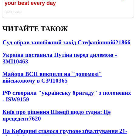
ЧИТАЙТЕ ТАКОЖ
Суд обрав запобіжний захід Стефанішиній
21866
Україна поставила Путіна перед дилемою -
ЗМІ
10463
Майора ВСП викрили на "допомозі"
військовому в СЗЧ
10365
РФ створила "українську бригаду" з полонених
- ISW
9159
Київ про рішення Швеції щодо судна: Це
прецедент
7620
На Київщині сталося групове зґвалтування 21-