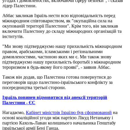
угодах і домовленостях, включаючи сферу безпеки", - сказав
лідер Палестини.
Аббас закликав Ізраїль нести всю відповідальність перед
міжнародним співтовариством, як "окупаційна сила на
окупованій території Палестини". Крім того, він закликав
включити Палестину до складу міжнародних організацій та
інститутів.
"Ми знову підтверджуємо нашу прихильність міжнародним
правом, арабськими, ісламськими і регіональними
домовленостями, частиною яких ми є. Ми також знову
підтверджуємо нашу прихильність боротьбі з міжнародним
тероризмом в будь-якому його прояві", - заявив Аббас.
Також він додав, що Палестина готова повернутися до
переговорів щодо палестино-ізраїльського конфлікту за
посередництва третьої сторони.
Ізраїль повинен відмовитися від анексії територій
Палестини - ЄС
Нагадаємо,
Кабінет міністрів Ізраїлю був сформований
на
основі коаліційної угоди між партією Лікуд Нетаньяху і
партією Кахоль-Лаван колишнього начальника Генштабу
ізраїльської армії Бені Ганца.