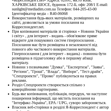
«КореспонденТ.net» Адреса: 02091, місто Київ,
ХАРКІВСЬКЕ ШОСЕ, будинок 172-Б, офіс 208/1 E-mail:
sunlight@mediadim.com.ua
Телефон: 044-205-43-00
Ідентифікатор медіа – R40-06068
Використання будь-яких матеріалів, розміщених на
сайті, дозволяється за умови посилання на
Корреспондент.net.
При копіюванні матеріалів зі сторінки « Новини України
і світу» , для інтернет - видань - обов'язкове пряме
відкрите для пошукових систем гіперпосилання .
Посилання має бути розміщена в незалежності від
повного або часткового використання матеріалів.
Гіперпосилання ( для інтернет - видань) - повинна бути
розміщена в підзаголовку або в першому абзаці
матеріалу.
Новини з позначками "Думка", "Експертиза", "Заява",
"Регіони", "Гроші", "Влада", "Вибори", "Тест-драйв",
"Спецпроекти", "Промо" публікуються на правах
реклами.
Розділ Спецпроекти створюється спільно з
комерційними партнерами.
Будь яке копіювання, публікація, передрук, чи наступне
поширення інформації, що містить посилання на
"Інтерфакс-Україна", EPA / UPG, суворо забороняється.
Власник веб-сторінки в розділі Я-Корреспондент є автор