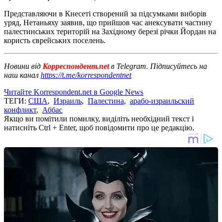
Представляючи в Кнесеті створений за підсумками виборів
уряд, Нетаньяху заявив, що прийшов час анексувати частину
палестинських територій на Західному березі річки Йордан на
користь єврейських поселень.
Новини від
Корреспондент.net
в Telegram. Підписуйтесь на
наш канал
https://t.me/korrespondentnet
Читайте Korrespondent.net в Google News
ТЕГИ:
США
,
Израиль
,
Палестина
,
арабо-израильский
конфликт
,
Аббас
Якщо ви помітили помилку, виділіть необхідний текст і
натисніть Ctrl + Enter, щоб повідомити про це редакцію.