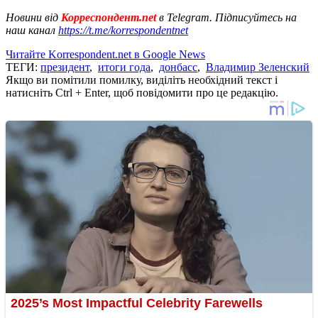
Новини від
Корреспондент.net
в Telegram. Підписуйтесь на
наш канал
https://t.me/korrespondentnet
Читайте Korrespondent.net в Google News
ТЕГИ:
президент
,
итоги года
,
донбасс
,
Владимир Зеленский
Якщо ви помітили помилку, виділіть необхідний текст і
натисніть Ctrl + Enter, щоб повідомити про це редакцію.