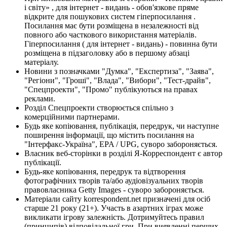
і світу» , для інтернет - видань - обов'язкове пряме
відкрите для пошукових систем гіперпосилання .
Посилання має бути розміщена в незалежності від
повного або часткового використання матеріалів.
Гіперпосилання ( для інтернет - видань) - повинна бути
розміщена в підзаголовку або в першому абзаці
матеріалу.
Новини з позначками "Думка", "Експертиза", "Заява",
"Регіони", "Гроші", "Влада", "Вибори", "Тест-драйв",
"Спецпроекти", "Промо" публікуються на правах
реклами.
Розділ Спецпроекти створюється спільно з
комерційними партнерами.
Будь яке копіювання, публікація, передрук, чи наступне
поширення інформації, що містить посилання на
"Інтерфакс-Україна", EPA / UPG, суворо забороняється.
Власник веб-сторінки в розділі Я-Корреспондент є автор
публікації.
Будь-яке копіювання, передрук та відтворення
фотографічних творів та/або аудіовізуальних творів
правовласника Getty Images - суворо забороняється.
Матеріали сайту korrespondent.net призначені для осіб
старше 21 року (21+). Участь в азартних іграх може
викликати ігрову залежність. Дотримуйтесь правил
(принципів) відповідальної гри. При виявленні перших