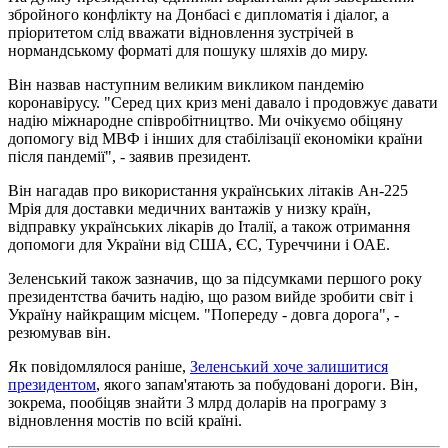
збройного конфлікту на Донбасі є дипломатія і діалог, а
пріоритетом слід вважати відновлення зустрічей в
нормандському форматі для пошуку шляхів до миру.
Він назвав наступним великим викликом пандемію
коронавірусу. "Серед цих криз мені давало і продовжує давати
надію міжнародне співробітництво. Ми очікуємо обіцяну
допомогу від МВФ і інших для стабілізації економіки країни
після пандемії", - заявив президент.
Він нагадав про використання українських літаків Ан-225
Мрія для доставки медичних вантажів у низку країн,
відправку українських лікарів до Італії, а також отримання
допомоги для України від США, ЄС, Туреччини і ОАЕ.
Зеленський також зазначив, що за підсумками першого року
президентства бачить надію, що разом вийде зробити світ і
Україну найкращим місцем. "Попереду - довга дорога", -
резюмував він.
Як повідомлялося раніше,
Зеленський хоче залишитися
президентом
, якого запам'ятають за побудовані дороги. Він,
зокрема, пообіцяв знайти 3 млрд доларів на програму з
відновлення мостів по всій країні.