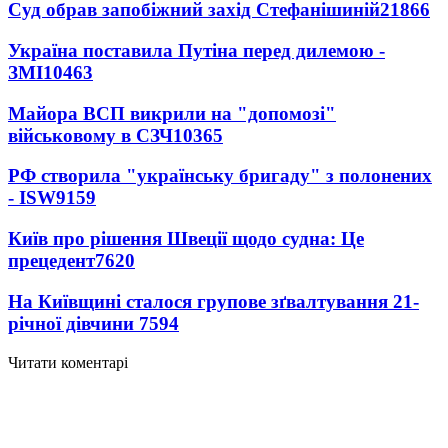
Суд обрав запобіжний захід Стефанішиній
21866
Україна поставила Путіна перед дилемою -
ЗМІ
10463
Майора ВСП викрили на "допомозі"
військовому в СЗЧ
10365
РФ створила "українську бригаду" з полонених
- ISW
9159
Київ про рішення Швеції щодо судна: Це
прецедент
7620
На Київщині сталося групове зґвалтування 21-
річної дівчини
7594
Читати коментарі