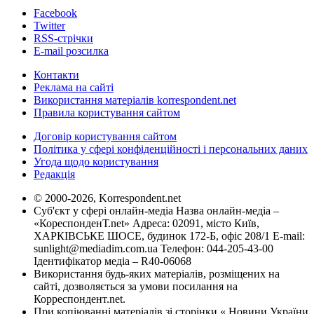
Facebook
Twitter
RSS-стрічки
E-mail розсилка
Контакти
Реклама на сайті
Використання матеріалів korrespondent.net
Правила користування сайтом
Договір користування сайтом
Політика у сфері конфіденційності і персональних даних
Угода щодо користування
Редакція
© 2000-2026, Korrespondent.net
Суб'єкт у сфері онлайн-медіа Назва онлайн-медіа –
«КореспонденТ.net» Адреса: 02091, місто Київ,
ХАРКІВСЬКЕ ШОСЕ, будинок 172-Б, офіс 208/1 E-mail:
sunlight@mediadim.com.ua
Телефон: 044-205-43-00
Ідентифікатор медіа – R40-06068
Використання будь-яких матеріалів, розміщених на
сайті, дозволяється за умови посилання на
Корреспондент.net.
При копіюванні матеріалів зі сторінки « Новини України