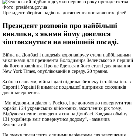
Фото: president.gov.ua
Президент зберігає надію на досягнення поставлених цілей
Президент розповів про найбільші
виклики, з якими йому довелося
зіштовхнутися на нинішній посаді.
Війна на Донбасі і пандемія коронавірусу стали найбільшими
викликами для президента Володимира Зеленського в перший
рік його правління. Про це йдеться в його статті для видання
New York Times, опублікованій в середу, 20 травня.
За його словами, війна і далі підриває безпеку і стабільність в
Європі і Україні й вимагає подальшої підтримки союзників
для її завершення.
"Ми відновили діалог з Росією, і це допомогло повернути три
кораблі і 24 українських військових, захоплених рік тому.
Відбулося певне розведення сил на Донбасі. Завдяки обміну
131 українець зміг повернутися додому", - зазначив
Зеленський.
На думку президента, єдиними варіантами для завершення