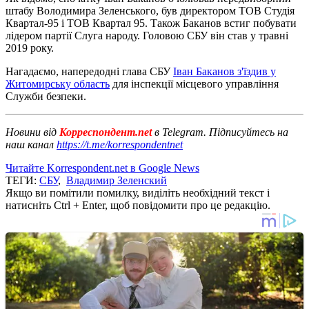
штабу Володимира Зеленського, був директором ТОВ Студія
Квартал-95 і ТОВ Квартал 95. Також Баканов встиг побувати
лідером партії Слуга народу. Головою СБУ він став у травні
2019 року.
Нагадаємо, напередодні глава СБУ
Іван Баканов з'їздив у
Житомирську область
для інспекції місцевого управління
Служби безпеки.
Новини від
Корреспондент.net
в Telegram. Підписуйтесь на
наш канал
https://t.me/korrespondentnet
Читайте Korrespondent.net в Google News
ТЕГИ:
СБУ
,
Владимир Зеленский
Якщо ви помітили помилку, виділіть необхідний текст і
натисніть Ctrl + Enter, щоб повідомити про це редакцію.