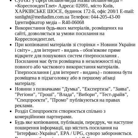
Суб'єкт у сфері онлайн-медіа Назва онлайн-медіа –
«КореспонденТ.net» Адреса: 02091, місто Київ,
ХАРКІВСЬКЕ ШОСЕ, будинок 172-Б, офіс 208/1 E-mail:
sunlight@mediadim.com.ua
Телефон: 044-205-43-00
Ідентифікатор медіа – R40-06068
Використання будь-яких матеріалів, розміщених на
сайті, дозволяється за умови посилання на
Корреспондент.net.
При копіюванні матеріалів зі сторінки « Новини України
і світу» , для інтернет - видань - обов'язкове пряме
відкрите для пошукових систем гіперпосилання .
Посилання має бути розміщена в незалежності від
повного або часткового використання матеріалів.
Гіперпосилання ( для інтернет - видань) - повинна бути
розміщена в підзаголовку або в першому абзаці
матеріалу.
Новини з позначками "Думка", "Експертиза", "Заява",
"Регіони", "Гроші", "Влада", "Вибори", "Тест-драйв",
"Спецпроекти", "Промо" публікуються на правах
реклами.
Розділ Спецпроекти створюється спільно з
комерційними партнерами.
Будь яке копіювання, публікація, передрук, чи наступне
поширення інформації, що містить посилання на
"Інтерфакс-Україна", EPA / UPG, суворо забороняється.