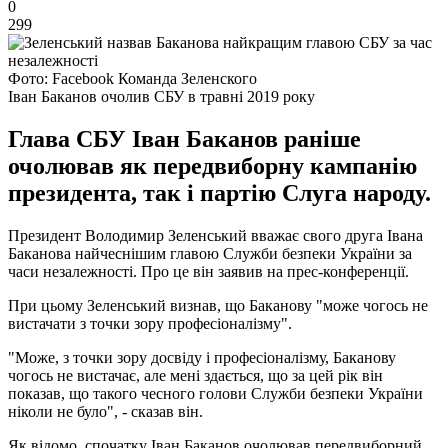
0
299
Фото: Facebook Команда Зеленского
Іван Баканов очолив СБУ в травні 2019 року
Глава СБУ Іван Баканов раніше
очолював як передвиборну кампанію
президента, так і партію Слуга народу.
Президент Володимир Зеленський вважає свого друга Івана
Баканова найчеснішим главою Служби безпеки України за
часи незалежності. Про це він заявив на прес-конференції.
При цьому Зеленський визнав, що Баканову "може чогось не
вистачати з точки зору професіоналізму".
"Може, з точки зору досвіду і професіоналізму, Баканову
чогось не вистачає, але мені здається, що за цей рік він
показав, що такого чесного голови Служби безпеки України
ніколи не було", - сказав він.
Як відомо, спочатку Іван Баканов очолював передвиборний