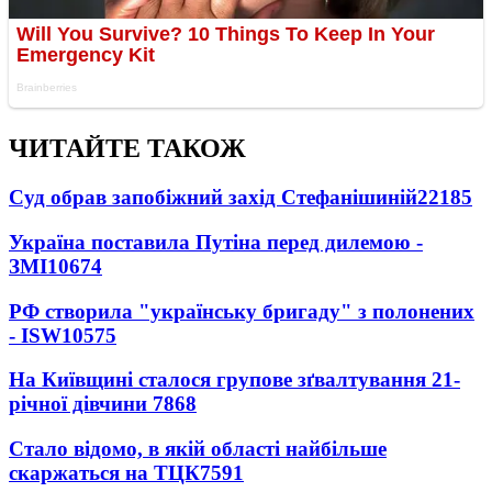
ЧИТАЙТЕ ТАКОЖ
Суд обрав запобіжний захід Стефанішиній
22185
Україна поставила Путіна перед дилемою -
ЗМІ
10674
РФ створила "українську бригаду" з полонених
- ISW
10575
На Київщині сталося групове зґвалтування 21-
річної дівчини
7868
Стало відомо, в якій області найбільше
скаржаться на ТЦК
7591