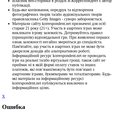
Власник веб-сторінки в розділі Я-Корреспондент є автор
публікації.
Будь-яке копіювання, передрук та відтворення
фотографічних творів та/або аудіовізуальних творів
правовласника Getty Images - суворо забороняється.
Матеріали сайту korrespondent.net призначені для осіб
старше 21 року (21+). Участь в азартних іграх може
викликати ігрову залежність. Дотримуйтесь правил
(принципів) відповідальної гри. При виявленні перших
ознак залежності негайно зверніться до спеціаліста.
Пам'ятайте, що участь в азартних іграх не може бути
джерелом доходів або альтернативою роботі.
Інформаційний ресурс korrespondent.net не проводить
ігри на реальні та/або віртуальні гроші, також сайт не
приймає ні в якій формі оплату ставок та інших
платежів, які пов’язані/можуть бути пов’язані з
азартними іграми, букмекерами чи тоталізаторами. Будь-
які матеріали на інформаційному ресурсі
korrespondent.net публікуються виключно в
інформаційних цілях.
X
Ошибка