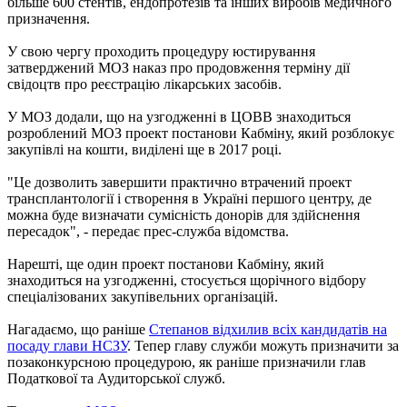
більше 600 стентів, ендопротезів та інших виробів медичного
призначення.
У свою чергу проходить процедуру юстирування
затверджений МОЗ наказ про продовження терміну дії
свідоцтв про реєстрацію лікарських засобів.
У МОЗ додали, що на узгодженні в ЦОВВ знаходиться
розроблений МОЗ проект постанови Кабміну, який розблокує
закупівлі на кошти, виділені ще в 2017 році.
"Це дозволить завершити практично втрачений проект
трансплантології і створення в Україні першого центру, де
можна буде визначати сумісність донорів для здійснення
пересадок", - передає прес-служба відомства.
Нарешті, ще один проект постанови Кабміну, який
знаходиться на узгодженні, стосується щорічного відбору
спеціалізованих закупівельних організацій.
Нагадаємо, що раніше
Степанов відхилив всіх кандидатів на
посаду глави НСЗУ
. Тепер главу служби можуть призначити за
позаконкурсною процедурою, як раніше призначили глав
Податкової та Аудиторської служб.