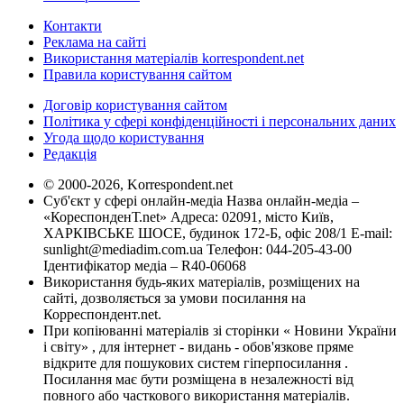
Контакти
Реклама на сайті
Використання матеріалів korrespondent.net
Правила користування сайтом
Договір користування сайтом
Політика у сфері конфіденційності і персональних даних
Угода щодо користування
Редакція
© 2000-2026, Korrespondent.net
Суб'єкт у сфері онлайн-медіа Назва онлайн-медіа –
«КореспонденТ.net» Адреса: 02091, місто Київ,
ХАРКІВСЬКЕ ШОСЕ, будинок 172-Б, офіс 208/1 E-mail:
sunlight@mediadim.com.ua
Телефон: 044-205-43-00
Ідентифікатор медіа – R40-06068
Використання будь-яких матеріалів, розміщених на
сайті, дозволяється за умови посилання на
Корреспондент.net.
При копіюванні матеріалів зі сторінки « Новини України
і світу» , для інтернет - видань - обов'язкове пряме
відкрите для пошукових систем гіперпосилання .
Посилання має бути розміщена в незалежності від
повного або часткового використання матеріалів.