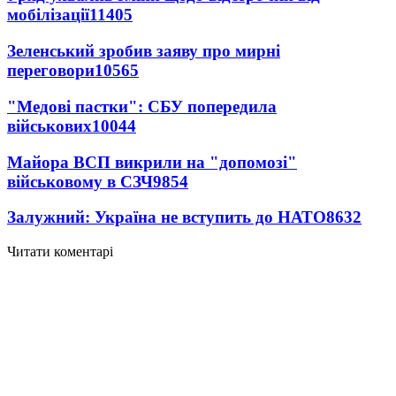
мобілізації
11405
Зеленський зробив заяву про мирні
переговори
10565
"Медові пастки": СБУ попередила
військових
10044
Майора ВСП викрили на "допомозі"
військовому в СЗЧ
9854
Залужний: Україна не вступить до НАТО
8632
Читати коментарі