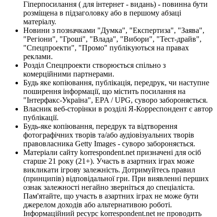
Гіперпосилання ( для інтернет - видань) - повинна бути
розміщена в підзаголовку або в першому абзаці
матеріалу.
Новини з позначками "Думка", "Експертиза", "Заява",
"Регіони", "Гроші", "Влада", "Вибори", "Тест-драйв",
"Спецпроекти", "Промо" публікуються на правах
реклами.
Розділ Спецпроекти створюється спільно з
комерційними партнерами.
Будь яке копіювання, публікація, передрук, чи наступне
поширення інформації, що містить посилання на
"Інтерфакс-Україна", EPA / UPG, суворо забороняється.
Власник веб-сторінки в розділі Я-Корреспондент є автор
публікації.
Будь-яке копіювання, передрук та відтворення
фотографічних творів та/або аудіовізуальних творів
правовласника Getty Images - суворо забороняється.
Матеріали сайту korrespondent.net призначені для осіб
старше 21 року (21+). Участь в азартних іграх може
викликати ігрову залежність. Дотримуйтесь правил
(принципів) відповідальної гри. При виявленні перших
ознак залежності негайно зверніться до спеціаліста.
Пам'ятайте, що участь в азартних іграх не може бути
джерелом доходів або альтернативою роботі.
Інформаційний ресурс korrespondent.net не проводить