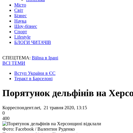
Місто
Світ
Бізнес
Наука
Шоу-бізнес
Спорт
Lifestyle
БЛОГИ ЧИТАЧІВ
СПЕЦТЕМА:
Війна в Ірані
ВСІ ТЕМИ
Вступ України в ЄС
Теракт в Барселоні
Порятунок дельфінів на Херс
Корреспондент.net, 21 травня 2020, 13:15
0
400
Фото: Facebook / Валентин Руденко