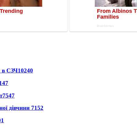
 в СЗЧ
10240
147
т
7547
ної дівчини
7152
01