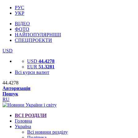
РУС
УКР
ВІДЕО
ФОТО
НАЙПОПУЛЯРНІШІ
СПЕЦПРОЕКТИ
USD
USD
44.4278
EUR
51.3281
Всі курси валют
44.4278
Авторизація
Пошук
RU
ВСІ РОЗДІЛИ
Головна
Україна
Всі новини розділу
Політика