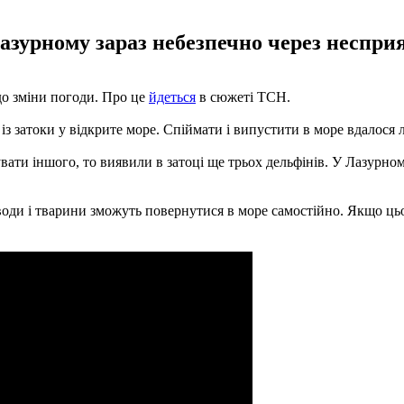
зурному зараз небезпечно через несприя
до зміни погоди. Про це
йдеться
в сюжеті ТСН.
 із затоки у відкрите море. Спіймати і випустити в море вдалося
ати іншого, то виявили в затоці ще трьох дельфінів. У Лазурно
 води і тварини зможуть повернутися в море самостійно. Якщо ць