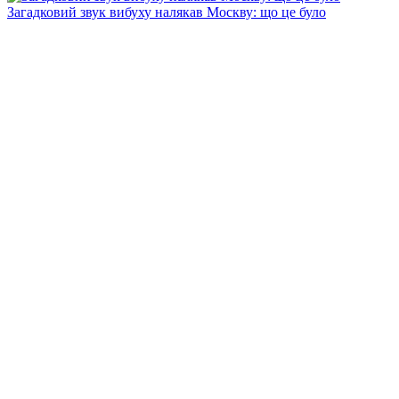
Загадковий звук вибуху налякав Москву: що це було