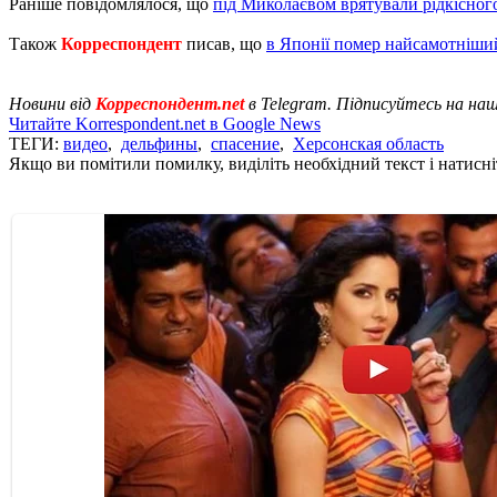
Раніше повідомлялося, що
під Миколаєвом врятували рідкісног
Також
Корреспондент
писав, що
в Японії помер найсамотніши
Новини від
Корреспондент.net
в Telegram. Підписуйтесь на на
Читайте Korrespondent.net в Google News
ТЕГИ:
видео
,
дельфины
,
спасение
,
Херсонская область
Якщо ви помітили помилку, виділіть необхідний текст і натисніт