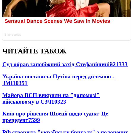
ЧИТАЙТЕ ТАКОЖ
Суд обрав запобіжний захід Стефанішиній
21333
Україна поставила Путіна перед дилемою -
ЗМІ
10351
Майора ВСП викрили на "допомозі"
військовому в СЗЧ
10323
Київ про рішення Швеції щодо судна: Це
прецедент
7599
РФ створила "українську бригаду" з полонених