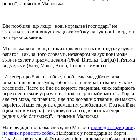
борги", - пояснив Малюська.
Він пообіцяв, що якщо "нові нормальні господарі" не
з'являться, то він викупить цього собаку на аукціоні і віддасть
на перевиховання.
Малюська визнав, що "таких цікавих об'єктів продажу буває
багато". Так, за його словами, незабаром на аукціоні може
з'явитися лот з трьома левами (Річчі, Вітольд, Багіра) і п'ятьма
ведмедями (Балу, Маша, Анна, Потап і Тимоша).
"А тепер про більш глибоку проблему: ми, дійсно, для
виконання рішень судів, зобов'язані відбирати тварин у їхніх
власників. Часто це йде на користь тваринам, яких забирають
через неналежне утримання. Іноді тварин забирають за борги,
але тут мова, як правило, йде про домашніх тварин, які мають
вартість. Якщо тварина є домашнім улюбленцем, її за копійки
(ціна лотів мізерна) викуповують назад власники (через
родичів або близьких)", - пояснив Малюська.
Напередодні повідомлялося, що Мін'юст
проводить аукціони,
на яких продають собак
, відібраних у господарів за борги.
Так, 22 травня має відбутися аукціон з продажу собаки породи