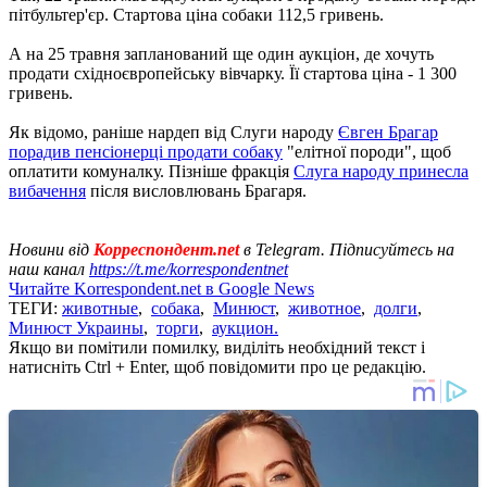
пітбультер'єр. Стартова ціна собаки 112,5 гривень.
А на 25 травня запланований ще один аукціон, де хочуть
продати східноєвропейську вівчарку. Її стартова ціна - 1 300
гривень.
Як відомо, раніше нардеп від Слуги народу
Євген Брагар
порадив пенсіонерці продати собаку
"елітної породи", щоб
оплатити комуналку. Пізніше фракція
Слуга народу принесла
вибачення
після висловлювань Брагаря.
Новини від
Корреспондент.net
в Telegram. Підписуйтесь на
наш канал
https://t.me/korrespondentnet
Читайте Korrespondent.net в Google News
ТЕГИ:
животные
,
собака
,
Минюст
,
животное
,
долги
,
Минюст Украины
,
торги
,
аукцион.
Якщо ви помітили помилку, виділіть необхідний текст і
натисніть Ctrl + Enter, щоб повідомити про це редакцію.