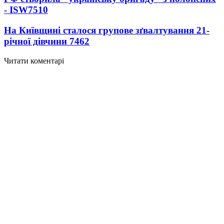
- ISW
7510
На Київщині сталося групове зґвалтування 21-
річної дівчини
7462
Читати коментарі