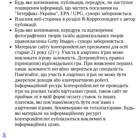
Будь яке копіювання, публікація, передрук, чи наступне
поширення інформації, що містить посилання на
"Інтерфакс-Україна", EPA / UPG, суворо забороняється.
Власник веб-сторінки в розділі Я-Корреспондент є автор
публікації.
Будь-яке копіювання, передрук та відтворення
фотографічних творів та/або аудіовізуальних творів
правовласника Getty Images - суворо забороняється.
Матеріали сайту korrespondent.net призначені для осіб
старше 21 року (21+). Участь в азартних іграх може
викликати ігрову залежність. Дотримуйтесь правил
(принципів) відповідальної гри. При виявленні перших
ознак залежності негайно зверніться до спеціаліста.
Пам'ятайте, що участь в азартних іграх не може бути
джерелом доходів або альтернативою роботі.
Інформаційний ресурс korrespondent.net не проводить
ігри на реальні та/або віртуальні гроші, також сайт не
приймає ні в якій формі оплату ставок та інших
платежів, які пов’язані/можуть бути пов’язані з
азартними іграми, букмекерами чи тоталізаторами. Будь-
які матеріали на інформаційному ресурсі
korrespondent.net публікуються виключно в
інформаційних цілях.
X