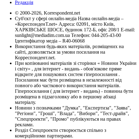
Редакція
© 2000-2026, Korrespondent.net
Суб'єкт у сфері онлайн-медіа Назва онлайн-медіа –
«КореспонденТ.net» Адреса: 02091, місто Київ,
ХАРКІВСЬКЕ ШОСЕ, будинок 172-Б, офіс 208/1 E-mail:
sunlight@mediadim.com.ua
Телефон: 044-205-43-00
Ідентифікатор медіа – R40-06068
Використання будь-яких матеріалів, розміщених на
сайті, дозволяється за умови посилання на
Корреспондент.net.
При копіюванні матеріалів зі сторінки « Новини України
і світу» , для інтернет - видань - обов'язкове пряме
відкрите для пошукових систем гіперпосилання .
Посилання має бути розміщена в незалежності від
повного або часткового використання матеріалів.
Гіперпосилання ( для інтернет - видань) - повинна бути
розміщена в підзаголовку або в першому абзаці
матеріалу.
Новини з позначками "Думка", "Експертиза", "Заява",
"Регіони", "Гроші", "Влада", "Вибори", "Тест-драйв",
"Спецпроекти", "Промо" публікуються на правах
реклами.
Розділ Спецпроекти створюється спільно з
комерційними партнерами.