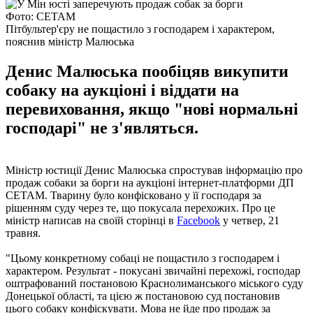
Фото: СЕТАМ
Пітбультер'єру не пощастило з господарем і характером,
пояснив міністр Малюська
Денис Малюська пообіцяв викупити
собаку на аукціоні і віддати на
перевиховання, якщо "нові нормальні
господарі" не з'являться.
Міністр юстиції Денис Малюська спростував інформацію про
продаж собаки за борги на аукціоні інтернет-платформи ДП
СЕТАМ. Тварину було конфісковано у її господаря за
рішенням суду через те, що покусала перехожих. Про це
міністр написав на своїй сторінці в
Facebook
у четвер, 21
травня.
"Цьому конкретному собаці не пощастило з господарем і
характером. Результат - покусані звичайні перехожі, господар
оштрафований постановою Краснолиманського міського суду
Донецької області, та цією ж постановою суд постановив
цього собаку конфіскувати. Мова не йде про продаж за