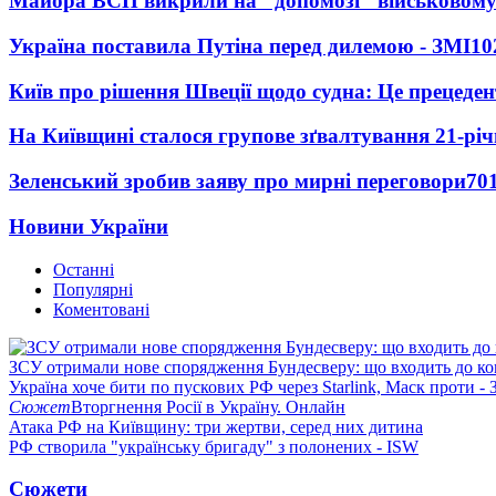
Майора ВСП викрили на "допомозі" військовому
Україна поставила Путіна перед дилемою - ЗМІ
10
Київ про рішення Швеції щодо судна: Це прецеден
На Київщині сталося групове зґвалтування 21-річ
Зеленський зробив заяву про мирні переговори
70
Новини України
Останні
Популярні
Коментовані
ЗСУ отримали нове спорядження Бундесверу: що входить до к
Україна хоче бити по пускових РФ через Starlink, Маск проти - 
Сюжет
Вторгнення Росії в Україну. Онлайн
Атака РФ на Київщину: три жертви, серед них дитина
РФ створила "українську бригаду" з полонених - ISW
Сюжети