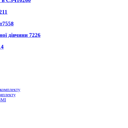
 в СЗЧ
10260
211
т
7558
ної дівчини
7226
14
омплекту
ЗМІ