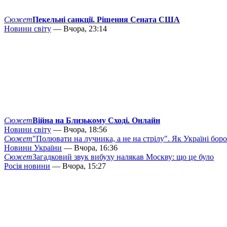
Сюжет
Пекельні санкції. Рішення Сената США
Новини світу
— Вчора, 23:14
Сюжет
Війна на Близькому Сході. Онлайн
Новини світу
— Вчора, 18:56
Сюжет
"Полювати на лучника, а не на стрілу". Як Україні бор
Новини України
— Вчора, 16:36
Сюжет
Загадковий звук вибуху налякав Москву: що це було
Росія новини
— Вчора, 15:27