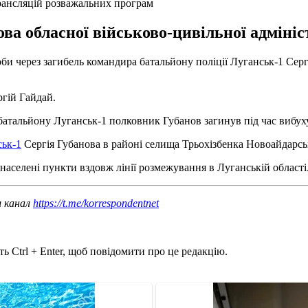
рансляцій розважальних програм
ва обласної військово-цивільної адмініс
би через загибель командира батальйону поліції Луганськ-1 Серг
гій Гайдай.
батальйону Луганськ-1 полковник Губанов загинув під час вибух
ськ-1
Сергія Губанова в районі селища Трьохізбенка Новоайдарсь
населені пункти вздовж лінії розмежування в Луганській області
ш канал
https://t.me/korrespondentnet
ь Ctrl + Enter, щоб повідомити про це редакцію.