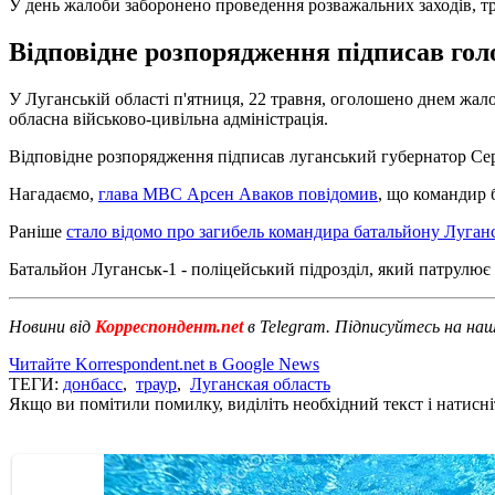
У день жалоби заборонено проведення розважальних заходів, т
Відповідне розпорядження підписав голо
У Луганській області п'ятниця, 22 травня, оголошено днем жало
обласна військово-цивільна адміністрація.
Відповідне розпорядження підписав луганський губернатор Сер
Нагадаємо,
глава МВС Арсен Аваков повідомив
, що командир 
Раніше
стало відомо про загибель командира батальйону Луган
Батальйон Луганськ-1 - поліцейський підрозділ, який патрулює 
Новини від
Корреспондент.net
в Telegram. Підписуйтесь на на
Читайте Korrespondent.net в Google News
ТЕГИ:
донбасс
,
траур
,
Луганская область
Якщо ви помітили помилку, виділіть необхідний текст і натисніт