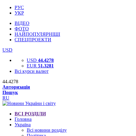
РУС
УКР
ВІДЕО
ФОТО
НАЙПОПУЛЯРНІШІ
СПЕЦПРОЕКТИ
USD
USD
44.4278
EUR
51.3281
Всі курси валют
44.4278
Авторизація
Пошук
RU
ВСІ РОЗДІЛИ
Головна
Україна
Всі новини розділу
Політика