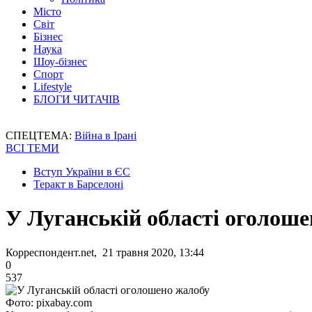
Місто
Світ
Бізнес
Наука
Шоу-бізнес
Спорт
Lifestyle
БЛОГИ ЧИТАЧІВ
СПЕЦТЕМА:
Війна в Ірані
ВСІ ТЕМИ
Вступ України в ЄС
Теракт в Барселоні
У Луганській області оголош
Корреспондент.net, 21 травня 2020, 13:44
0
537
Фото: pixabay.com