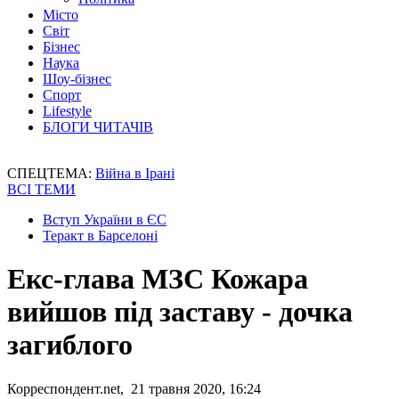
Місто
Світ
Бізнес
Наука
Шоу-бізнес
Спорт
Lifestyle
БЛОГИ ЧИТАЧІВ
СПЕЦТЕМА:
Війна в Ірані
ВСІ ТЕМИ
Вступ України в ЄС
Теракт в Барселоні
Екс-глава МЗС Кожара
вийшов під заставу - дочка
загиблого
Корреспондент.net, 21 травня 2020, 16:24