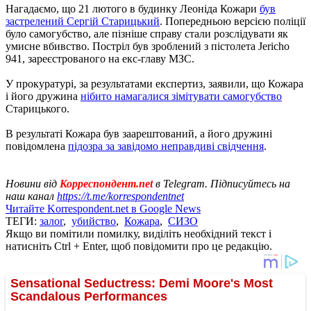
Нагадаємо, що 21 лютого в будинку Леоніда Кожари
був
застрелений Сергій Старицький
. Попередньою версією поліції
було самогубство, але пізніше справу стали розслідувати як
умисне вбивство. Постріл був зроблений з пістолета Jericho
941, зареєстрованого на екс-главу МЗС.
У прокуратурі, за результатами експертиз, заявили, що Кожара
і його дружина
нібито намагалися зімітувати самогубство
Старицького.
В результаті Кожара був заарештований, а його дружині
повідомлена
підозра за завідомо неправдиві свідчення
.
Новини від
Корреспондент.net
в Telegram. Підписуйтесь на
наш канал
https://t.me/korrespondentnet
Читайте Korrespondent.net в Google News
ТЕГИ:
залог
,
убийство
,
Кожара
,
СИЗО
Якщо ви помітили помилку, виділіть необхідний текст і
натисніть Ctrl + Enter, щоб повідомити про це редакцію.