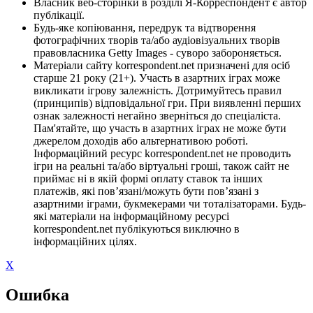
Власник веб-сторінки в розділі Я-Корреспондент є автор
публікації.
Будь-яке копіювання, передрук та відтворення
фотографічних творів та/або аудіовізуальних творів
правовласника Getty Images - суворо забороняється.
Матеріали сайту korrespondent.net призначені для осіб
старше 21 року (21+). Участь в азартних іграх може
викликати ігрову залежність. Дотримуйтесь правил
(принципів) відповідальної гри. При виявленні перших
ознак залежності негайно зверніться до спеціаліста.
Пам'ятайте, що участь в азартних іграх не може бути
джерелом доходів або альтернативою роботі.
Інформаційний ресурс korrespondent.net не проводить
ігри на реальні та/або віртуальні гроші, також сайт не
приймає ні в якій формі оплату ставок та інших
платежів, які пов’язані/можуть бути пов’язані з
азартними іграми, букмекерами чи тоталізаторами. Будь-
які матеріали на інформаційному ресурсі
korrespondent.net публікуються виключно в
інформаційних цілях.
X
Ошибка