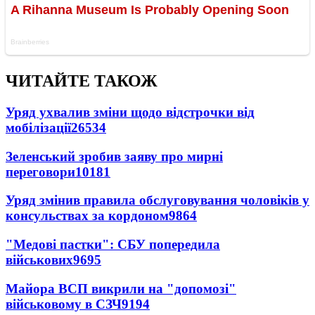
ЧИТАЙТЕ ТАКОЖ
Уряд ухвалив зміни щодо відстрочки від
мобілізації
26534
Зеленський зробив заяву про мирні
переговори
10181
Уряд змінив правила обслуговування чоловіків у
консульствах за кордоном
9864
"Медові пастки": СБУ попередила
військових
9695
Майора ВСП викрили на "допомозі"
військовому в СЗЧ
9194