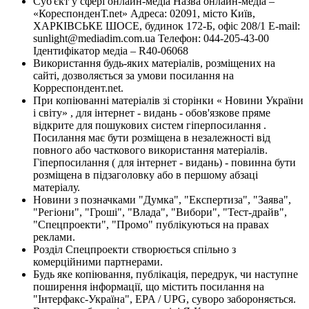
Суб'єкт у сфері онлайн-медіа Назва онлайн-медіа –
«КореспонденТ.net» Адреса: 02091, місто Київ,
ХАРКІВСЬКЕ ШОСЕ, будинок 172-Б, офіс 208/1 E-mail:
sunlight@mediadim.com.ua
Телефон: 044-205-43-00
Ідентифікатор медіа – R40-06068
Використання будь-яких матеріалів, розміщених на
сайті, дозволяється за умови посилання на
Корреспондент.net.
При копіюванні матеріалів зі сторінки « Новини України
і світу» , для інтернет - видань - обов'язкове пряме
відкрите для пошукових систем гіперпосилання .
Посилання має бути розміщена в незалежності від
повного або часткового використання матеріалів.
Гіперпосилання ( для інтернет - видань) - повинна бути
розміщена в підзаголовку або в першому абзаці
матеріалу.
Новини з позначками "Думка", "Експертиза", "Заява",
"Регіони", "Гроші", "Влада", "Вибори", "Тест-драйв",
"Спецпроекти", "Промо" публікуються на правах
реклами.
Розділ Спецпроекти створюється спільно з
комерційними партнерами.
Будь яке копіювання, публікація, передрук, чи наступне
поширення інформації, що містить посилання на
"Інтерфакс-Україна", EPA / UPG, суворо забороняється.