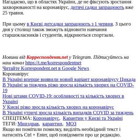
Нагадаємо, що в областях України, де не фіксують зростання
захворюваності на коронавірус,
дитячі садки запрацюють
вже
25 травня.
При цьому
в Києві дитсадки запрацюють з 1 червня
. З цього
дня у столиці також зможуть відновити навчання
старшокласників і студентів, відкриються спортзали.
Новини від
Корреспондент.net
у Telegram. Підписуйтесь на
наш канал
https://t.me/korrespondentnet
Читайте Korrespondent.net в Google News
Коронавірус
В Україні вперше виявили новий варіант коронавірусу Цикада
В Україні за тиждень різко зросла кількість хворих на COVID-
19
Нові штами COVID-19: особливості та кількість хворих в
Україні
У Києві різко зросла кількість хворих на коронавірус
В Україні утричі зросла кількість випадків COVID за тиждень
СПЕЦТЕМА:
Коронавірус
,
Карантин у Києві та Україні
ТЕГИ:
Минздрав
,
карантин
,
МОЗ
Якщо ви помітили помилку, виділіть необхідний текст і
натисніть Ctrl + Enter, щоб повідомити про це редакцію.