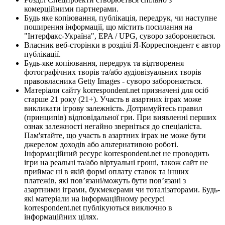
комерційними партнерами.
Будь яке копіювання, публікація, передрук, чи наступне
поширення інформації, що містить посилання на
"Інтерфакс-Україна", EPA / UPG, суворо забороняється.
Власник веб-сторінки в розділі Я-Корреспондент є автор
публікації.
Будь-яке копіювання, передрук та відтворення
фотографічних творів та/або аудіовізуальних творів
правовласника Getty Images - суворо забороняється.
Матеріали сайту korrespondent.net призначені для осіб
старше 21 року (21+). Участь в азартних іграх може
викликати ігрову залежність. Дотримуйтесь правил
(принципів) відповідальної гри. При виявленні перших
ознак залежності негайно зверніться до спеціаліста.
Пам'ятайте, що участь в азартних іграх не може бути
джерелом доходів або альтернативою роботі.
Інформаційний ресурс korrespondent.net не проводить
ігри на реальні та/або віртуальні гроші, також сайт не
приймає ні в якій формі оплату ставок та інших
платежів, які пов’язані/можуть бути пов’язані з
азартними іграми, букмекерами чи тоталізаторами. Будь-
які матеріали на інформаційному ресурсі
korrespondent.net публікуються виключно в
інформаційних цілях.