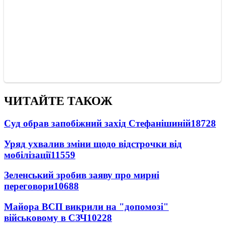
ЧИТАЙТЕ ТАКОЖ
Суд обрав запобіжний захід Стефанішиній
18728
Уряд ухвалив зміни щодо відстрочки від
мобілізації
11559
Зеленський зробив заяву про мирні
переговори
10688
Майора ВСП викрили на "допомозі"
військовому в СЗЧ
10228