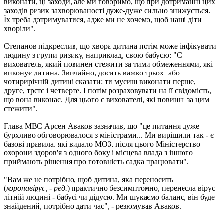
виконати, ці заходи, але ми говоримо, що при дотриманні цих
заходів ризик захворюваності дуже-дуже сильно знижується.
Їх треба дотримуватися, адже ми не хочемо, щоб наші діти
хворіли".
Степанов підкреслив, що хвора дитина потім може інфікувати
людину з групи ризику, наприклад, свою бабусю: "Є
вихователь, який повинен стежити за тими обмеженнями, які
виконує дитина. Звичайно, досить важко трьох- або
чотирирічній дитині сказати: ти мусиш виконати перше,
друге, третє і четверте. І потім розраховувати на її свідомість,
що вона виконає. Для цього є вихователі, які повинні за цим
стежити".
Глава МВС Арсен Аваков зазначив, що "це питання дуже
бурхливо обговорювалося з міністрами... Ми вирішили так - є
базові правила, які видало МОЗ, після цього Міністерство
охорони здоров'я з одного боку і місцева влада з іншого
приймають рішення про готовність садка працювати".
"Вам же не потрібно, щоб дитина, яка переносить
(
коронавірус, - ред.
) практично безсимптомно, перенесла вірус
літній людині - бабусі чи дідусю. Ми шукаємо баланс, він буде
знайдений, потрібно дати час", - резюмував Аваков.