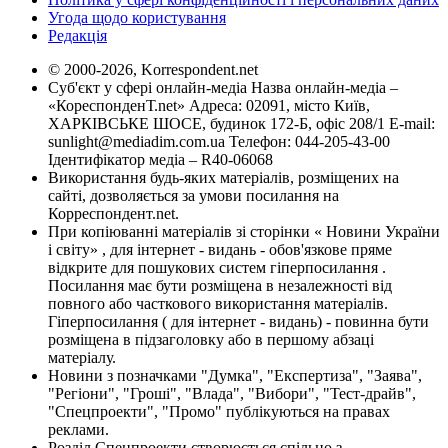
Угода щодо користування
Редакція
© 2000-2026, Korrespondent.net
Суб'єкт у сфері онлайн-медіа Назва онлайн-медіа –
«КореспонденТ.net» Адреса: 02091, місто Київ,
ХАРКІВСЬКЕ ШОСЕ, будинок 172-Б, офіс 208/1 E-mail:
sunlight@mediadim.com.ua
Телефон: 044-205-43-00
Ідентифікатор медіа – R40-06068
Використання будь-яких матеріалів, розміщених на
сайті, дозволяється за умови посилання на
Корреспондент.net.
При копіюванні матеріалів зі сторінки « Новини України
і світу» , для інтернет - видань - обов'язкове пряме
відкрите для пошукових систем гіперпосилання .
Посилання має бути розміщена в незалежності від
повного або часткового використання матеріалів.
Гіперпосилання ( для інтернет - видань) - повинна бути
розміщена в підзаголовку або в першому абзаці
матеріалу.
Новини з позначками "Думка", "Експертиза", "Заява",
"Регіони", "Гроші", "Влада", "Вибори", "Тест-драйв",
"Спецпроекти", "Промо" публікуються на правах
реклами.
Розділ Спецпроекти створюється спільно з