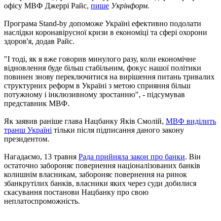
офісу МВФ Джеррі Райс,
пише
Укрінформ.
Програма Stand-by допоможе Україні ефективно подолати
наслідки коронавірусної кризи в економіці та сфері охорони
здоров'я, додав Райс.
"І тоді, як я вже говорив минулого разу, коли економічне
відновлення буде більш стабільним, фокус нашої політики
повинен знову переключитися на вирішення питань тривалих
структурних реформ в Україні з метою сприяння більш
потужному і інклюзивному зростанню", - підсумував
представник МВФ.
Як заявив раніше глава Нацбанку Яків Смолій,
МВФ виділить
транш Україні
тільки після підписання даного закону
президентом.
Нагадаємо, 13 травня
Рада прийняла закон про банки
. Він
остаточно забороняє повернення націоналізованих банків
колишнім власникам, забороняє повернення на ринок
збанкрутілих банків, власники яких через суди добилися
скасування постанови Нацбанку про свою
неплатоспроможність.