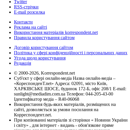
Twitter
RSS-стрічки
E-mail розсилка
Контакти
Реклама на сайті
Використання матеріалів korrespondent.net
Правила користування сайтом
Договір користування сайтом
Політика у сфері конфіденційності і персональних даних
Угода щодо користування
Редакція
© 2000-2026, Korrespondent.net
Суб'єкт у сфері онлайн-медіа Назва онлайн-медіа –
«КореспонденТ.net» Адреса: 02091, місто Київ,
ХАРКІВСЬКЕ ШОСЕ, будинок 172-Б, офіс 208/1 E-mail:
sunlight@mediadim.com.ua
Телефон: 044-205-43-00
Ідентифікатор медіа – R40-06068
Використання будь-яких матеріалів, розміщених на
сайті, дозволяється за умови посилання на
Корреспондент.net.
При копіюванні матеріалів зі сторінки « Новини України
і світу» , для інтернет - видань - обов'язкове пряме