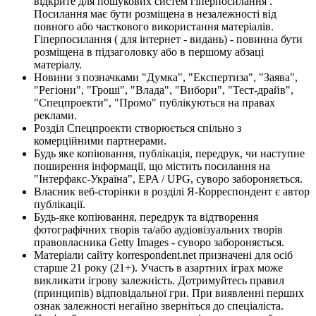
відкрите для пошукових систем гіперпосилання .
Посилання має бути розміщена в незалежності від
повного або часткового використання матеріалів.
Гіперпосилання ( для інтернет - видань) - повинна бути
розміщена в підзаголовку або в першому абзаці
матеріалу.
Новини з позначками "Думка", "Експертиза", "Заява",
"Регіони", "Гроші", "Влада", "Вибори", "Тест-драйв",
"Спецпроекти", "Промо" публікуються на правах
реклами.
Розділ Спецпроекти створюється спільно з
комерційними партнерами.
Будь яке копіювання, публікація, передрук, чи наступне
поширення інформації, що містить посилання на
"Інтерфакс-Україна", EPA / UPG, суворо забороняється.
Власник веб-сторінки в розділі Я-Корреспондент є автор
публікації.
Будь-яке копіювання, передрук та відтворення
фотографічних творів та/або аудіовізуальних творів
правовласника Getty Images - суворо забороняється.
Матеріали сайту korrespondent.net призначені для осіб
старше 21 року (21+). Участь в азартних іграх може
викликати ігрову залежність. Дотримуйтесь правил
(принципів) відповідальної гри. При виявленні перших
ознак залежності негайно зверніться до спеціаліста.