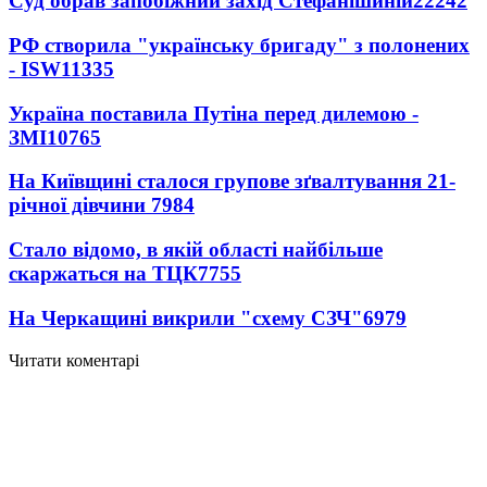
Суд обрав запобіжний захід Стефанішиній
22242
РФ створила "українську бригаду" з полонених
- ISW
11335
Україна поставила Путіна перед дилемою -
ЗМІ
10765
На Київщині сталося групове зґвалтування 21-
річної дівчини
7984
Стало відомо, в якій області найбільше
скаржаться на ТЦК
7755
На Черкащині викрили "схему СЗЧ"
6979
Читати коментарі