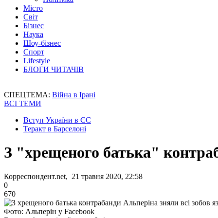
Місто
Світ
Бізнес
Наука
Шоу-бізнес
Спорт
Lifestyle
БЛОГИ ЧИТАЧІВ
СПЕЦТЕМА:
Війна в Ірані
ВСІ ТЕМИ
Вступ України в ЄС
Теракт в Барселоні
З "хрещеного батька" контраб
Корреспондент.net, 21 травня 2020, 22:58
0
670
Фото: Альперін у Facebook