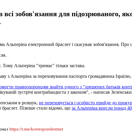
в всі зобов'язання для підозрюваного, я
.
 Альперіна електронний браслет і скасував зобов'язання. Про це
сак.
. Тому Альперіна "тримає" тільки застава.
аву з Альперіна за переховування паспорта громадянина Ізраїлю, 
помогти правоохоронцям знайти одного з "хрещених батьків конт
уваній зустрічі контрабандиста з законом", - написав Зеленськи
ленським в розшук,
не переховується і особисто прийде до прокур
 браслет. Пізніше стало відомо, що
за Альперіна внесли понад 40
канал
https://t.me/korrespondentnet