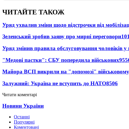
ЧИТАЙТЕ ТАКОЖ
Уряд ухвалив зміни щодо відстрочки від мобілізац
Зеленський зробив заяву про мирні переговори
10
Уряд змінив правила обслуговування чоловіків у
"Медові пастки": СБУ попередила військових
955
Майора ВСП викрили на "допомозі" військовому
Залужний: Україна не вступить до НАТО
8506
Читати коментарі
Новини України
Останні
Популярні
Коментовані