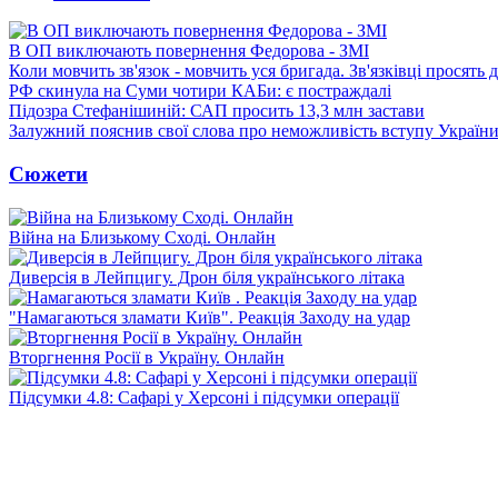
В ОП виключають повернення Федорова - ЗМІ
Коли мовчить зв'язок - мовчить уся бригада. Зв'язківці просять
РФ скинула на Суми чотири КАБи: є постраждалі
Підозра Стефанішиній: САП просить 13,3 млн застави
Залужний пояснив свої слова про неможливість вступу Украї
Сюжети
Війна на Близькому Сході. Онлайн
Диверсія в Лейпцигу. Дрон біля українського літака
"Намагаються зламати Київ". Реакція Заходу на удар
Вторгнення Росії в Україну. Онлайн
Підсумки 4.8: Сафарі у Херсоні і підсумки операції