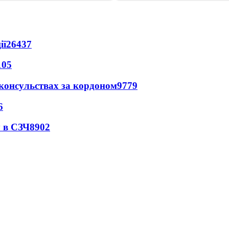
ії
26437
105
 консульствах за кордоном
9779
6
 в СЗЧ
8902