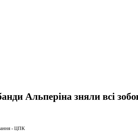
анди Альперіна зняли всі зобо