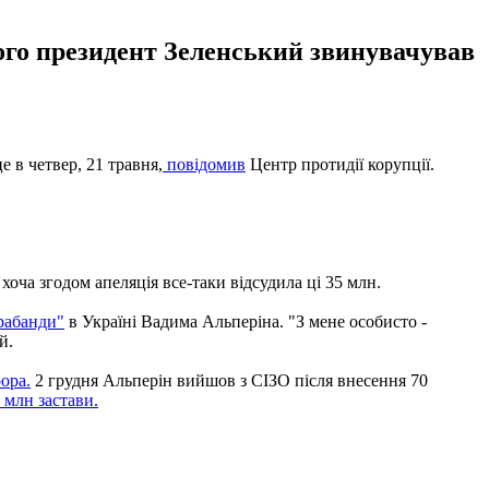
кого президент Зеленський звинувачував
 в четвер, 21 травня,
повідомив
Центр протидії корупції.
хоча згодом апеляція все-таки відсудила ці 35 млн.
рабанди"
в Україні Вадима Альперіна. "З мене особисто -
й.
ора.
2 грудня Альперін вийшов з СІЗО після внесення 70
 млн застави.