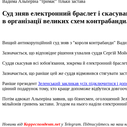
Вадима Альперіна "тримає" тільки застава
Суд зняв електронний браслет і скасува
в організації великих схем контрабанди
Вищий антикорупційний суд зняв з "короля контрабанди" Вадима
Зазначається, що відповідне рішення ухвалив суддя Сергій Мой
Суддя скасував всі зобов'язання, зокрема й електронний браслет
Зазначається, що раніше цей же суддя відмовився стягувати заст
Раніше президент
Зеленський закликав усіх підключитися і до
цінний подарунок тому, хто краще допоможе відбутися довгоочік
Потім адвокат Альперіна заявив, що бізнесмен, оголошений Зе
мільйонів гривень застави. Згодом на нього наділи електронний
Новини від
Корреспондент.net
у Telegram. Підписуйтесь на наш 