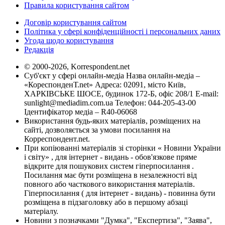
Правила користування сайтом
Договір користування сайтом
Політика у сфері конфіденційності і персональних даних
Угода щодо користування
Редакція
© 2000-2026, Korrespondent.net
Суб'єкт у сфері онлайн-медіа Назва онлайн-медіа –
«КореспонденТ.net» Адреса: 02091, місто Київ,
ХАРКІВСЬКЕ ШОСЕ, будинок 172-Б, офіс 208/1 E-mail:
sunlight@mediadim.com.ua
Телефон: 044-205-43-00
Ідентифікатор медіа – R40-06068
Використання будь-яких матеріалів, розміщених на
сайті, дозволяється за умови посилання на
Корреспондент.net.
При копіюванні матеріалів зі сторінки « Новини України
і світу» , для інтернет - видань - обов'язкове пряме
відкрите для пошукових систем гіперпосилання .
Посилання має бути розміщена в незалежності від
повного або часткового використання матеріалів.
Гіперпосилання ( для інтернет - видань) - повинна бути
розміщена в підзаголовку або в першому абзаці
матеріалу.
Новини з позначками "Думка", "Експертиза", "Заява",