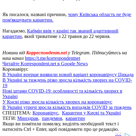
Як писалося, названі причини,
чому Київська область не буде
пом'якшувати карантин.
Нагадаємо,
Кабмін ввів у країні так званий адаптивний
карантин
, який триватиме з 22 травня до 22 червня.
Новини від
Корреспондент.net
у Telegram. Підписуйтесь на
наш канал
https://t.me/korrespondentnet
Читайте Korrespondent.net в Google News
Коронавірус
В Україні вперше виявили новий варіант коронавірусу Цикада
В Україні за тиждень різко зросла кількість хворих на COVID-
19
Нові штами COVID-19: особливості та кількість хворих в
Україні
У Києві різко зросла кількість хворих на коронавірус
В Україні утричі зросла кількість випадків COVID за тиждень
СПЕЦТЕМА:
Коронавірус
,
Карантин у Києві та Україні
ТЕГИ:
Минздрав
,
пандемия
,
карантин
Якщо ви помітили помилку, виділіть необхідний текст і
натисніть Ctrl + Enter, щоб повідомити про це редакцію.