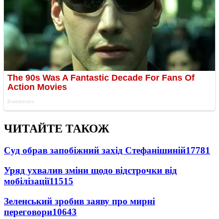
ЧИТАЙТЕ ТАКОЖ
Суд обрав запобіжний захід Стефанішиній
17781
Уряд ухвалив зміни щодо відстрочки від
мобілізації
11515
Зеленський зробив заяву про мирні
переговори
10643