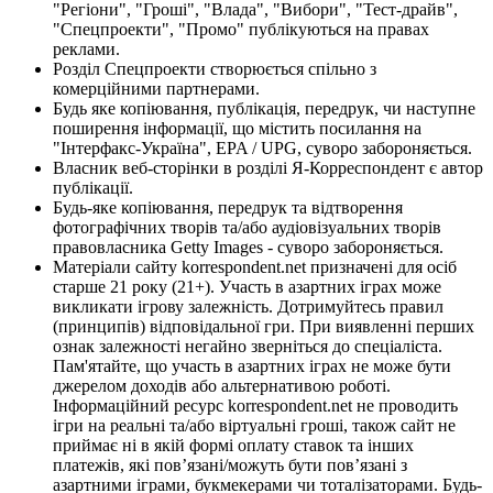
"Регіони", "Гроші", "Влада", "Вибори", "Тест-драйв",
"Спецпроекти", "Промо" публікуються на правах
реклами.
Розділ Спецпроекти створюється спільно з
комерційними партнерами.
Будь яке копіювання, публікація, передрук, чи наступне
поширення інформації, що містить посилання на
"Інтерфакс-Україна", EPA / UPG, суворо забороняється.
Власник веб-сторінки в розділі Я-Корреспондент є автор
публікації.
Будь-яке копіювання, передрук та відтворення
фотографічних творів та/або аудіовізуальних творів
правовласника Getty Images - суворо забороняється.
Матеріали сайту korrespondent.net призначені для осіб
старше 21 року (21+). Участь в азартних іграх може
викликати ігрову залежність. Дотримуйтесь правил
(принципів) відповідальної гри. При виявленні перших
ознак залежності негайно зверніться до спеціаліста.
Пам'ятайте, що участь в азартних іграх не може бути
джерелом доходів або альтернативою роботі.
Інформаційний ресурс korrespondent.net не проводить
ігри на реальні та/або віртуальні гроші, також сайт не
приймає ні в якій формі оплату ставок та інших
платежів, які пов’язані/можуть бути пов’язані з
азартними іграми, букмекерами чи тоталізаторами. Будь-