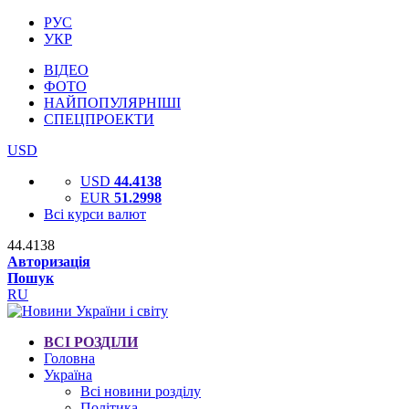
РУС
УКР
ВІДЕО
ФОТО
НАЙПОПУЛЯРНІШІ
СПЕЦПРОЕКТИ
USD
USD
44.4138
EUR
51.2998
Всі курси валют
44.4138
Авторизація
Пошук
RU
ВСІ РОЗДІЛИ
Головна
Україна
Всі новини розділу
Політика