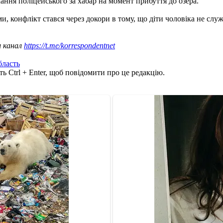
ання поліцейського за хабар на момент прибуття до озера.
ами, конфлікт стався через докори в тому, що діти чоловіка не служ
ш канал
https://t.me/korrespondentnet
бласть
ь Ctrl + Enter, щоб повідомити про це редакцію.