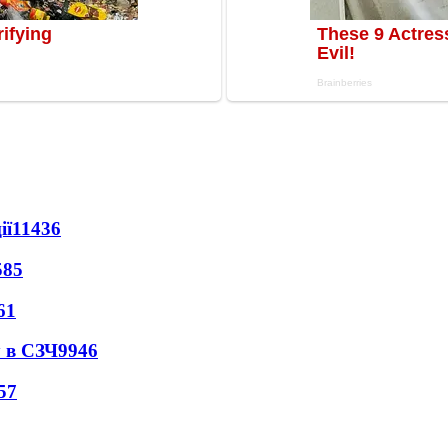
ії
11436
585
61
 в СЗЧ
9946
57