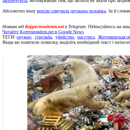
заперечують
, мотивувавши тим, що загиблі не знали про затрим
Абсолютно іншу
версію озвучила дружина чоловіка
. За її слов
Новини від
Корреспондент.net
в Telegram. Підписуйтесь на на
Читайте Korrespondent.net в Google News
ТЕГИ:
оружие
,
стрельба
,
убийство
,
расстрел
,
Житомирская о
Якщо ви помітили помилку, виділіть необхідний текст і натисніт