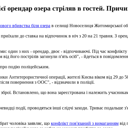
ієї орендар озера стріляв в гостей. Прич
ового вбивства біля озера
в селищі Новоселиця Житомирської об
приїхали до ставка на відпочинок в ніч з 20 на 21 травня. З оре
: один з них - орендар, двоє - відпочиваючі. Під час конфлікту
від його пострілів загинули п'ять осіб", - йдеться в повідомленн
 про подію поліцейським.
ники Антитерористичної операції, жителі Києва віком від 29 до 5
після повернення з ООС", - відзначили в поліції.
 зброї. Встановлено, що вона зареєстрована і належить учасникам
видці події, проводяться інші слідчі заходи. Триває подальше з'
брат чоловіка заявляє, що
конфлікт пов'язаний з вимаганням
від 