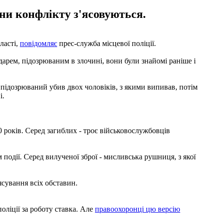
ини конфлікту з'ясовуються.
ласті,
повідомляє
прес-служба місцевої поліції.
ндарем, підозрюваним в злочині, вони були знайомі раніше і
 підозрюваний убив двох чоловіків, з якими випивав, потім
і.
0 років. Серед загиблих - троє військовослужбовців
 події. Серед вилученої зброї - мисливська рушниця, з якої
ясування всіх обставин.
поліції за роботу ставка. Але
правоохоронці цю версію