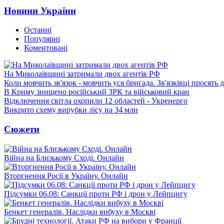
Новини України
Останні
Популярні
Коментовані
На Миколаївщині затримали двох агентів РФ
Коли мовчить зв'язок - мовчить уся бригада. Зв'язківці просять
В Криму знищено російський ЗРК та військовий кран
Відключення світла охопили 12 областей - Укренерго
Викрито схему вирубки лісу на 34 млн
Сюжети
Війна на Близькому Сході. Онлайн
Вторгнення Росії в Україну. Онлайн
Підсумки 06.08: Санкції проти РФ і дрон у Лейпцигу
Бенкет генералів. Наслідки вибуху в Москві