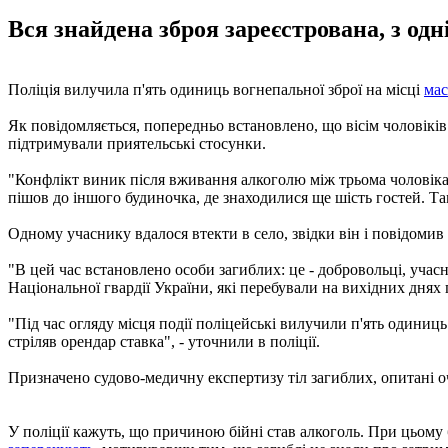
Вся знайдена зброя зареєстрована, з одн
Поліція вилучила п'ять одиниць вогнепальної зброї на місці
мас
Як повідомляється, попередньо встановлено, що вісім чоловіків 
підтримували приятельські стосунки.
"Конфлікт виник після вживання алкоголю між трьома чоловіками
пішов до іншого будиночка, де знаходилися ще шість гостей. Там 
Одному учаснику вдалося втекти в село, звідки він і повідомив
"В цей час встановлено особи загиблих: це - добровольці, учас
Національної гвардії України, які перебували на вихідних днях 
"Під час огляду місця події поліцейські вилучили п'ять одиниць
стріляв орендар ставка", - уточнили в поліції.
Призначено судово-медичну експертизу тіл загиблих, опитані оче
У поліції кажуть, що причиною бійні став алкоголь. При цьому 