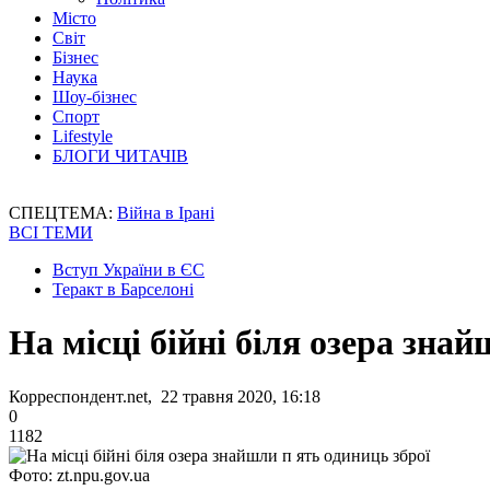
Місто
Світ
Бізнес
Наука
Шоу-бізнес
Спорт
Lifestyle
БЛОГИ ЧИТАЧІВ
СПЕЦТЕМА:
Війна в Ірані
ВСІ ТЕМИ
Вступ України в ЄС
Теракт в Барселоні
На місці бійні біля озера зна
Корреспондент.net, 22 травня 2020, 16:18
0
1182
Фото: zt.npu.gov.ua