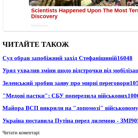
ЧИТАЙТЕ ТАКОЖ
Суд обрав запобіжний захід Стефанішиній
16048
Уряд ухвалив зміни щодо відстрочки від мобілізац
Зеленський зробив заяву про мирні переговори
10
"Медові пастки": СБУ попередила військових
100
Майора ВСП викрили на "допомозі" військовому
Україна поставила Путіна перед дилемою - ЗМІ
90
Читати коментарі