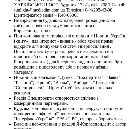
ХАРКІВСЬКЕ ШОСЕ, будинок 172-Б, офіс 208/1 E-mail:
sunlight@mediadim.com.ua
Телефон: 044-205-43-00
Ідентифікатор медіа – R40-06068
Використання будь-яких матеріалів, розміщених на
сайті, дозволяється за умови посилання на
Корреспондент.net.
При копіюванні матеріалів зі сторінки « Новини України
і світу» , для інтернет - видань - обов'язкове пряме
відкрите для пошукових систем гіперпосилання .
Посилання має бути розміщена в незалежності від
повного або часткового використання матеріалів.
Гіперпосилання ( для інтернет - видань) - повинна бути
розміщена в підзаголовку або в першому абзаці
матеріалу.
Новини з позначками "Думка", "Експертиза", "Заява",
"Регіони", "Гроші", "Влада", "Вибори", "Тест-драйв",
"Спецпроекти", "Промо" публікуються на правах
реклами.
Розділ Спецпроекти створюється спільно з
комерційними партнерами.
Будь яке копіювання, публікація, передрук, чи наступне
поширення інформації, що містить посилання на
"Інтерфакс-Україна", EPA / UPG, суворо забороняється.
Власник веб-сторінки в розділі Я-Корреспондент є автор