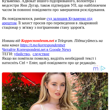
Кузьменко. Адвокат іншого підозрюваного, волонтера і
медсестри Яни Дугар, також підтвердив УП, що найближчим
часом їм повинні повідомити про завершення розслідування.
Як повідомлялося, раніше
суд залишив Кузьменко під
арештом
. Її захист просив про переведення в лікарняний
стаціонар у зв'язку з погіршенням стану здоров'я.
Новини від
Корреспондент.net
в Telegram. Підписуйтесь на
наш канал
https://t.me/korrespondentnet
Читайте Korrespondent.net в Google News
ТЕГИ:
убийство
,
следствие
Якщо ви помітили помилку, виділіть необхідний текст і
натисніть Ctrl + Enter, щоб повідомити про це редакцію.