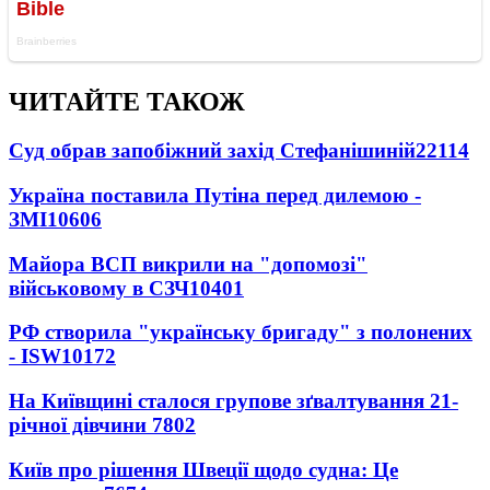
ЧИТАЙТЕ ТАКОЖ
Суд обрав запобіжний захід Стефанішиній
22114
Україна поставила Путіна перед дилемою -
ЗМІ
10606
Майора ВСП викрили на "допомозі"
військовому в СЗЧ
10401
РФ створила "українську бригаду" з полонених
- ISW
10172
На Київщині сталося групове зґвалтування 21-
річної дівчини
7802
Київ про рішення Швеції щодо судна: Це