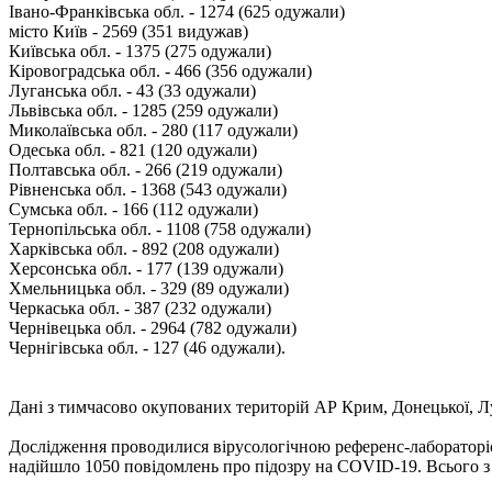
Івано-Франківська обл. - 1274 (625 одужали)
місто Київ - 2569 (351 видужав)
Київська обл. - 1375 (275 одужали)
Кіровоградська обл. - 466 (356 одужали)
Луганська обл. - 43 (33 одужали)
Львівська обл. - 1285 (259 одужали)
Миколаївська обл. - 280 (117 одужали)
Одеська обл. - 821 (120 одужали)
Полтавська обл. - 266 (219 одужали)
Рівненська обл. - 1368 (543 одужали)
Сумська обл. - 166 (112 одужали)
Тернопільська обл. - 1108 (758 одужали)
Харківська обл. - 892 (208 одужали)
Херсонська обл. - 177 (139 одужали)
Хмельницька обл. - 329 (89 одужали)
Черкаська обл. - 387 (232 одужали)
Чернівецька обл. - 2964 (782 одужали)
Чернігівська обл. - 127 (46 одужали).
Дані з тимчасово окупованих територій АР Крим, Донецької, Лу
Дослідження проводилися вірусологічною референс-лабораторіє
надійшло 1050 повідомлень про підозру на COVID-19. Всього з 