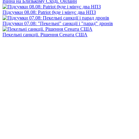
Війна на Близькому Сході. Онлайн
Підсумки 08.08: Patriot буде і мінус два НПЗ
Підсумки 07.08: "Пекельні" санкції і "парад" дронів
Пекельні санкції. Рішення Сената США