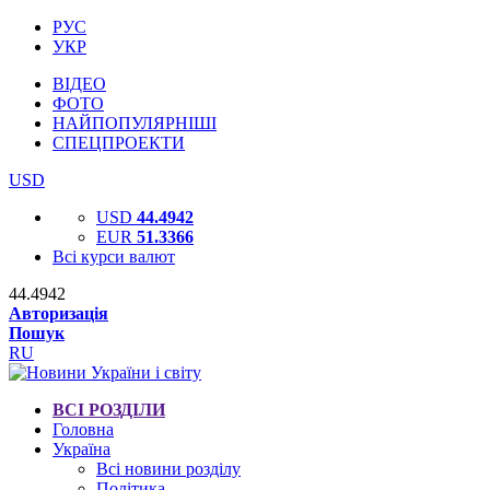
РУС
УКР
ВІДЕО
ФОТО
НАЙПОПУЛЯРНІШІ
СПЕЦПРОЕКТИ
USD
USD
44.4942
EUR
51.3366
Всі курси валют
44.4942
Авторизація
Пошук
RU
ВСІ РОЗДІЛИ
Головна
Україна
Всі новини розділу
Політика