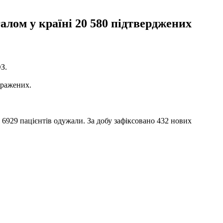
галом у країні 20 580 підтверджених
З.
аражених.
 6929 пацієнтів одужали. За добу зафіксовано 432 нових