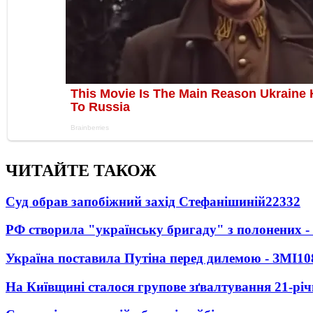
ЧИТАЙТЕ ТАКОЖ
Суд обрав запобіжний захід Стефанішиній
22332
РФ створила "українську бригаду" з полонених -
Україна поставила Путіна перед дилемою - ЗМІ
10
На Київщині сталося групове зґвалтування 21-річ