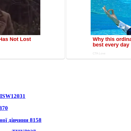
 ISW
12031
870
ної дівчини
8158