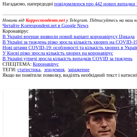
Нагадаємо, напередодні
повідомлялося про 442 нових випадки
Новини від
Корреспондент.net
у Telegram. Підписуйтесь на наш 
Читайте Korrespondent.net в Google News
Коронавірус
В Україні вперше виявили новий варіант коронавірусу Цикада
В Україні за тиждень різко зросла кількість хворих на COVID-1
Нові штами COVID-19: особливості та кількість хворих в Украї
У Києві різко зросла кількість хворих на коронавірус
В Україні утричі зросла кількість випадків COVID за тиждень
СПЕЦТЕМА:
Коронавірус
ТЕГИ:
статистика
,
эпидемия
,
заражение
Якщо ви помітили помилку, виділіть необхідний текст і натисніт