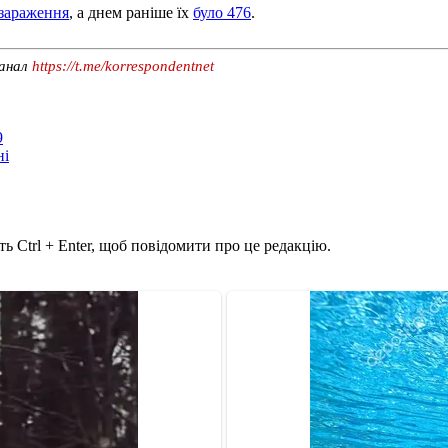
 зараження
, а днем раніше їх
було 476
.
канал
https://t.me/korrespondentnet
9
ні
ь Ctrl + Enter, щоб повідомити про це редакцію.