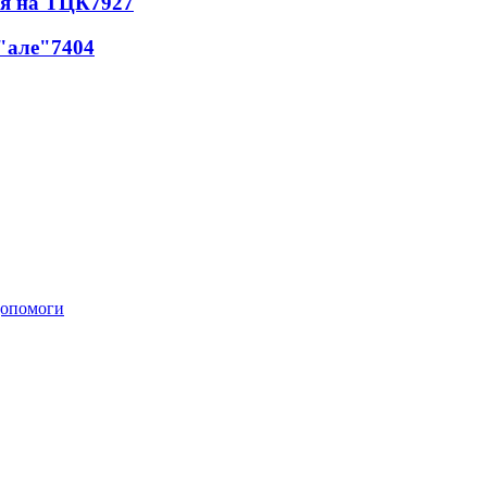
ся на ТЦК
7927
 "але"
7404
 допомоги