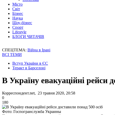
Місто
Світ
Бізнес
Наука
Шоу-бізнес
Спорт
Lifestyle
БЛОГИ ЧИТАЧІВ
СПЕЦТЕМА:
Війна в Ірані
ВСІ ТЕМИ
Вступ України в ЄС
Теракт в Барселоні
В Україну евакуаційні рейси д
Корреспондент.net, 23 травня 2020, 20:58
0
180
Фото: Госпогранслужба Украины