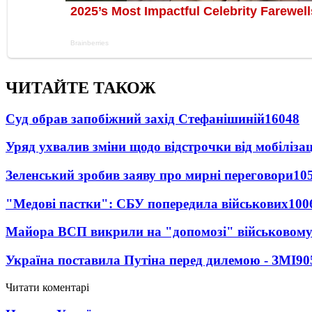
ЧИТАЙТЕ ТАКОЖ
Суд обрав запобіжний захід Стефанішиній
16048
Уряд ухвалив зміни щодо відстрочки від мобілізац
Зеленський зробив заяву про мирні переговори
10
"Медові пастки": СБУ попередила військових
100
Майора ВСП викрили на "допомозі" військовому
Україна поставила Путіна перед дилемою - ЗМІ
90
Читати коментарі