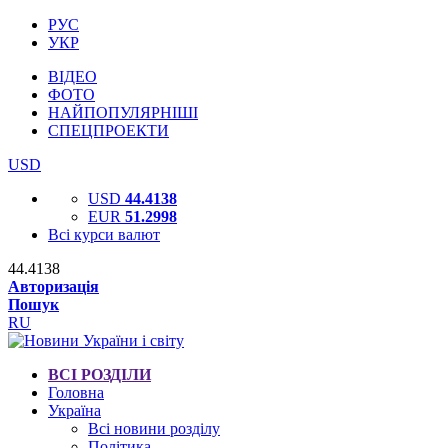
РУС
УКР
ВІДЕО
ФОТО
НАЙПОПУЛЯРНІШІ
СПЕЦПРОЕКТИ
USD
USD
44.4138
EUR
51.2998
Всі курси валют
44.4138
Авторизація
Пошук
RU
ВСІ РОЗДІЛИ
Головна
Україна
Всі новини розділу
Політика