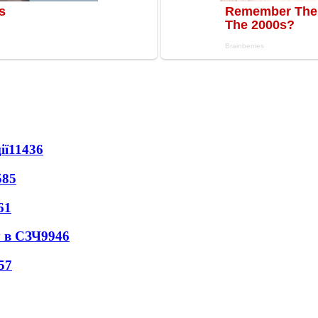
ії
11436
585
61
 в СЗЧ
9946
57