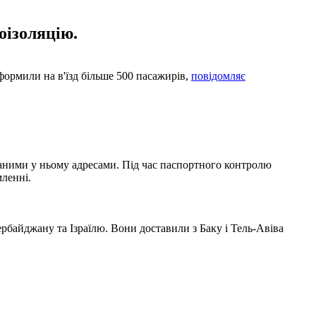
оізоляцію.
формили на в'їзд більше 500 пасажирів,
повідомляє
азаними у ньому адресами. Під час паспортного контролю
мленні.
зербайджану та Ізраїлю. Вони доставили з Баку і Тель-Авіва