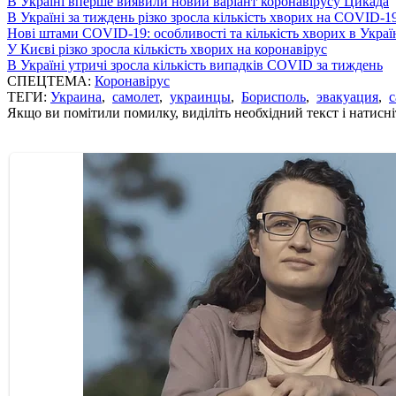
В Україні вперше виявили новий варіант коронавірусу Цикада
В Україні за тиждень різко зросла кількість хворих на COVID-1
Нові штами COVID-19: особливості та кількість хворих в Украї
У Києві різко зросла кількість хворих на коронавірус
В Україні утричі зросла кількість випадків COVID за тиждень
СПЕЦТЕМА:
Коронавірус
ТЕГИ:
Украина
,
самолет
,
украинцы
,
Борисполь
,
эвакуация
,
Якщо ви помітили помилку, виділіть необхідний текст і натисніт