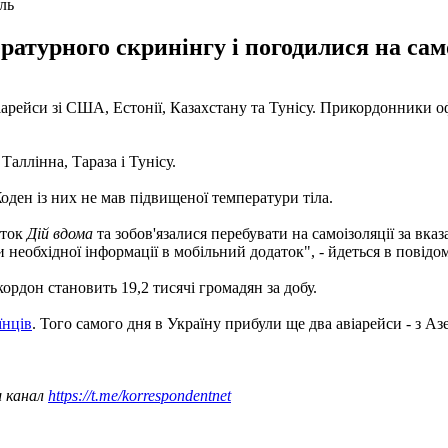
ль
атурного скринінгу і погодилися на сам
арейси зі США, Естонії, Казахстану та Тунісу. Прикордонники о
Таллінна, Тараза і Тунісу.
ден із них не мав підвищеної температури тіла.
аток
Дій вдома
та зобов'язалися перебувати на самоізоляції за вк
еобхідної інформації в мобільний додаток", - йдеться в повідо
ордон становить 19,2 тисячі громадян за добу.
їнців
. Того самого дня в Україну прибули ще два авіарейси - з А
ш канал
https://t.me/korrespondentnet