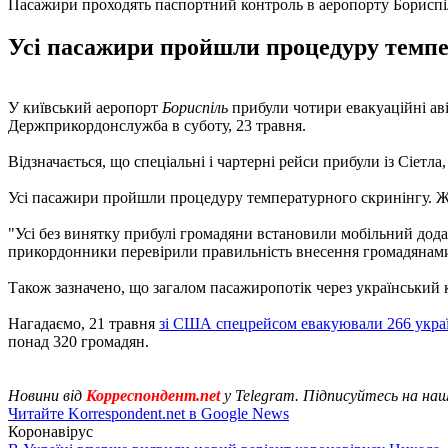
Пасажири проходять паспортний контроль в аеропорту Бориспі
Усі пасажири пройшли процедуру темпер
У київський аеропорт
Бориспіль
прибули чотири евакуаційні аві
Держприкордонслужба в суботу, 23 травня.
Відзначається, що спеціальні і чартерні рейси прибули із Сіетла, 
Усі пасажири пройшли процедуру температурного скринінгу. Жо
"Усі без винятку прибулі громадяни встановили мобільний дод
прикордонники перевірили правильність внесення громадянами н
Також зазначено, що загалом пасажиропотік через український к
Нагадаємо, 21 травня
зі США спецрейсом евакуювали 266 укра
понад 320 громадян.
Новини від
Корреспондент.net
у Telegram. Підписуйтесь на на
Читайте Korrespondent.net в Google News
Коронавірус