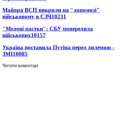
Майора ВСП викрили на "допомозі"
військовому в СЗЧ
10231
"Медові пастки": СБУ попередила
військових
10157
Україна поставила Путіна перед дилемою -
ЗМІ
10085
Читати коментарі