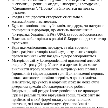
"Регіони", "Гроші", "Влада", "Вибори", "Тест-драйв",
"Спецпроекти", "Промо" публікуються на правах
реклами.
Розділ Спецпроекти створюється спільно з
комерційними партнерами.
Будь яке копіювання, публікація, передрук, чи наступне
поширення інформації, що містить посилання на
"Інтерфакс-Україна", EPA / UPG, суворо забороняється.
Власник веб-сторінки в розділі Я-Корреспондент є автор
публікації.
Будь-яке копіювання, передрук та відтворення
фотографічних творів та/або аудіовізуальних творів
правовласника Getty Images - суворо забороняється.
Матеріали сайту korrespondent.net призначені для осіб
старше 21 року (21+). Участь в азартних іграх може
викликати ігрову залежність. Дотримуйтесь правил
(принципів) відповідальної гри. При виявленні перших
ознак залежності негайно зверніться до спеціаліста.
Пам'ятайте, що участь в азартних іграх не може бути
джерелом доходів або альтернативою роботі.
Інформаційний ресурс korrespondent.net не проводить
ігри на реальні та/або віртуальні гроші, також сайт не
приймає ні в якій формі оплату ставок та інших
платежів, які пов’язані/можуть бути пов’язані з