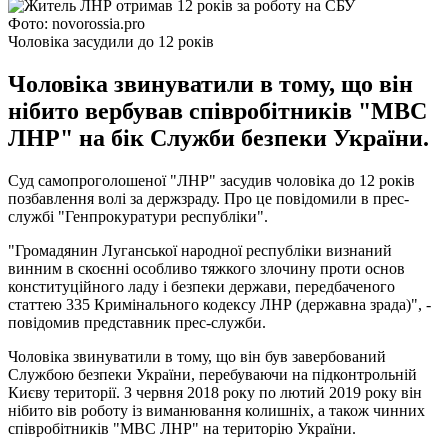
Фото: novorossia.pro
Чоловіка засудили до 12 років
Чоловіка звинуватили в тому, що він
нібито вербував співробітників "МВС
ЛНР" на бік Служби безпеки України.
Суд самопроголошеної "ЛНР" засудив чоловіка до 12 років
позбавлення волі за держзраду. Про це повідомили в прес-
службі "Генпрокуратури республіки".
"Громадянин Луганської народної республіки визнаний
винним в скоєнні особливо тяжкого злочину проти основ
конституційного ладу і безпеки держави, передбаченого
статтею 335 Кримінального кодексу ЛНР (державна зрада)", -
повідомив представник прес-служби.
Чоловіка звинуватили в тому, що він був завербований
Службою безпеки України, перебуваючи на підконтрольній
Києву території. З червня 2018 року по лютий 2019 року він
нібито вів роботу із виманювання колишніх, а також чинних
співробітників "МВС ЛНР" на територію України.