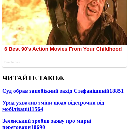
ЧИТАЙТЕ ТАКОЖ
Суд обрав запобіжний захід Стефанішиній
18851
Уряд ухвалив зміни щодо відстрочки від
мобілізації
11564
Зеленський зробив заяву про мирні
переговори
10690