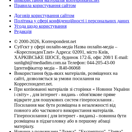
Використання матеріалів korrespondent.net
Правила користування сайтом
Договір користування сайтом
Політика у сфері конфіденційності і персональних даних
Угода щодо користування
Редакція
© 2000-2026, Korrespondent.net
Суб'єкт у сфері онлайн-медіа Назва онлайн-медіа –
«КореспонденТ.net» Адреса: 02091, місто Київ,
ХАРКІВСЬКЕ ШОСЕ, будинок 172-Б, офіс 208/1 E-mail:
sunlight@mediadim.com.ua
Телефон: 044-205-43-00
Ідентифікатор медіа – R40-06068
Використання будь-яких матеріалів, розміщених на
сайті, дозволяється за умови посилання на
Корреспондент.net.
При копіюванні матеріалів зі сторінки « Новини України
і світу» , для інтернет - видань - обов'язкове пряме
відкрите для пошукових систем гіперпосилання .
Посилання має бути розміщена в незалежності від
повного або часткового використання матеріалів.
Гіперпосилання ( для інтернет - видань) - повинна бути
розміщена в підзаголовку або в першому абзаці
матеріалу.
Новини з позначками "Думка", "Експертиза", "Заява",