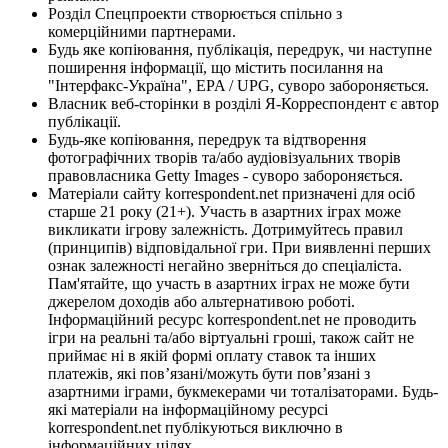
Розділ Спецпроекти створюється спільно з
комерційними партнерами.
Будь яке копіювання, публікація, передрук, чи наступне
поширення інформації, що містить посилання на
"Інтерфакс-Україна", EPA / UPG, суворо забороняється.
Власник веб-сторінки в розділі Я-Корреспондент є автор
публікації.
Будь-яке копіювання, передрук та відтворення
фотографічних творів та/або аудіовізуальних творів
правовласника Getty Images - суворо забороняється.
Матеріали сайту korrespondent.net призначені для осіб
старше 21 року (21+). Участь в азартних іграх може
викликати ігрову залежність. Дотримуйтесь правил
(принципів) відповідальної гри. При виявленні перших
ознак залежності негайно зверніться до спеціаліста.
Пам'ятайте, що участь в азартних іграх не може бути
джерелом доходів або альтернативою роботі.
Інформаційний ресурс korrespondent.net не проводить
ігри на реальні та/або віртуальні гроші, також сайт не
приймає ні в якій формі оплату ставок та інших
платежів, які пов’язані/можуть бути пов’язані з
азартними іграми, букмекерами чи тоталізаторами. Будь-
які матеріали на інформаційному ресурсі
korrespondent.net публікуються виключно в
інформаційних цілях.