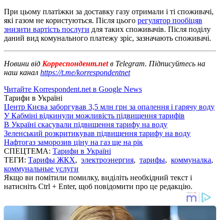
При цьому платіжки за доставку газу отримали і ті споживачі,
які газом не користуються. Після цього
регулятор пообіцяв
знизити вартість послуги
для таких споживачів. Після поділу
даний вид комунального платежу зріс, зазначають споживачі.
Новини від
Корреспондент.net
в Telegram. Підписуйтесь на
наш канал
https://t.me/korrespondentnet
Читайте Korrespondent.net в Google News
Тарифи в Україні
Центр Києва заборгував 3,5 млн грн за опалення і гарячу воду
У Кабміні відкинули можливість підвищення тарифів
В Україні скасували підвищення тарифу на воду
Зеленський розкритикував підвищення тарифу на воду
Нафтогаз заморозив ціну на газ ще на рік
СПЕЦТЕМА:
Тарифи в Україні
ТЕГИ:
Тарифы ЖКХ
,
электроэнергия
,
тарифы
,
коммуналка
,
коммунальные услуги
Якщо ви помітили помилку, виділіть необхідний текст і
натисніть Ctrl + Enter, щоб повідомити про це редакцію.