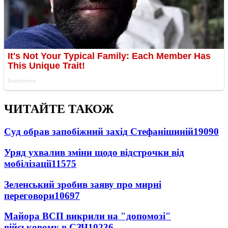
ЧИТАЙТЕ ТАКОЖ
Суд обрав запобіжний захід Стефанішиній
19090
Уряд ухвалив зміни щодо відстрочки від
мобілізації
11575
Зеленський зробив заяву про мирні
переговори
10697
Майора ВСП викрили на "допомозі"
військовому в СЗЧ
10236