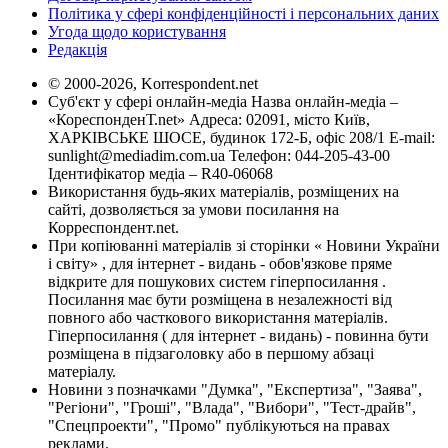
Політика у сфері конфіденційності і персональних даних
Угода щодо користування
Редакція
© 2000-2026, Korrespondent.net
Суб'єкт у сфері онлайн-медіа Назва онлайн-медіа –
«КореспонденТ.net» Адреса: 02091, місто Київ,
ХАРКІВСЬКЕ ШОСЕ, будинок 172-Б, офіс 208/1 E-mail:
sunlight@mediadim.com.ua
Телефон: 044-205-43-00
Ідентифікатор медіа – R40-06068
Використання будь-яких матеріалів, розміщених на
сайті, дозволяється за умови посилання на
Корреспондент.net.
При копіюванні матеріалів зі сторінки « Новини України
і світу» , для інтернет - видань - обов'язкове пряме
відкрите для пошукових систем гіперпосилання .
Посилання має бути розміщена в незалежності від
повного або часткового використання матеріалів.
Гіперпосилання ( для інтернет - видань) - повинна бути
розміщена в підзаголовку або в першому абзаці
матеріалу.
Новини з позначками "Думка", "Експертиза", "Заява",
"Регіони", "Гроші", "Влада", "Вибори", "Тест-драйв",
"Спецпроекти", "Промо" публікуються на правах
реклами.