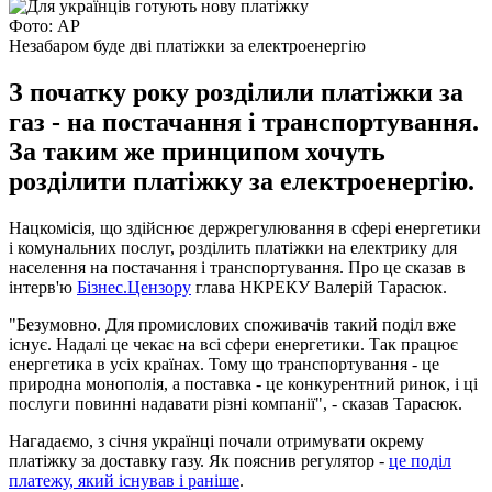
Фото: AP
Незабаром буде дві платіжки за електроенергію
З початку року розділили платіжки за
газ - на постачання і транспортування.
За таким же принципом хочуть
розділити платіжку за електроенергію.
Нацкомісія, що здійснює держрегулювання в сфері енергетики
і комунальних послуг, розділить платіжки на електрику для
населення на постачання і транспортування. Про це сказав в
інтерв'ю
Бізнес.Цензору
глава НКРЕКУ Валерій Тарасюк.
"Безумовно. Для промислових споживачів такий поділ вже
існує. Надалі це чекає на всі сфери енергетики. Так працює
енергетика в усіх країнах. Тому що транспортування - це
природна монополія, а поставка - це конкурентний ринок, і ці
послуги повинні надавати різні компанії", - сказав Тарасюк.
Нагадаємо, з січня українці почали отримувати окрему
платіжку за доставку газу. Як пояснив регулятор -
це поділ
платежу, який існував і раніше
.