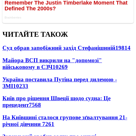
ЧИТАЙТЕ ТАКОЖ
Суд обрав запобіжний захід Стефанішиній
19814
Майора ВСП викрили на "допомозі"
військовому в СЗЧ
10269
Україна поставила Путіна перед дилемою -
ЗМІ
10233
Київ про рішення Швеції щодо судна: Це
прецедент
7568
На Київщині сталося групове зґвалтування 21-
річної дівчини
7261