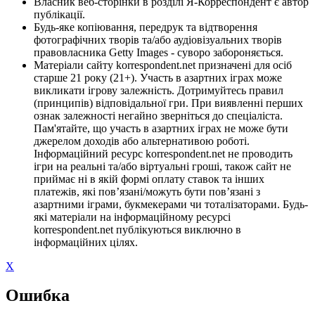
Власник веб-сторінки в розділі Я-Корреспондент є автор
публікації.
Будь-яке копіювання, передрук та відтворення
фотографічних творів та/або аудіовізуальних творів
правовласника Getty Images - суворо забороняється.
Матеріали сайту korrespondent.net призначені для осіб
старше 21 року (21+). Участь в азартних іграх може
викликати ігрову залежність. Дотримуйтесь правил
(принципів) відповідальної гри. При виявленні перших
ознак залежності негайно зверніться до спеціаліста.
Пам'ятайте, що участь в азартних іграх не може бути
джерелом доходів або альтернативою роботі.
Інформаційний ресурс korrespondent.net не проводить
ігри на реальні та/або віртуальні гроші, також сайт не
приймає ні в якій формі оплату ставок та інших
платежів, які пов’язані/можуть бути пов’язані з
азартними іграми, букмекерами чи тоталізаторами. Будь-
які матеріали на інформаційному ресурсі
korrespondent.net публікуються виключно в
інформаційних цілях.
X
Ошибка