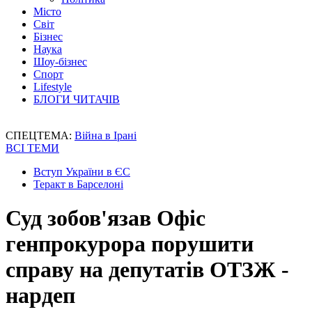
Місто
Світ
Бізнес
Наука
Шоу-бізнес
Спорт
Lifestyle
БЛОГИ ЧИТАЧІВ
СПЕЦТЕМА:
Війна в Ірані
ВСІ ТЕМИ
Вступ України в ЄС
Теракт в Барселоні
Суд зобов'язав Офіс
генпрокурора порушити
справу на депутатів ОТЗЖ -
нардеп