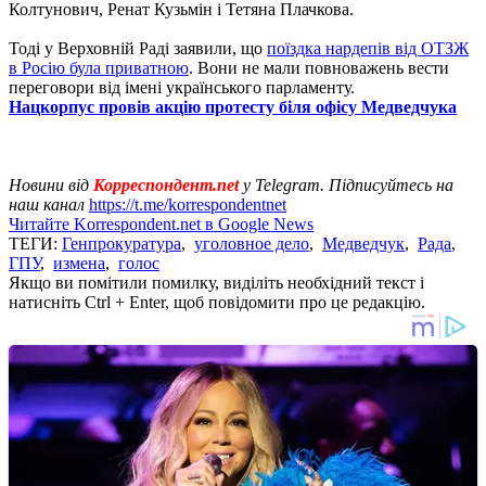
Колтунович, Ренат Кузьмін і Тетяна Плачкова.
Тоді у Верховній Раді заявили, що
поїздка нардепів від ОТЗЖ
в Росію була приватною
. Вони не мали повноважень вести
переговори від імені українського парламенту.
Нацкорпус провів акцію протесту біля офісу Медведчука
Новини від
Корреспондент.net
у Telegram. Підписуйтесь на
наш канал
https://t.me/korrespondentnet
Читайте Korrespondent.net в Google News
ТЕГИ:
Генпрокуратура
,
уголовное дело
,
Медведчук
,
Рада
,
ГПУ
,
измена
,
голос
Якщо ви помітили помилку, виділіть необхідний текст і
натисніть Ctrl + Enter, щоб повідомити про це редакцію.