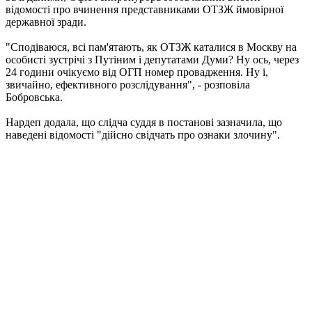
відомості про вчинення представниками ОТЗЖ ймовірної
державної зради.
"Сподіваюся, всі пам'ятають, як ОТЗЖ каталися в Москву на
особисті зустрічі з Путіним і депутатами Думи? Ну ось, через
24 години очікуємо від ОГП номер провадження. Ну і,
звичайно, ефективного розслідування", - розповіла
Бобровська.
Нардеп додала, що слідча суддя в постанові зазначила, що
наведені відомості "дійсно свідчать про ознаки злочину".