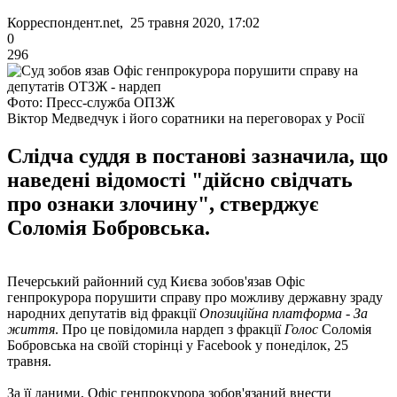
Корреспондент.net, 25 травня 2020, 17:02
0
296
Фото: Пресс-служба ОПЗЖ
Віктор Медведчук і його соратники на переговорах у Росії
Слідча суддя в постанові зазначила, що
наведені відомості "дійсно свідчать
про ознаки злочину", стверджує
Соломія Бобровська.
Печерський районний суд Києва зобов'язав Офіс
генпрокурора порушити справу про можливу державну зраду
народних депутатів від фракції
Опозиційна платформа - За
життя
. Про це повідомила нардеп з фракції
Голос
Соломія
Бобровська на своїй сторінці у Facebook у понеділок, 25
травня.
За її даними, Офіс генпрокурора зобов'язаний внести