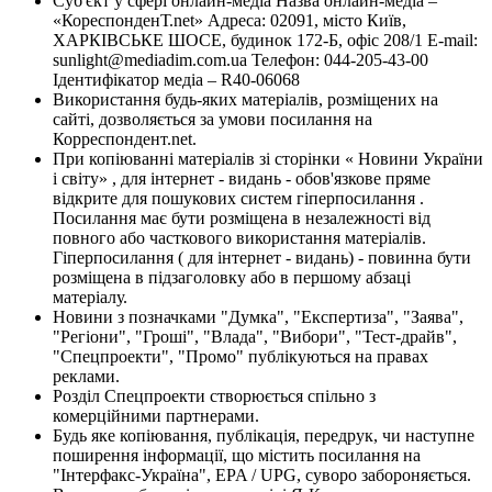
Суб'єкт у сфері онлайн-медіа Назва онлайн-медіа –
«КореспонденТ.net» Адреса: 02091, місто Київ,
ХАРКІВСЬКЕ ШОСЕ, будинок 172-Б, офіс 208/1 E-mail:
sunlight@mediadim.com.ua
Телефон: 044-205-43-00
Ідентифікатор медіа – R40-06068
Використання будь-яких матеріалів, розміщених на
сайті, дозволяється за умови посилання на
Корреспондент.net.
При копіюванні матеріалів зі сторінки « Новини України
і світу» , для інтернет - видань - обов'язкове пряме
відкрите для пошукових систем гіперпосилання .
Посилання має бути розміщена в незалежності від
повного або часткового використання матеріалів.
Гіперпосилання ( для інтернет - видань) - повинна бути
розміщена в підзаголовку або в першому абзаці
матеріалу.
Новини з позначками "Думка", "Експертиза", "Заява",
"Регіони", "Гроші", "Влада", "Вибори", "Тест-драйв",
"Спецпроекти", "Промо" публікуються на правах
реклами.
Розділ Спецпроекти створюється спільно з
комерційними партнерами.
Будь яке копіювання, публікація, передрук, чи наступне
поширення інформації, що містить посилання на
"Інтерфакс-Україна", EPA / UPG, суворо забороняється.