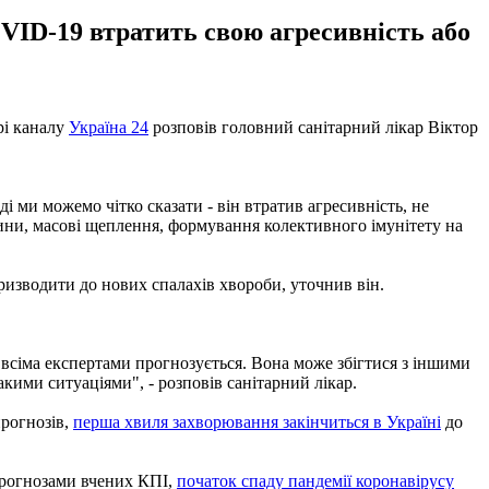
OVID-19 втратить свою агресивність або
рі каналу
Україна 24
розповів головний санітарний лікар Віктор
ді ми можемо чітко сказати - він втратив агресивність, не
кцини, масові щеплення, формування колективного імунітету на
ризводити до нових спалахів хвороби, уточнив він.
 всіма експертами прогнозується. Вона може збігтися з іншими
кими ситуаціями", - розповів санітарний лікар.
прогнозів,
перша хвиля захворювання закінчиться в Україні
до
 прогнозами вчених КПІ,
початок спаду пандемії коронавірусу