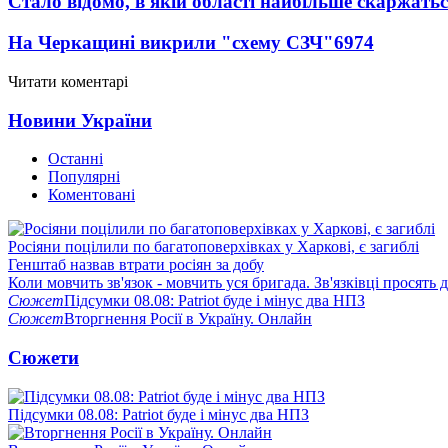
Стало відомо, в якій області найбільше скаржать
На Черкащині викрили "схему СЗЧ"
6974
Читати коментарі
Новини України
Останні
Популярні
Коментовані
Росіяни поцілили по багатоповерхівках у Харкові, є загиблі
Генштаб назвав втрати росіян за добу
Коли мовчить зв'язок - мовчить уся бригада. Зв'язківці просять
Сюжет
Підсумки 08.08: Patriot буде і мінус два НПЗ
Сюжет
Вторгнення Росії в Україну. Онлайн
Сюжети
Підсумки 08.08: Patriot буде і мінус два НПЗ