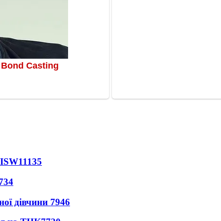
 ISW
11135
734
ної дівчини
7946