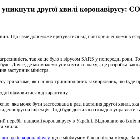
 уникнути другої хвилі коронавірусу: C
вин. Що саме допоможе врятуватися від повторної епідемії в ефі
агресивність, так як це було з вірусом SARS у попередні роки. То
е буде. Друге, де ми можемо уникнути спалаху, - це розробка ва
снив заступник міністра.
усу триватиме, як і інших грипоподібних захворювань, що буде п
одні відмовитися від карантину.
ю, яка може бути застосована в разі настання другої хвилі, яка
аденовірусна інфекція. Тоді буде достатньо складно управляти та
й перебіг пандемії коронавірусу в Україні. Відповідно до їхніх 
га хвиля.
 випадків коронавірусу
, що є мінімумом більш ніж за місяць. За