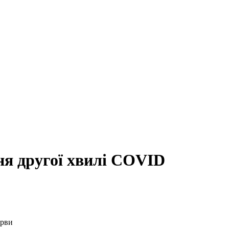
я другої хвилі COVID
ерви